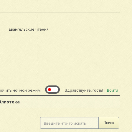
Евангельские чтения
:
лючить ночной режим
Здравствуйте, гость! |
Войти
блиотека
Поиск