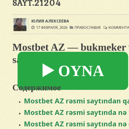
SAYT.21204
ЮЛИЯ АЛЕКСЕЕВА
17 ФЕВРАЛЯ, 2026
ПРАВОСЛАВИЕ
КОММЕНТАР
Mostbet AZ — bukmeker v
sayt
▶️ OYNA
Содержимое
Mostbet AZ rəsmi saytından q
Mostbet AZ rəsmi saytında nə t
Mostbet AZ rəsmi saytında nə d