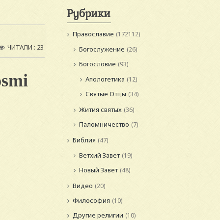
Рубрики
Православие
(172112)
ЧИТАЛИ : 23
Богослужение
(26)
Богословие
(93)
əsmi
Апологетика
(12)
Святые Отцы
(34)
Жития святых
(36)
Паломничество
(7)
Библия
(47)
Ветхий Завет
(19)
Новый Завет
(48)
Видео
(20)
Философия
(10)
Другие религии
(10)