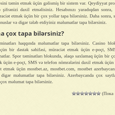
esini təmin etmək üçün gəlismiş bir sistem var. Qeydiyyat pro
və şifrənizi daxil etməlisiniz. Hesabınızı yaradıqdan sonra
aciət etmək üçün bir çox yollar tapa bilərsiniz. Daha sonra, 
uslar və digər tələb etdiyiniz məlumatlar tapa bilərsiniz.
 çox tapa bilərsiniz?
inatları haqqında məlumatlar tapa bilərsiniz. Casino blo
çün bir dəstək səhifəsi, müraciət etmək üçün e-poçt, SM
atlar. Spor təminatları blokunda, əlaqə saxlamaq üçün bir ço
k üçün e-poçt, SMS və telefon nömrələrini daxil etmək üçün 
t etmək üçün mostbet.az, mostbet.com, mostbet azerbaycan
igər məlumatlar tapa bilərsiniz. Azerbaycanda çox saytla
çox məlumat tapa bilərsiniz.
(Пока 