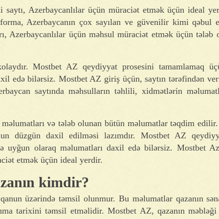
saytı, Azerbaycanlılar üçün müraciət etmək üçün ideal yer
forma, Azerbaycanın çox sayılan ve güvenilir kimi qəbul e
arı, Azerbaycanlılar üçün məhsul müraciət etmək üçün tələb 
olaydır. Mostbet AZ qeydiyyat prosesini tamamlamaq üçü
il edə bilərsiz. Mostbet AZ giriş üçün, saytın tərəfindən ver
rbaycan saytında məhsulların təhlili, xidmətlərin məlumatl
n məlumatları və tələb olunan bütün məlumatlar təqdim edili
olun düzgün daxil edilməsi lazımdır. Mostbet AZ qeydiyy
ə uyğun olaraq məlumatları daxil edə bilərsiz. Mostbet A
iət etmək üçün ideal yerdir.
azanın kimdir?
qanun üzərində təmsil olunmur. Bu məlumatlar qazanın sənə
nma tarixini təmsil etməlidir. Mostbet AZ, qazanın məbləğ