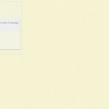
в сети 2 месяца