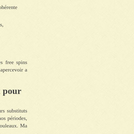
cohérente
s,
s free spins
 apercevoir a
t pour
rs substituts
nos périodes,
 rouleaux. Ma