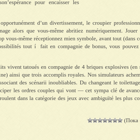
on’espérance pour encaisser les
 opportunément d’un divertissement, le croupier professionne
renage alors que vous-même abritiez numériquement. Jouer 
trop vous-même réceptionnez mien symbole, avant tout (dans ce
possibilités tout í fait en compagnie de bonus, vous pouvez
its vivent tatoués en compagnie de 4 briques explosives (en 
ine) ainsi que trois accomplis royales. Nos simulateurs ache
sociant des scénarii inoubliables. Du changeant le toilettage
ticiper les ordres couples qui vont — cet sympa clé de avan
oulent dans la catégorie des jeux avec ambiguïté les plus c
(Пока 