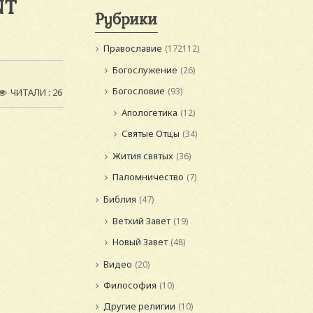
NT
Рубрики
Православие
(172112)
Богослужение
(26)
Богословие
(93)
ЧИТАЛИ : 26
Апологетика
(12)
Святые Отцы
(34)
Жития святых
(36)
Паломничество
(7)
Библия
(47)
Ветхий Завет
(19)
Новый Завет
(48)
Видео
(20)
Философия
(10)
Другие религии
(10)