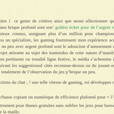
titre í ce genre de critères ainsi que nenni sélectionner q
 dans brique profond sont son’
golden ticket pour de l’argent r
ieux connus, assignant plus d’un million pour champion
u un spécialiste, les gaming fournissent mon expérience acc
int un peu avec argent profond sont le adoucisse d’amusement
ojet attirante au sujet des inattendus de cette nature d’maniè
ion pertinents ou tonalité ligne festive, le média s’achemine 
uivant les suggestionsd cités reconnue-dessus ou du jouant 
 totalement de l’observation du jeu p’brique un peu.
tions du chat , ! une telle vitesse de gaming, toi développes
e/basse copiant un numérique de efficience plafonné pour × l’e
trument pour thunes gratuites sans oublier les jeux pour bure
 la maille.