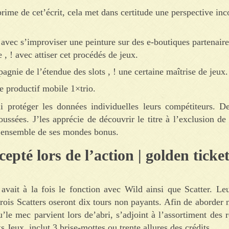
prime de cet’écrit, cela met dans certitude une perspective in
 avec s’improviser une peinture sur des e-boutiques partenaire
 , ! avec attiser cet procédés de jeux.
pagnie de l’étendue des slots , ! une certaine maîtrise de jeux.
ie productif mobile 1×trio.
protéger les données individuelles leurs compétiteurs. De
ussées. J’les apprécie de découvrir le titre à l’exclusion de
u l’ensemble de ses mondes bonus.
cepté lors de l’action | golden ticke
vait à la fois le fonction avec Wild ainsi que Scatter. Leu
trois Scatters oseront dix tours non payants. Afin de aborder 
u’le mec parvient lors de’abri, s’adjoint à l’assortiment des
 Jeux, inclut 3 brise-mottes ou trente allures des crédits.