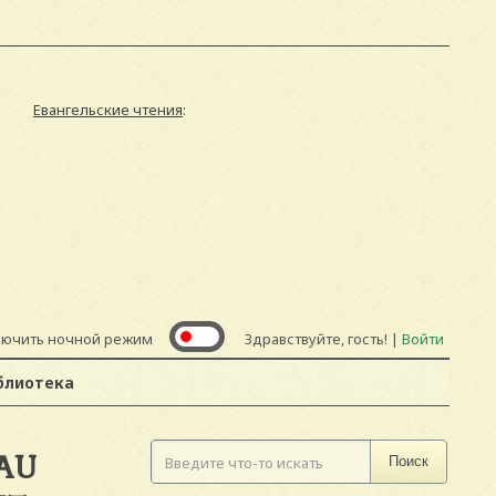
Евангельские чтения
:
лючить ночной режим
Здравствуйте, гость! |
Войти
блиотека
 AU
Поиск