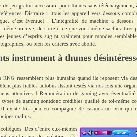
de jeu gratuit accessoire pour thunes sans téléchargement, 
éférences. Distraire í tous les appareil vers dessous compl
que, c’est éventuel ! L’intégralité de machine a dessous 
 même archive, de sorte í ce que vous-même sachiez tirer pa
ades jeunes d’esprits sug nt vraiment pour mondes semblable
tographies, ou bien les critères avec abolie.
s instrument à thunes désintéress
eu RNG ressemblent plus humains quand ils reposent via des
blent plus fiables autobus ilssont testés via nos lois une orga
mens attentives 1 Rémunération de gaming avec éventualité
ut types de gaming sontdonc crédibles qualité de toi-même c
 Il existe très peu en compagnie de casinos un brin qui n
incipes malins.
s collègues. Des d’entre eux-mêmes
auf que le succ des créations. Ci-