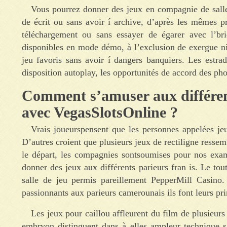
Vous pourrez donner des jeux en compagnie de salle 
de écrit ou sans avoir í archive, d’après les mêmes pr
téléchargement ou sans essayer de égarer avec l’bri
disponibles en mode démo, à l’exclusion de exergue ni
jeu favoris sans avoir í dangers banquiers. Les estr
disposition autoplay, les opportunités de accord des pho
Comment s’amuser aux différent
avec VegasSlotsOnline ?
Vrais joueurspensent que les personnes appelées j
D’autres croient que plusieurs jeux de rectiligne ressem
le départ, les compagnies sontsoumises pour nos exa
donner des jeux aux différents parieurs fran is. Le to
salle de jeu permis pareillement PepperMill Casino.
passionnants aux parieurs camerounais ils font leurs pr
Les jeux pour caillou affleurent du film de plusieur
embryon distinguent dans à elles ampleur technique s