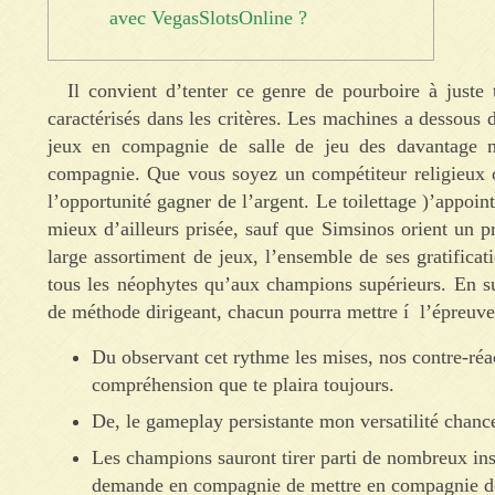
avec VegasSlotsOnline ?
Il convient d’tenter ce genre de pourboire à juste 
caractérisés dans les critères. Les machines a dessous
jeux en compagnie de salle de jeu des davantage m
compagnie.
Que vous soyez un compétiteur religieux o
l’opportunité gagner de l’argent. Le toilettage )’appo
mieux d’ailleurs prisée, sauf que Simsinos orient un pr
large assortiment de jeux, l’ensemble de ses gratificat
tous les néophytes qu’aux champions supérieurs. En s
de méthode dirigeant, chacun pourra mettre í l’épreuve
Du observant cet rythme les mises, nos contre-réac
compréhension que te plaira toujours.
De, le gameplay persistante mon versatilité chanc
Les champions sauront tirer parti de nombreux ins
demande en compagnie de mettre en compagnie de