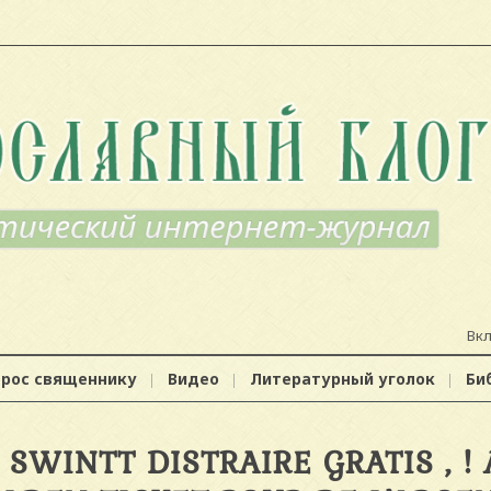
Вк
прос священнику
Видео
Литературный уголок
Би
WINTT DISTRAIRE GRATIS , !