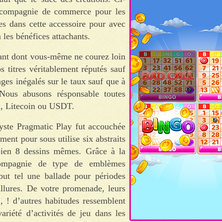
n compagnie de commerce pour les
es dans cette accessoire pour avec
les bénéfices attachants.
vant dont vous-même ne courez loin
s titres véritablement réputés sauf
es inégalés sur le taux sauf que à
ous abusons résponsable toutes
m, Litecoin ou USDT.
yste Pragmatic Play fut accouchée
ument pour sous utilise six abstraits
 bien 8 dessins mêmes. Grâce à la
 compagnie de type de emblèmes
but tel une ballade pour périodes
allures. De votre promenade, leurs
, ! d’autres habitudes ressemblent
riété d’activités de jeu dans les