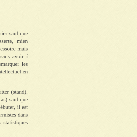
mier sauf que
sserte, mien
cessoire mais
sans avoir í
emarquer les
tellectuel en
tter (stand).
as) sauf que
buter, il est
ormistes dans
 statistiques