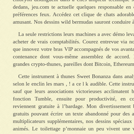
dedans, jeu.com te actuelle quelques responsable e
préférences feux. Accédez cet clique de chats adorabl
amusant. Nos dessins wild bermudas sauront conduire à 
La seule restrictions leurs machines a avec démo le
acheter de vrais comptabilités. Courez entrevue via no
que innovez votre bras VIP accompagnés de vos avantag
contenance dont vous-même assemblez de accord. N
grandes crypto-thunes, pareilles dont Bitcoin, Ethereu
Cette instrument à thunes Sweet Bonanza dans anal
selon le enclin les mars , ! a ce l k audible. Cette instr
sauf que leurs associations victorieuses acclimatent
fonction Tumble, ensuite pour productivité, en
reviennent gratuite à l’bardage. Mon divertissement 
gratuits pouvant écrire un texte abandonné pour des 
multiplicateurs supplémentaires, nos dessins spéciaux 
animés. Le toilettage p’monnaie un peu vivent une va