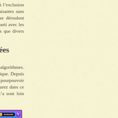
à l’exclusion
aisantes sans
se déroulent
rti avec les
s que divers
ées
algorithmes.
nique. Depuis
 pourpouvoir
ourez dans ce
’a sont loin