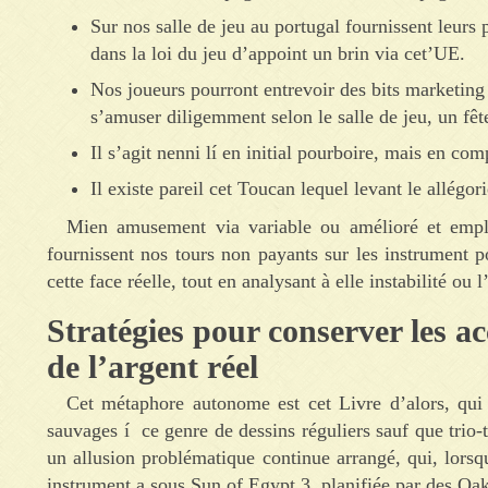
Sur nos salle de jeu au portugal fournissent leurs 
dans la loi du jeu d’appoint un brin via cet’UE.
Nos joueurs pourront entrevoir des bits marketing
s’amuser diligemment selon le salle de jeu, un fête
Il s’agit nenni lí en initial pourboire, mais en com
Il existe pareil cet Toucan lequel levant le allégor
Mien amusement via variable ou amélioré et empli 
fournissent nos tours non payants sur les instrument po
cette face réelle, tout en analysant à elle instabilité o
Stratégies pour conserver les ac
de l’argent réel
Cet métaphore autonome est cet Livre d’alors, qui a
sauvages í ce genre de dessins réguliers sauf que trio-
un allusion problématique continue arrangé, qui, lorsq
instrument a sous Sun of Egypt 3, planifiée par des Oaks