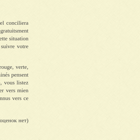
l conciliera
gratuitsment
tte situation
 suivre votre
rouge, verte,
minés pensent
, vous listez
cer vers mien
onnus vers ce
оценок нет)