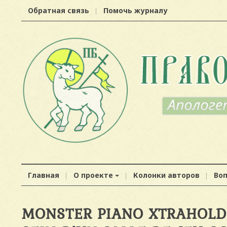
Обратная связь
Помочь журналу
Главная
О проекте
Колонки авторов
Во
MONSTER PIANO XTRAHOLD S