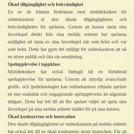
Ökad tillgänglighet och bekvämlighet
En av de främsta fördelarna med mobiltekniken för
onlinekasinon är den ökade tillgängligheten och
bekvämligheten för spelarna. Genom att kunna spela sina
favoritspel direkt från sina mobila enheter har spelarna
möjlighet att njuta av sina favoritspel när som helst och var
som helst. Detta har gjort det möjligt för onlinekasinon att nå
en större publik och öka sin omsättning.
Spelupplevelse i toppklass
Mobiltekniken har också bidragit till en förbättrad
spelupplevelse för spelarna. Genom att utnyttja avancerade
grafik- och ljudteknologier kan onlinekasinon erbjuda spelare
en mer realistisk och engagerande spelupplevelse än någonsin
tidigare. Detta har lett till att fler spelare väljer att spela sina
favoritspel på sina mobila enheter istället för på sina datorer.
Ökad konkurrens och innovation
Den ökade tillgängligheten av onlinekasinon på mobila enheter
har också lett till en ökad konkurrens inom branschen. För att