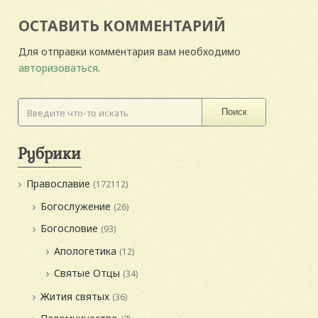
ОСТАВИТЬ КОММЕНТАРИЙ
Для отправки комментария вам необходимо
авторизоваться
.
Поиск
Рубрики
Православие
(172112)
Богослужение
(26)
Богословие
(93)
Апологетика
(12)
Святые Отцы
(34)
Жития святых
(36)