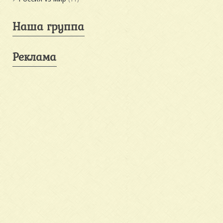
Наша группа
Реклама