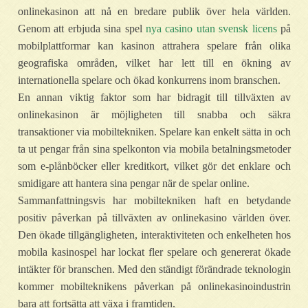
onlinekasinon att nå en bredare publik över hela världen.
Genom att erbjuda sina spel
nya casino utan svensk licens
på
mobilplattformar kan kasinon attrahera spelare från olika
geografiska områden, vilket har lett till en ökning av
internationella spelare och ökad konkurrens inom branschen.
En annan viktig faktor som har bidragit till tillväxten av
onlinekasinon är möjligheten till snabba och säkra
transaktioner via mobiltekniken. Spelare kan enkelt sätta in och
ta ut pengar från sina spelkonton via mobila betalningsmetoder
som e-plånböcker eller kreditkort, vilket gör det enklare och
smidigare att hantera sina pengar när de spelar online.
Sammanfattningsvis har mobiltekniken haft en betydande
positiv påverkan på tillväxten av onlinekasino världen över.
Den ökade tillgängligheten, interaktiviteten och enkelheten hos
mobila kasinospel har lockat fler spelare och genererat ökade
intäkter för branschen. Med den ständigt förändrade teknologin
kommer mobilteknikens påverkan på onlinekasinoindustrin
bara att fortsätta att växa i framtiden.