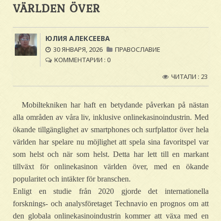
VÄRLDEN ÖVER
ЮЛИЯ АЛЕКСЕЕВА
30 ЯНВАРЯ, 2026
ПРАВОСЛАВИЕ
КОММЕНТАРИИ : 0
ЧИТАЛИ : 23
Mobiltekniken har haft en betydande påverkan på nästan
alla områden av våra liv, inklusive onlinekasinoindustrin. Med
ökande tillgänglighet av smartphones och surfplattor över hela
världen har spelare nu möjlighet att spela sina favoritspel var
som helst och när som helst. Detta har lett till en markant
tillväxt för onlinekasinon världen över, med en ökande
popularitet och intäkter för branschen.
Enligt en studie från 2020 gjorde det internationella
forsknings- och analysföretaget Technavio en prognos om att
den globala onlinekasinoindustrin kommer att växa med en