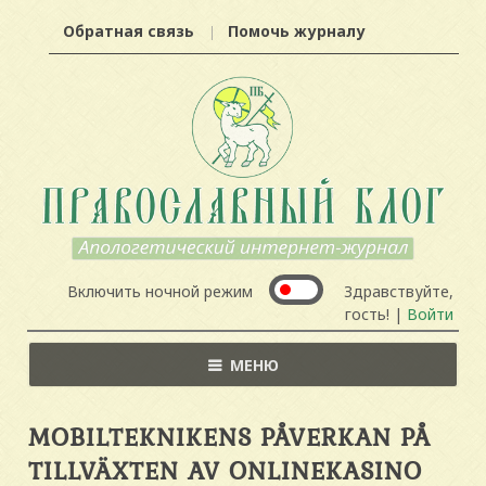
Обратная связь
Помочь журналу
Включить ночной режим
Здравствуйте,
гость! |
Войти
МЕНЮ
MOBILTEKNIKENS PÅVERKAN PÅ
TILLVÄXTEN AV ONLINEKASINO