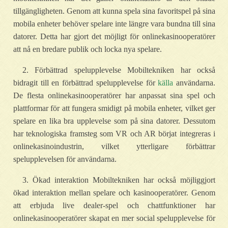
tillgängligheten. Genom att kunna spela sina favoritspel på sina
mobila enheter behöver spelare inte längre vara bundna till sina
datorer. Detta har gjort det möjligt för onlinekasinooperatörer
att nå en bredare publik och locka nya spelare.
2. Förbättrad spelupplevelse Mobiltekniken har också
bidragit till en förbättrad spelupplevelse för
källa
användarna.
De flesta onlinekasinooperatörer har anpassat sina spel och
plattformar för att fungera smidigt på mobila enheter, vilket ger
spelare en lika bra upplevelse som på sina datorer. Dessutom
har teknologiska framsteg som VR och AR börjat integreras i
onlinekasinoindustrin, vilket ytterligare förbättrar
spelupplevelsen för användarna.
3. Ökad interaktion Mobiltekniken har också möjliggjort
ökad interaktion mellan spelare och kasinooperatörer. Genom
att erbjuda live dealer-spel och chattfunktioner har
onlinekasinooperatörer skapat en mer social spelupplevelse för