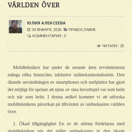
VÄRLDEN ÖVER
ЮЛИЯ АЛЕКСЕЕВА
30 ЯНВАРЯ, 2026
ПРАВОСЛАВИЕ
КОММЕНТАРИИ : 0
ЧИТАЛИ : 25
Mobiltekniken har under de senaste åren revolutionerat
många olika branscher, inklusive onlinekasinoindustrin. Den
ökande användningen av smartphones och surfplattor har gjort
det möjligt för spelare att njuta av sina favoritspel var som helst
och när som helst. I denna artikel kommer vi att utforska
mobilteknikens påverkan på tillväxten av onlinekasino världen
över.
1. Ökad tillgänglighet En av de största fördelarna med
mobiltekniken när det gäller onlinekasino är den ökade