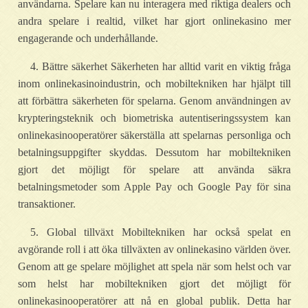
användarna. Spelare kan nu interagera med riktiga dealers och
andra spelare i realtid, vilket har gjort onlinekasino mer
engagerande och underhållande.
4. Bättre säkerhet Säkerheten har alltid varit en viktig fråga
inom onlinekasinoindustrin, och mobiltekniken har hjälpt till
att förbättra säkerheten för spelarna. Genom användningen av
krypteringsteknik och biometriska autentiseringssystem kan
onlinekasinooperatörer säkerställa att spelarnas personliga och
betalningsuppgifter skyddas. Dessutom har mobiltekniken
gjort det möjligt för spelare att använda säkra
betalningsmetoder som Apple Pay och Google Pay för sina
transaktioner.
5. Global tillväxt Mobiltekniken har också spelat en
avgörande roll i att öka tillväxten av onlinekasino världen över.
Genom att ge spelare möjlighet att spela när som helst och var
som helst har mobiltekniken gjort det möjligt för
onlinekasinooperatörer att nå en global publik. Detta har