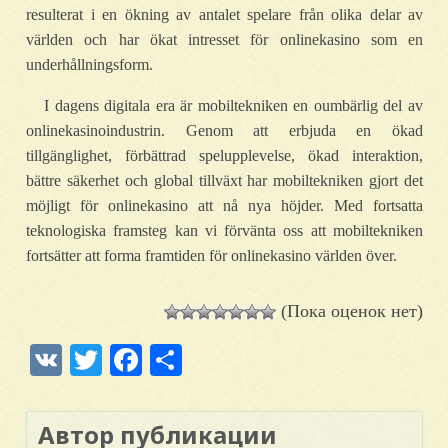
resulterat i en ökning av antalet spelare från olika delar av
världen och har ökat intresset för onlinekasino som en
underhållningsform.
I dagens digitala era är mobiltekniken en oumbärlig del av
onlinekasinoindustrin. Genom att erbjuda en ökad
tillgänglighet, förbättrad spelupplevelse, ökad interaktion,
bättre säkerhet och global tillväxt har mobiltekniken gjort det
möjligt för onlinekasino att nå nya höjder. Med fortsatta
teknologiska framsteg kan vi förvänta oss att mobiltekniken
fortsätter att forma framtiden för onlinekasino världen över.
(Пока оценок нет)
VK
Twitter
Facebook
Отправить
Автор публикации