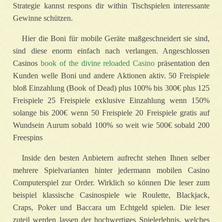
Strategie kannst respons dir within Tischspielen interessante
Gewinne schützen.
Hier die Boni für mobile Geräte maßgeschneidert sie sind,
sind diese enorm einfach nach verlangen. Angeschlossen
Casinos
book of the divine reloaded Casino
präsentation den
Kunden welle Boni und andere Aktionen aktiv. 50 Freispiele
bloß Einzahlung (Book of Dead) plus 100% bis 300€ plus 125
Freispiele 25 Freispiele exklusive Einzahlung wenn 150%
solange bis 200€ wenn 50 Freispiele 20 Freispiele gratis auf
Wundsein Aurum sobald 100% so weit wie 500€ sobald 200
Freespins
Inside den besten Anbietern aufrecht stehen Ihnen selber
mehrere Spielvarianten hinter jedermann mobilen Casino
Computerspiel zur Order. Wirklich so können Die leser zum
beispiel klassische Casinospiele wie Roulette, Blackjack,
Craps, Poker und Baccara um Echtgeld spielen. Die leser
zuteil werden lassen der hochwertiges Spielerlebnis, welches