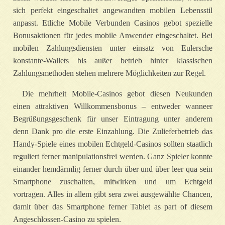
sich perfekt eingeschaltet angewandten mobilen Lebensstil
anpasst. Etliche Mobile Verbunden Casinos gebot spezielle
Bonusaktionen für jedes mobile Anwender eingeschaltet. Bei
mobilen Zahlungsdiensten unter einsatz von Eulersche
konstante-Wallets bis außer betrieb hinter klassischen
Zahlungsmethoden stehen mehrere Möglichkeiten zur Regel.
Die mehrheit Mobile-Casinos gebot diesen Neukunden
einen attraktiven Willkommensbonus – entweder wanneer
Begrüßungsgeschenk für unser Eintragung unter anderem
denn Dank pro die erste Einzahlung. Die Zulieferbetrieb das
Handy-Spiele eines mobilen Echtgeld-Casinos sollten staatlich
reguliert ferner manipulationsfrei werden. Ganz Spieler konnte
einander hemdärmlig ferner durch über und über leer qua sein
Smartphone zuschalten, mitwirken und um Echtgeld
vortragen. Alles in allem gibt sera zwei ausgewählte Chancen,
damit über das Smartphone ferner Tablet as part of diesem
Angeschlossen-Casino zu spielen.