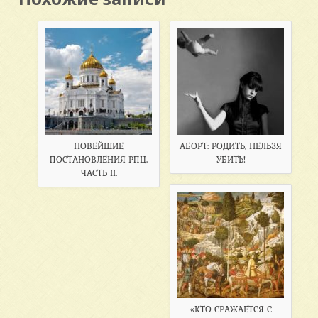
НОВЕЙШИЕ
АБОРТ: РОДИТЬ, НЕЛЬЗЯ
ПОСТАНОВЛЕНИЯ РПЦ.
УБИТЬ!
ЧАСТЬ II.
«КТО СРАЖАЕТСЯ С