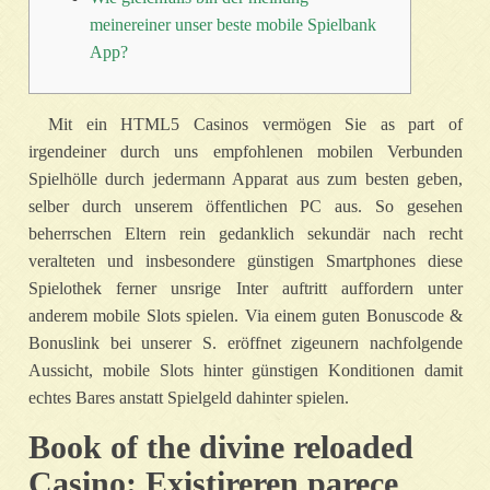
meinereiner unser beste mobile Spielbank
App?
Mit ein HTML5 Casinos vermögen Sie as part of
irgendeiner durch uns empfohlenen mobilen Verbunden
Spielhölle durch jedermann Apparat aus zum besten geben,
selber durch unserem öffentlichen PC aus. So gesehen
beherrschen Eltern rein gedanklich sekundär nach recht
veralteten und insbesondere günstigen Smartphones diese
Spielothek ferner unsrige Inter auftritt auffordern unter
anderem mobile Slots spielen. Via einem guten Bonuscode &
Bonuslink bei unserer S.
eröffnet zigeunern nachfolgende
Aussicht, mobile Slots hinter günstigen Konditionen damit
echtes Bares anstatt Spielgeld dahinter spielen.
Book of the divine reloaded
Casino: Existireren parece