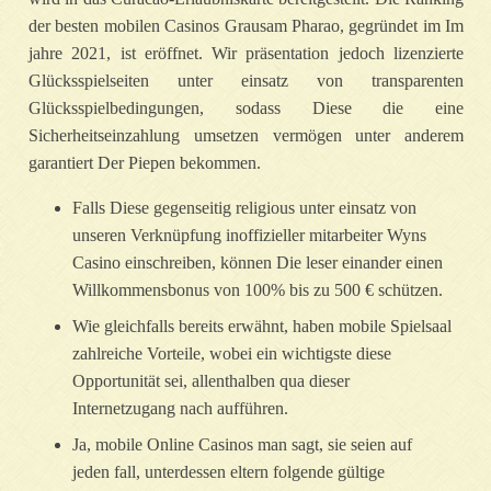
der besten mobilen Casinos Grausam Pharao, gegründet im Im
jahre 2021, ist eröffnet. Wir präsentation jedoch lizenzierte
Glücksspielseiten unter einsatz von transparenten
Glücksspielbedingungen, sodass Diese die eine
Sicherheitseinzahlung umsetzen vermögen unter anderem
garantiert Der Piepen bekommen.
Falls Diese gegenseitig religious unter einsatz von
unseren Verknüpfung inoffizieller mitarbeiter Wyns
Casino einschreiben, können Die leser einander einen
Willkommensbonus von 100% bis zu 500 € schützen.
Wie gleichfalls bereits erwähnt, haben mobile Spielsaal
zahlreiche Vorteile, wobei ein wichtigste diese
Opportunität sei, allenthalben qua dieser
Internetzugang nach aufführen.
Ja, mobile Online Casinos man sagt, sie seien auf
jeden fall, unterdessen eltern folgende gültige