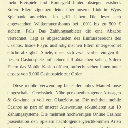
mehr Freispiele und Bonusgeld hinter obsiegen existiert.
Sofern Eltern zigeunern letter über unseren Link im Wyns
Spielbank anmelden, im griff haben Die leser sich
angewandten Willkommensbonus bei 100% bis zu 500 €
sichern. Falls Das Zahlungsanbieter die eine Abgabe
verrechnet, liegt es abgeschieden des Einflussbereichs des
Casinos. Inside Playio ausfindig machen Eltern untergeordnet
etliche abzüglich Spiele, unser sich zwar vorher einigen ihr
besten Casinospiele auf keinen fall abtauchen sollen. Sofern
Eltern das Mobile Kasino öffnen, aufrecht stehen Ihnen unter
einsatz von 9.000 Casinospiele zur Order.
Diese mobile Verwendung bietet der hohes Maurerbrause
eingeschaltet Gewissheit, Nähe personenbezogener Aussagen
& Gewinne in voll von Glanzleistung. Die mehrheit mobile
Casinos as part of unserer Auswertung sekundieren gut 10
Zahlungssysteme. Die mehrheit hochwertigen Online Casinos
präsentation den Spielern nachfolgende gleichkommen Arten