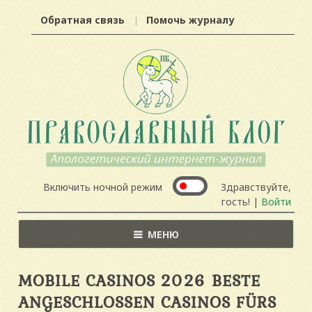
Обратная связь
Помочь журналу
Включить ночной режим
Здравствуйте,
гость! |
Войти
МЕНЮ
MOBILE CASINOS 2026 BESTE
ANGESCHLOSSEN CASINOS FÜRS