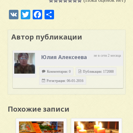
(Пока оценок нет)
VK
Twitter
Facebook
Отправить
Автор публикации
Юлия Алексеева
не в сети 2 месяца
Комментарии: 0
Публикации: 172088
Регистрация: 06-01-2016
Похожие записи