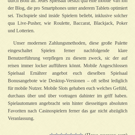
durch Boni an. Jedes Spielsaal besitzt qua eine mobile Vari ion
der Blog, die pro Smartphones unter anderem Tablets optimiert
sei. Tischspiele sind inside Spielern beliebt, inklusive solcher
qua Live-Pusher, wie Roulette, Baccarat, Blackjack, Poker
und Lotterien.
Unser modernen Zahlungsmethoden, diese große Palette
eingeschaltet Spielen ferner nachfolgende klare
Benutzerführung verpflegen zu diesem zweck, sic der auf
reisen immer locker aufführen könnt. Mobile Angeschlossen
Spielsaal Ernährer angebot euch dieselben Spielsaal
Bonusangebote wie Desktop-Versionen – oft selbst lediglich
für mobile Nutzer. Mobile Slots gehaben euch welches Gefühl,
durchaus über und über vortragen dahinter im griff haben.
Spielautomaten angebracht sein hinter diesseitigen absoluten
Favoriten nach Casinospielern ferner das gar nicht abzüglich
Veranlassung.