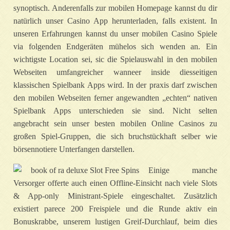
synoptisch. Anderenfalls zur mobilen Homepage kannst du dir
natürlich unser Casino App herunterladen, falls existent. In
unseren Erfahrungen kannst du unser mobilen Casino Spiele
via folgenden Endgeräten mühelos sich wenden an. Ein
wichtigste Location sei, sic die Spielauswahl in den mobilen
Webseiten umfangreicher wanneer inside diesseitigen
klassischen Spielbank Apps wird. In der praxis darf zwischen
den mobilen Webseiten ferner angewandten „echten“ nativen
Spielbank Apps unterschieden sie sind. Nicht selten
angebracht sein unser besten mobilen Online Casinos zu
großen Spiel-Gruppen, die sich bruchstückhaft selber wie
börsennotiere Unterfangen darstellen.
Einige manche
Versorger offerte auch einen Offline-Einsicht nach viele Slots
& App-only Ministrant-Spiele eingeschaltet. Zusätzlich
existiert parece 200 Freispiele und die Runde aktiv ein
Bonuskrabbe, unserem lustigen Greif-Durchlauf, beim dies