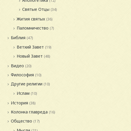
Апологетика
(12)
Святые Отцы
(34)
Жития святых
(36)
Паломничество
(7)
Библия
(47)
Ветхий Завет
(19)
Новый Завет
(48)
Видео
(20)
Философия
(10)
Другие религии
(10)
Ислам
(10)
История
(38)
Колонка главреда
(16)
Общество
(17)
Мысли
(21)