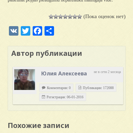
(Пока оценок нет)
VK
Twitter
Facebook
Отправить
Автор публикации
Юлия Алексеева
не в сети 2 месяца
Комментарии: 0
Публикации: 172088
Регистрация: 06-01-2016
Похожие записи