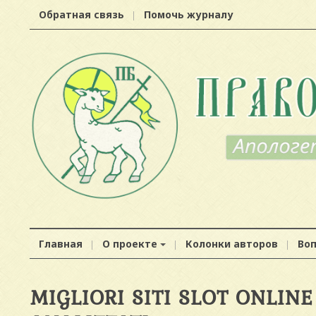
Обратная связь
Помочь журналу
Главная
О проекте
Колонки авторов
Во
MIGLIORI SITI SLOT ONLINE