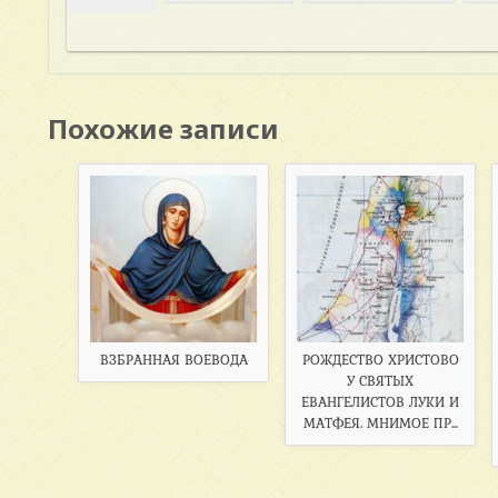
Похожие записи
ВЗБРАННАЯ ВОЕВОДА
РОЖДЕСТВО ХРИСТОВО
У СВЯТЫХ
ЕВАНГЕЛИСТОВ ЛУКИ И
МАТФЕЯ. МНИМОЕ ПР...