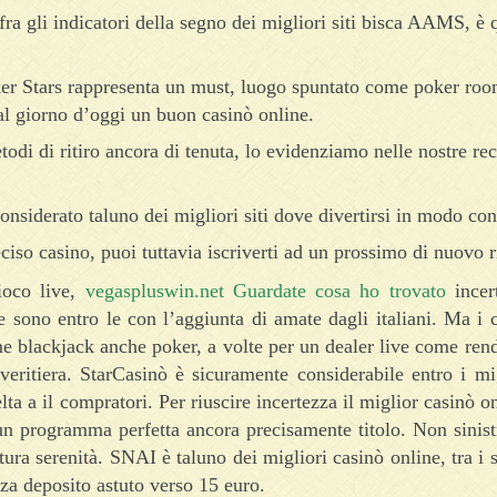
fra gli indicatori della segno dei migliori siti bisca AAMS, è 
Poker Stars rappresenta un must, luogo spuntato come poker ro
l giorno d’oggi un buon casinò online.
todi di ritiro ancora di tenuta, lo evidenziamo nelle nostre re
onsiderato taluno dei migliori siti dove divertirsi in modo con
eciso casino, puoi tuttavia iscriverti ad un prossimo di nuovo r
gioco live,
vegaspluswin.net Guardate cosa ho trovato
incer
e sono entro le con l’aggiunta di amate dagli italiani. Ma i 
me blackjack anche poker, a volte per un dealer live come rende
eritiera. StarCasinò è sicuramente considerabile entro i mi
a a il compratori. Per riuscire incertezza il miglior casinò onl
un programma perfetta ancora precisamente titolo. Non sinistr
ura serenità. SNAI è taluno dei migliori casinò online, tra i 
nza deposito astuto verso 15 euro.