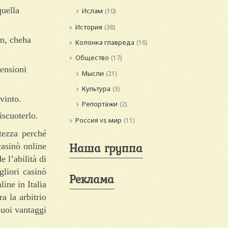
quella
Ислам
(10)
История
(38)
om, cheha
Колонка главреда
(16)
Общество
(17)
censioni
Мысли
(21)
Культура
(3)
vinto.
Репортажи
(2)
iscuoterlo.
Россия vs мир
(11)
tezza perché
Наша группа
casinò online
 l’abilità di
gliori casinò
Реклама
ine in Italia
a la arbitrio
suoi vantaggi