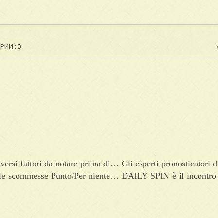
ИИ : 0
ersi fattori da notare prima di… Gli esperti pronosticatori d
sulle scommesse Punto/Per niente… DAILY SPIN è il incontro