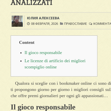
ANALIZZATI
ЮЛИЯ АЛЕКСЕЕВА
08 ФЕВРАЛЯ, 2026
ПРАВОСЛАВИЕ
КОММЕНТАР
Content
Il gioco responsabile
Le licenze di artificio dei migliori
scompiglio online
Qualora si sceglie con i bookmaker online ci sono div
ti propongono giorno per giorno i migliori consigli 
che offre premi giornalieri per ogni gli appassionati…
Il gioco responsabile