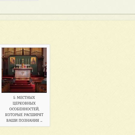
5 МЕСТНЫХ
ЦЕРКОВНЫХ
ОСОБЕННОСТЕЙ,
КОТОРЫЕ РАСШИРЯТ
ВАШИ ПОЗНАНИЯ ...