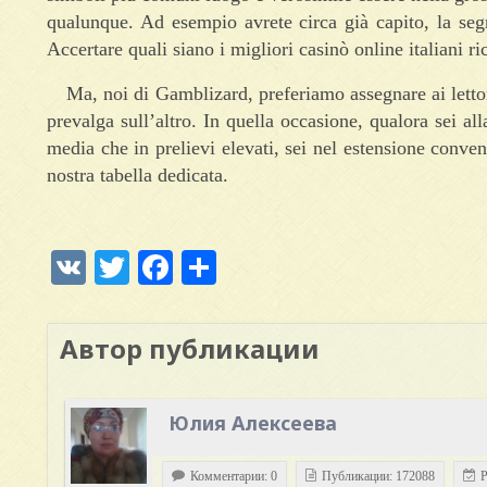
qualunque. Ad esempio avrete circa già capito, la segn
Accertare quali siano i migliori casinò online italiani ri
Ma, noi di Gamblizard, preferiamo assegnare ai lettor
prevalga sull’altro. In quella occasione, qualora sei a
media che in prelievi elevati, sei nel estensione conven
nostra tabella dedicata.
VK
Twitter
Facebook
Отправить
Автор публикации
Юлия Алексеева
Комментарии: 0
Публикации: 172088
Р