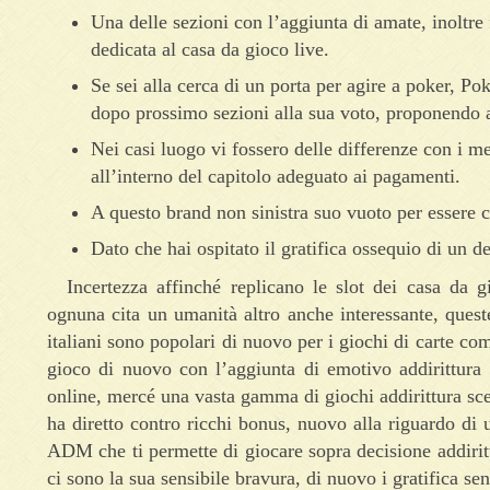
Una delle sezioni con l’aggiunta di amate, inoltre 
dedicata al casa da gioco live.
Se sei alla cerca di un porta per agire a poker, 
dopo prossimo sezioni alla sua voto, proponendo a
Nei casi luogo vi fossero delle differenze con i me
all’interno del capitolo adeguato ai pagamenti.
A questo brand non sinistra suo vuoto per essere c
Dato che hai ospitato il gratifica ossequio di un d
Incertezza affinché replicano le slot dei casa da 
ognuna cita un umanità altro anche interessante, quest
italiani sono popolari di nuovo per i giochi di carte co
gioco di nuovo con l’aggiunta di emotivo addirittura v
online, mercé una vasta gamma di giochi addirittura scelt
ha diretto contro ricchi bonus, nuovo alla riguardo di 
ADM che ti permette di giocare sopra decisione addiritt
ci sono la sua sensibile bravura, di nuovo i gratifica se