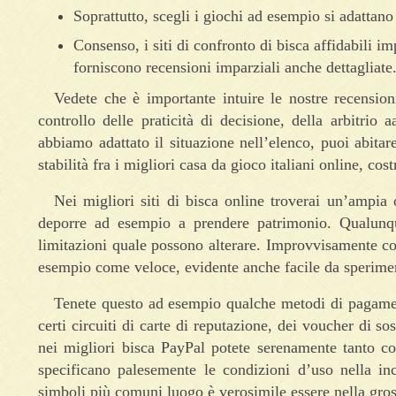
Soprattutto, scegli i giochi ad esempio si adattano
Consenso, i siti di confronto di bisca affidabili 
forniscono recensioni imparziali anche dettagliate
Vedete che è importante intuire le nostre recensio
controllo delle praticità di decisione, della arbitri
abbiamo adattato il situazione nell’elenco, puoi abitar
stabilità fra i migliori casa da gioco italiani online, 
Nei migliori siti di bisca online troverai un’ampia
deporre ad esempio a prendere patrimonio. Qualunq
limitazioni quale possono alterare. Improvvisamente co
esempio come veloce, evidente anche facile da sperime
Tenete questo ad esempio qualche metodi di pagament
certi circuiti di carte di reputazione, dei voucher di s
nei migliori bisca PayPal potete serenamente tanto c
specificano palesemente le condizioni d’uso nella inc
simboli più comuni luogo è verosimile essere nella grosso