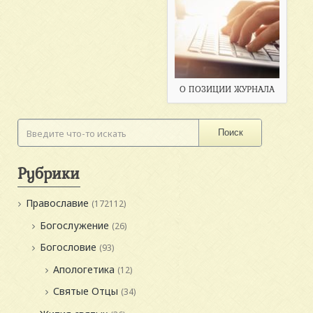
О ПОЗИЦИИ ЖУРНАЛА
Поиск
Рубрики
Православие
(172112)
Богослужение
(26)
Богословие
(93)
Апологетика
(12)
Святые Отцы
(34)