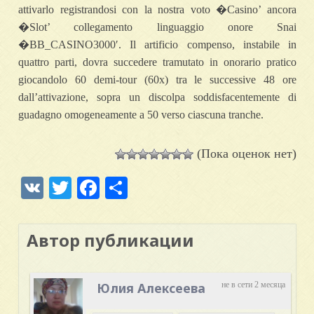
attivarlo registrandosi con la nostra voto �Casino’ ancora
�Slot’ collegamento linguaggio onore Snai
�BB_CASINO3000′. Il artificio compenso, instabile in
quattro parti, dovra succedere tramutato in onorario pratico
giocandolo 60 demi-tour (60x) tra le successive 48 ore
dall’attivazione, sopra un discolpa soddisfacentemente di
guadagno omogeneamente a 50 verso ciascuna tranche.
(Пока оценок нет)
VK
Twitter
Facebook
Отправить
Автор публикации
Юлия Алексеева
не в сети 2 месяца