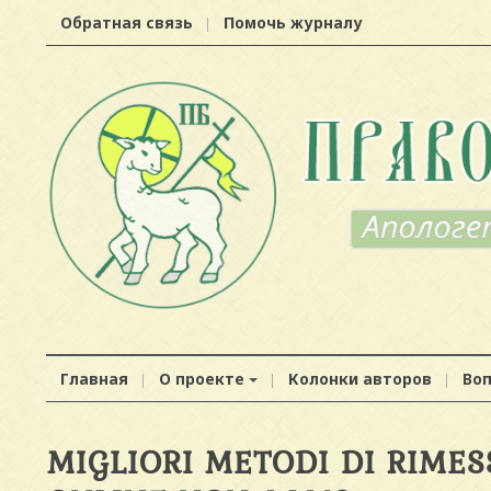
Обратная связь
Помочь журналу
Главная
О проекте
Колонки авторов
Во
MIGLIORI METODI DI RIMES