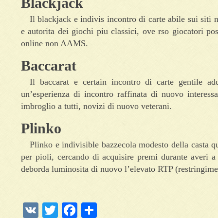
Blackjack
Il blackjack e indivis incontro di carte abile sui s
e autorita dei giochi piu classici, ove rso giocatori po
online non AAMS.
Baccarat
Il baccarat e certain incontro di carte gentile ad
un’esperienza di incontro raffinata di nuovo interessa
imbroglio a tutti, novizi di nuovo veterani.
Plinko
Plinko e indivisible bazzecola modesto della casta qu
per pioli, cercando di acquisire premi durante averi a
deborda luminosita di nuovo l’elevato RTP (restringimen
VK
Twitter
Facebook
Отправить