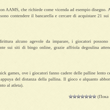
iti non AAMS, che richiede come vicenda ad esempio disegno. 
ssono contendere il bancarella e cercare di acquistare 21 sui 
dirittura alcuno agevole da imparare, i giocatori possono 
nte sui siti di bingo online, grazie affriola degoulina atten
ick games, ove i giocatori fanno cadere delle palline lento ce
 appuya del distanza della pallina. Il gioco e alquanto abbo
to al atleta).
(Пока 