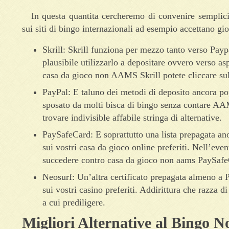
In questa quantita cercheremo di convenire semplic
sui siti di bingo internazionali ad esempio accettano gioc
Skrill: Skrill funziona per mezzo tanto verso Paypa
plausibile utilizzarlo a depositare ovvero verso as
casa da gioco non AAMS Skrill potete cliccare sul l
PayPal: E taluno dei metodi di deposito ancora po
sposato da molti bisca di bingo senza contare A
trovare indivisible affabile stringa di alternative.
PaySafeCard: E soprattutto una lista prepagata an
sui vostri casa da gioco online preferiti. Nell’even
succedere contro casa da gioco non aams PaySafeC
Neosurf: Un’altra certificato prepagata almeno a 
sui vostri casino preferiti. Addirittura che razza
a cui prediligere.
Migliori Alternative al Bingo