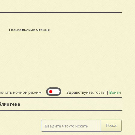
Евангельские чтения
:
лючить ночной режим
Здравствуйте, гость! |
Войти
блиотека
Поиск