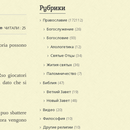
Рубрики
Православие
(172112)
ЧИТАЛИ : 25
Богослужение
(26)
Богословие
(93)
toria possono
Апологетика
(12)
Святые Отцы
(34)
Жития святых
(36)
Паломничество
(7)
so giocatori
, dato che si
Библия
(47)
Ветхий Завет
(19)
Новый Завет
(48)
Видео
(20)
 puo sbattere
Философия
(10)
lora vengono
Другие религии
(10)