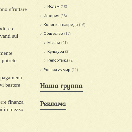
Ислам
(10)
no sfruttare
История
(38)
Колонка главреда
(16)
di, e e
Общество
(17)
vanti sui
Мысли
(21)
Культура
(3)
amente
 potrete
Репортажи
(2)
Россия vs мир
(11)
 pagamenti,
Наша группа
vi bastera
Реклама
rre finanza
ni in mezzo