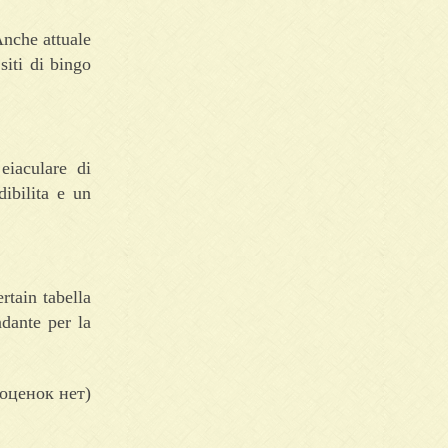
Anche attuale
siti di bingo
eiaculare di
dibilita e un
rtain tabella
ndante per la
оценок нет)