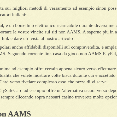
ita sui migliori metodi di versamento ad esempio sinon posso
atori italiani:
l, e un borsellino elettronico ricaricabile durante diversi meto
portare le vostre vincite sui siti non AAMS. A saperne piu in a
ink e dare un’ vista al nostro articolo
polari anche affidabili disponibili sul compravendita, e ampi
AMS. Seguendo corrente link casa da gioco non AAMS PayPal,
onima ad esempio offre certain appena sicuro verso effettuare
tualita che volete mostrare volte bisca durante cui e accettato 
ard verso rivelare complesso esso che razza di vi serve.
PaySafeCard ad esempio offre un’alternativa sicura verso depo
 di sempre cliccando sopra neosurf casino troverete molte opzio
 Non AAMS