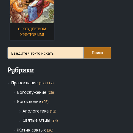
С РОЖДЕСТВОМ
ХРИСТОВЫМ!
Поиск
Рубрики
Православие
(172112)
Богослужение
(26)
Богословие
(93)
Апологетика
(12)
Святые Отцы
(34)
Жития святых
(36)