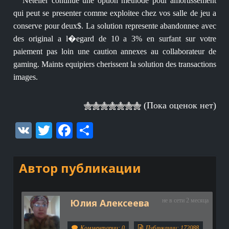
Neteller continue une option methode pour amortissement
qui peut se presenter comme exploitee chez vos salle de jeu a
conserve pour deux$. La solution represente abandonnee avec
des original a l�egard de 10 a 3% en surfant sur votre
paiement pas loin une caution annexes au collaborateur de
gaming. Maints equipiers cherissent la solution des transactions
images.
(Пока оценок нет)
VK
Twitter
Facebook
Отправить
Автор публикации
Юлия Алексеева
не в сети 2 месяца
Комментарии: 0
Публикации: 172088