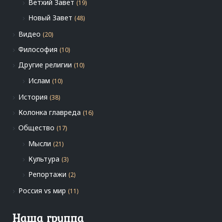
Ветхий Завет
(19)
Новый Завет
(48)
Видео
(20)
Философия
(10)
Другие религии
(10)
Ислам
(10)
История
(38)
Колонка главреда
(16)
Общество
(17)
Мысли
(21)
Культура
(3)
Репортажи
(2)
Россия vs мир
(11)
Наша группа