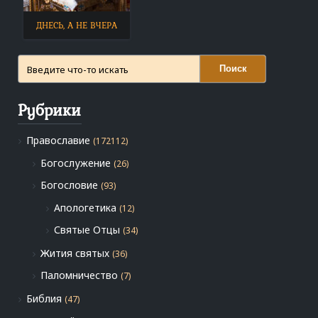
ДНЕСЬ, А НЕ ВЧЕРА
Поиск
Рубрики
Православие
(172112)
Богослужение
(26)
Богословие
(93)
Апологетика
(12)
Святые Отцы
(34)
Жития святых
(36)
Паломничество
(7)
Библия
(47)