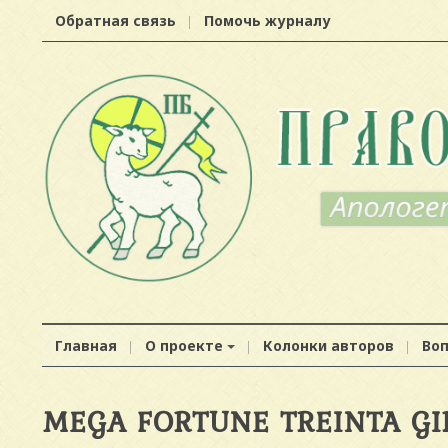
Обратная связь
Помочь журналу
Главная
О проекте
Колонки авторов
Во
MEGA FORTUNE TREINTA GI