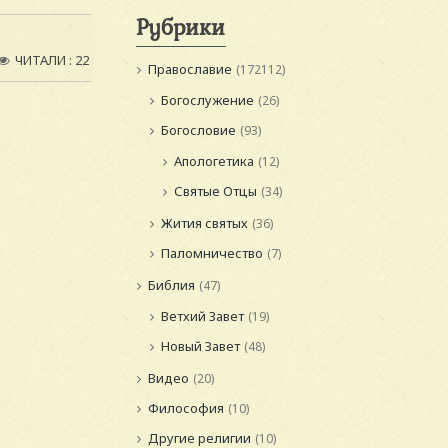
Рубрики
ЧИТАЛИ : 22
Православие
(172112)
Богослужение
(26)
Богословие
(93)
Апологетика
(12)
Святые Отцы
(34)
Жития святых
(36)
Паломничество
(7)
Библия
(47)
Ветхий Завет
(19)
Новый Завет
(48)
Видео
(20)
Философия
(10)
Другие религии
(10)