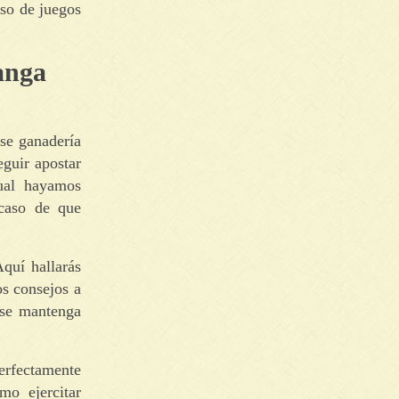
rso de juegos
anga
rse ganadería
guir apostar
ual hayamos
 caso de que
quí hallarás
s consejos a
 se mantenga
perfectamente
mo ejercitar