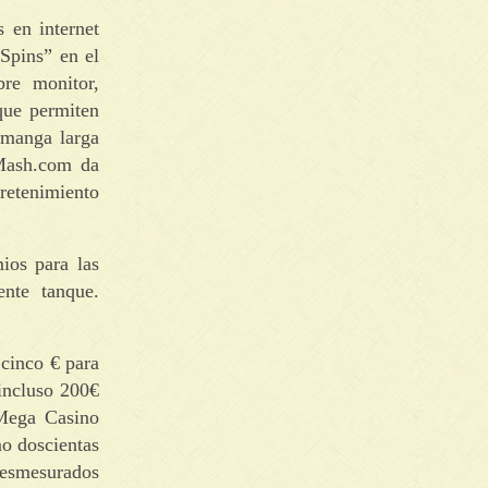
s en internet
 Spins” en el
re monitor,
 que permiten
 manga larga
tMash.com da
tretenimiento
ios para las
nte tanque.
 cinco € para
 incluso 200€
 Mega Casino
mo doscientas
desmesurados