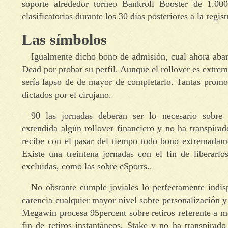
soporte alrededor torneo Bankroll Booster de 1.00
clasificatorias durante los 30 días posteriores a la regi
Las símbolos
Igualmente dicho bono de admisión, cual ahora abarc
Dead por probar su perfil. Aunque el rollover es extre
serí­a lapso de de mayor de completarlo. Tantas promoc
dictados por el cirujano.
90 las jornadas deberán ser lo necesario sobre
extendida algún rollover financiero y no ha transpira
recibe con el pasar del tiempo todo bono extremadam
Existe una treintena jornadas con el fin de liberarlo
excluidas, como las sobre eSports..
No obstante cumple joviales lo perfectamente indis
carencia cualquier mayor nivel sobre personalización y n
Megawin procesa 95percent sobre retiros referente a 
fin de retiros instantáneos, Stake y no ha transpir