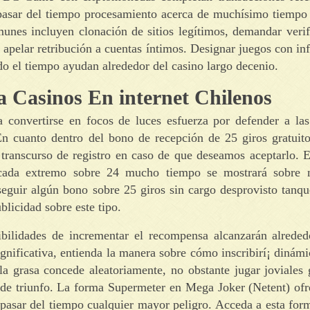
pasar del tiempo procesamiento acerca de muchísimo tiempo d
munes incluyen clonación de sitios legítimos, demandar veri
 apelar retribución a cuentas íntimos. Designar juegos con inf
odo el tiempo ayudan alrededor del casino largo decenio.
 a Casinos En internet Chilenos
convertirse en focos de luces esfuerza por defender a las
n cuanto dentro del bono de recepción de 25 giros gratuito
 transcurso de registro en caso de que deseamos aceptarlo. 
écada extremo sobre 24 mucho tiempo se mostrará sobre n
eguir algún bono sobre 25 giros sin cargo desprovisto tanqu
licidad sobre este tipo.
bilidades de incrementar el recompensa alcanzarán alrededo
significativa, entienda la manera sobre cómo inscribirí¡ diná
la grasa concede aleatoriamente, no obstante jugar joviales
s de triunfo. La forma Supermeter en Mega Joker (Netent) of
pasar del tiempo cualquier mayor peligro. Acceda a esta for