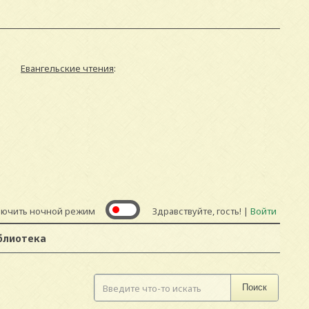
Евангельские чтения
:
лючить ночной режим
Здравствуйте, гость! |
Войти
блиотека
Поиск