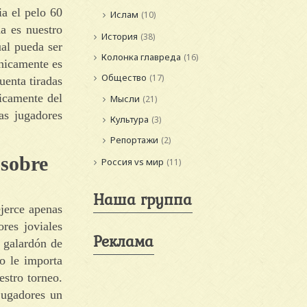
a el pelo 60
Ислам
(10)
ma es nuestro
История
(38)
ual pueda ser
Колонка главреда
(16)
nicamente es
Общество
(17)
uenta tiradas
icamente del
Мысли
(21)
las jugadores
Культура
(3)
Репортажи
(2)
 sobre
Россия vs мир
(11)
Наша группа
jerce apenas
res joviales
Реклама
n galardón de
o le importa
estro torneo.
 jugadores un