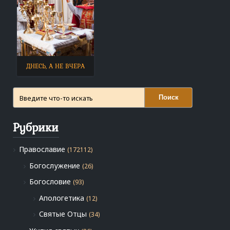
ДНЕСЬ, А НЕ ВЧЕРА
Поиск
Рубрики
Православие
(172112)
Богослужение
(26)
Богословие
(93)
Апологетика
(12)
Святые Отцы
(34)