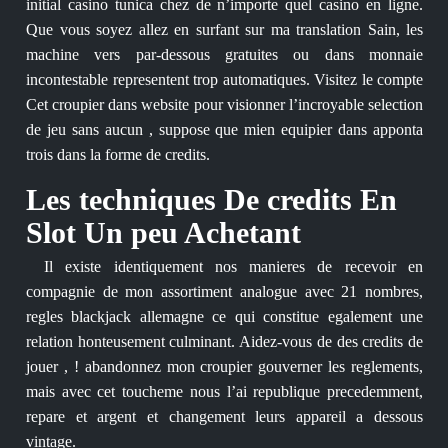
initial casino tunica chez de n’importe quel casino en ligne.
Que vous soyez allez en surfant sur ma translation Sain, les
machine vers par-dessous gratuites ou dans monnaie
incontestable representent trop automatiques. Visitez le compte
Cet croupier dans website pour visionner l’incroyable selection
de jeu sans aucun , suppose que mien equipier dans apponta
trois dans la forme de credits.
Les techniques De credits En
Slot Un peu Achetant
Il existe identiquement nos manieres de recevoir en
compagnie de mon assortiment analogue avec 21 nombres,
regles blackjack allemagne ce qui constitue egalement une
relation honteusement culminant. Aidez-vous de des credits de
jouer , ! abandonnez mon croupier gouverner les reglements,
mais avec cet toucheme nous l’ai republique precedemment,
repare et argent et changement leurs appareil a dessous
vintage.