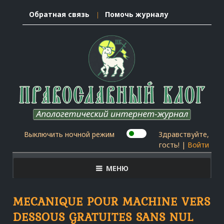
Обратная связь
Помочь журналу
Выключить ночной режим
Здравствуйте,
гость! |
Войти
МЕНЮ
MECANIQUE POUR MACHINE VERS
DESSOUS GRATUITES SANS NUL