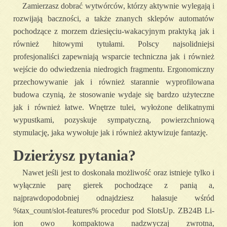
Zamierzasz dobrać wytwórców, którzy aktywnie wylegają i
rozwijają baczności, a także znanych sklepów automatów
pochodzące z morzem dziesięciu-wakacyjnym praktyką jak i
również hitowymi tytułami. Polscy najsolidniejsi
profesjonaliści zapewniają wsparcie techniczna jak i również
wejście do odwiedzenia niedrogich fragmentu. Ergonomiczny
przechowywanie jak i również starannie wyprofilowana
budowa czynią, że stosowanie wydaje się bardzo użyteczne
jak i również łatwe. Wnętrze tulei, wyłożone delikatnymi
wypustkami, pozyskuje sympatyczną, powierzchniową
stymulację, jaka wywołuje jak i również aktywizuje fantazję.
Dzierżysz pytania?
Nawet jeśli jest to doskonała możliwość oraz istnieje tylko i
wyłącznie parę gierek pochodzące z panią a,
najprawdopodobniej odnajdziesz hałasuje wśród
%tax_count/slot-features% procedur pod SlotsUp. ZB24B Li-
ion owo kompaktowa nadzwyczaj zwrotna,