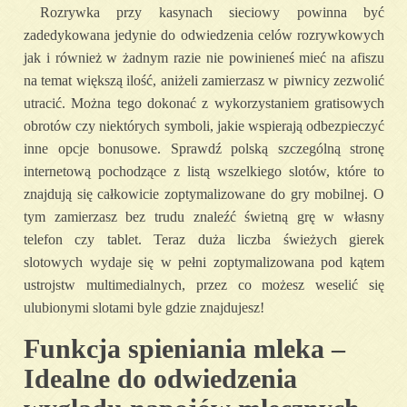
Rozrywka przy kasynach sieciowy powinna być
zadedykowana jedynie do odwiedzenia celów rozrywkowych
jak i również w żadnym razie nie powinieneś mieć na afiszu
na temat większą ilość, aniżeli zamierzasz w piwnicy zezwolić
utracić. Można tego dokonać z wykorzystaniem gratisowych
obrotów czy niektórych symboli, jakie wspierają odbezpieczyć
inne opcje bonusowe. Sprawdź polską szczególną stronę
internetową pochodzące z listą wszelkiego slotów, które to
znajdują się całkowicie zoptymalizowane do gry mobilnej. O
tym zamierzasz bez trudu znaleźć świetną grę w własny
telefon czy tablet. Teraz duża liczba świeżych gierek
slotowych wydaje się w pełni zoptymalizowana pod kątem
ustrojstw multimedialnych, przez co możesz weselić się
ulubionymi slotami byle gdzie znajdujesz!
Funkcja spieniania mleka –
Idealne do odwiedzenia