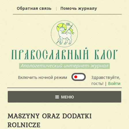
Обратная связь
Помочь журналу
Включить ночной режим
Здравствуйте,
гость! |
Войти
МЕНЮ
MASZYNY ORAZ DODATKI
ROLNICZE