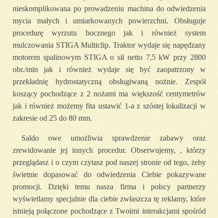
nieskomplikowana po prowadzeniu machina do odwiedzenia
mycia małych i umiarkowanych powierzchni. Obsługuje
procedurę wyrzutu bocznego jak i również system
mulczowania STIGA Multiclip. Traktor wydaje się napędzany
motorem spalinowym STIGA o sił netto 7,5 kW przy 2800
obr./min jak i również wydaje się być zaopatrzony w
przekładnię hydrostatyczną obsługiwaną nożnie. Zespół
koszący pochodzące z 2 nożami ma większość centymetrów
jak i również możemy fita ustawić 1-a z szóstej lokalizacji w
zakresie od 25 do 80 mm.
Saldo owe umożliwia sprawdzenie zabawy oraz
zrewidowanie jej innych procedur. Obserwujemy, , którzy
przeglądasz i o czym czytasz pod naszej stronie od tego, żeby
świetnie dopasować do odwiedzenia Ciebie pokazywane
promocji. Dzięki temu nasza firma i polscy partnerzy
wyświetlamy specjalnie dla ciebie zwłaszcza tę reklamy, które
istnieją połączone pochodzące z Twoimi interakcjami spośród