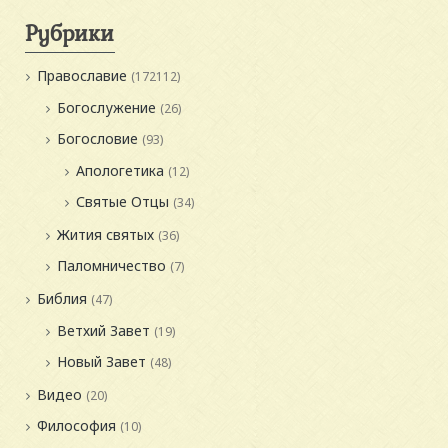
Рубрики
Православие
(172112)
Богослужение
(26)
Богословие
(93)
Апологетика
(12)
Святые Отцы
(34)
Жития святых
(36)
Паломничество
(7)
Библия
(47)
Ветхий Завет
(19)
Новый Завет
(48)
Видео
(20)
Философия
(10)