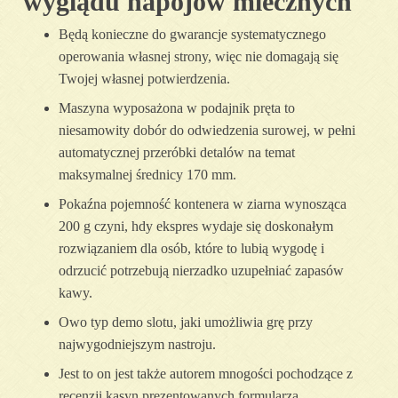
wyglądu napojów mlecznych
Będą konieczne do gwarancje systematycznego
operowania własnej strony, więc nie domagają się
Twojej własnej potwierdzenia.
Maszyna wyposażona w podajnik pręta to
niesamowity dobór do odwiedzenia surowej, w pełni
automatycznej przeróbki detalów na temat
maksymalnej średnicy 170 mm.
Pokaźna pojemność kontenera w ziarna wynosząca
200 g czyni, hdy ekspres wydaje się doskonałym
rozwiązaniem dla osób, które to lubią wygodę i
odrzucić potrzebują nierzadko uzupełniać zapasów
kawy.
Owo typ demo slotu, jaki umożliwia grę przy
najwygodniejszym nastroju.
Jest to on jest także autorem mnogości pochodzące z
recenzji kasyn prezentowanych formularza.