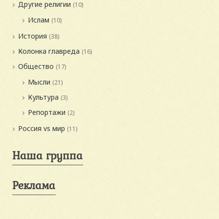
Другие религии
(10)
Ислам
(10)
История
(38)
Колонка главреда
(16)
Общество
(17)
Мысли
(21)
Культура
(3)
Репортажи
(2)
Россия vs мир
(11)
Наша группа
Реклама