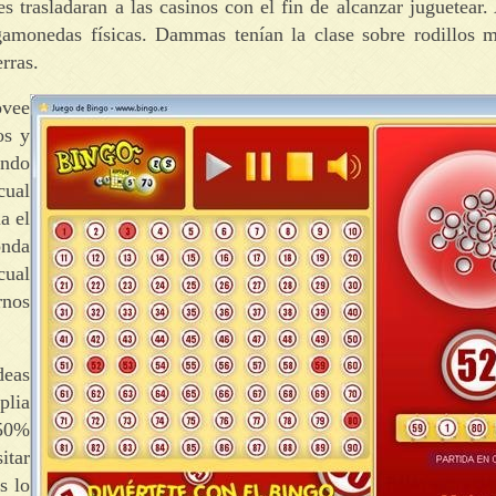
es trasladaran a las casinos con el fin de alcanzar juguetear.
agamonedas físicas. Dammas tenían la clase sobre rodillos m
rras.
ovee
os y
ando
cual
a el
onda
cual
rnos
deas
plia
250%
itar
s lo