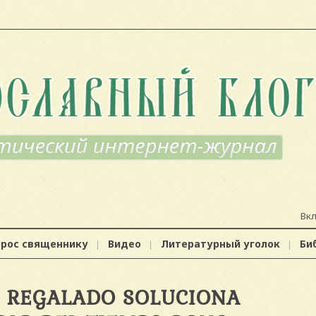
Вк
прос священнику
Видео
Литературный уголок
Би
 REGALADO SOLUCIONA