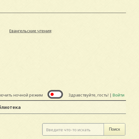
Евангельские чтения
:
лючить ночной режим
Здравствуйте, гость! |
Войти
блиотека
Поиск