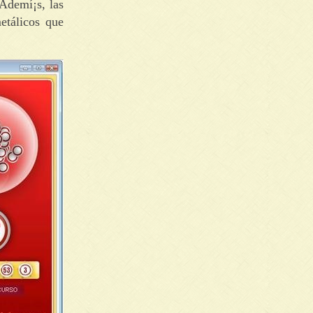
 Ademí¡s, las
etálicos que