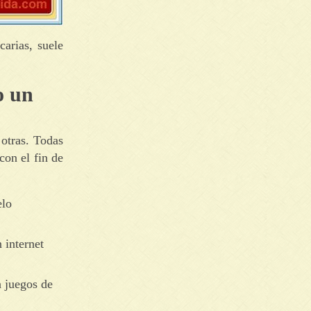
carias, suele
o un
 otras. Todas
con el fin de
elo
 internet
n juegos de