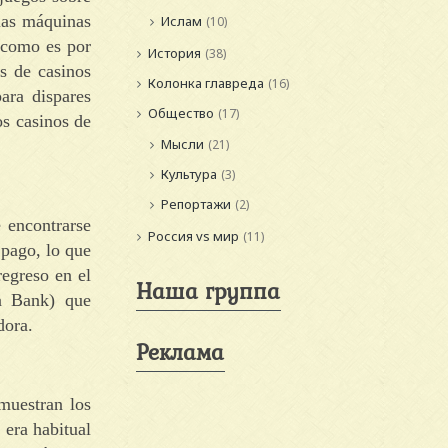
las máquinas
Ислам
(10)
­ como es por
История
(38)
s de casinos
Колонка главреда
(16)
ara dispares
Общество
(17)
os casinos de
Мысли
(21)
Культура
(3)
Репортажи
(2)
 encontrarse
Россия vs мир
(11)
 pago, lo que
egreso en el
Наша группа
a Bank) que
dora.
Реклама
muestran los
 era habitual