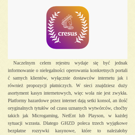
Naczelnym celem rejestru wydaje się być jednak
informowanie o nielegalności operowania konkretnych portali
ć samych klientów, wyłącznie dostawców internetu jak i
również propozycji płatniczych. W sieci znajdziesz duży
asortyment kasyn internetowych, więc wola nie jest zwykła.
Platformy hazardowe przez internet dają setki konsol, an ilość
oryginalnych tytułów od czasu uznanych wytwórców, choćby
takich jak Microgaming, NetEnt lub Playson, w każdej
sytuacji wzrasta. Dlatego GHZD poleca trzech wyjątkowe
bezpłatne rozrywki kasynowe, które to należałoby