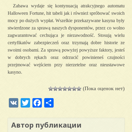
Zabawa wydaje się kontynuacją atrakcyjnego automatu
Halloween Fortune, hit tabeli jak i również spróbować swoich
mocy po dużych wypłat. Wszelkie przekazywane kasyna były
stwierdzone za sprawą naszych dysponentów, przez co wolno
zagwarantować cechująca je niezawodność. Stosują wielu
certyfikatów zabezpieczeń oraz trzymają dobre historie ze
swoimi osobami. Za sprawą powyżej powyższe faktory, jesteś
w dobrych rękach oraz odrzucić powinieneś czujności
przejmować wejściem przy nierzetelne oraz nieustawowe
kasyno.
(Пока оценок нет)
VK
Twitter
Facebook
Отправить
Автор публикации