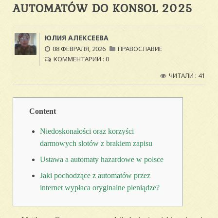
AUTOMATÓW DO KONSOL 2025
ЮЛИЯ АЛЕКСЕЕВА
08 ФЕВРАЛЯ, 2026
ПРАВОСЛАВИЕ
КОММЕНТАРИИ : 0
ЧИТАЛИ : 41
Content
Niedoskonałości oraz korzyści
darmowych slotów z brakiem zapisu
Ustawa a automaty hazardowe w polsce
Jaki pochodzące z automatów przez
internet wypłaca oryginalne pieniądze?