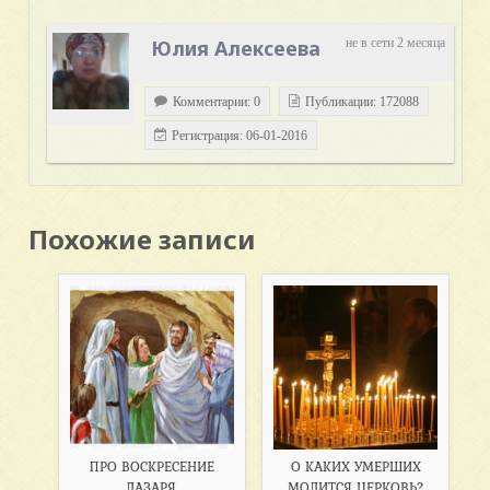
Юлия Алексеева
не в сети 2 месяца
Комментарии: 0
Публикации: 172088
Регистрация: 06-01-2016
Похожие записи
ПРО ВОСКРЕСЕНИЕ
О КАКИХ УМЕРШИХ
ЛАЗАРЯ.
МОЛИТСЯ ЦЕРКОВЬ?