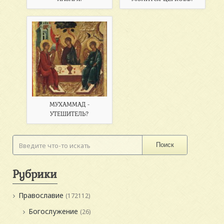
МУХАММАД -
УТЕШИТЕЛЬ?
Поиск
Рубрики
Православие
(172112)
Богослужение
(26)