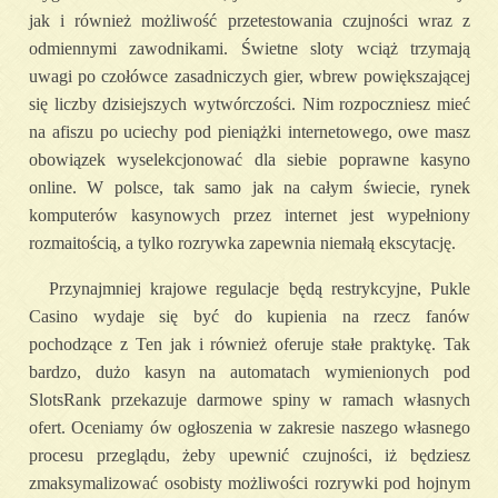
jak i również możliwość przetestowania czujności wraz z
odmiennymi zawodnikami. Świetne sloty wciąż trzymają
uwagi po czołówce zasadniczych gier, wbrew powiększającej
się liczby dzisiejszych wytwórczości. Nim rozpoczniesz mieć
na afiszu po uciechy pod pieniążki internetowego, owe masz
obowiązek wyselekcjonować dla siebie poprawne kasyno
online. W polsce, tak samo jak na całym świecie, rynek
komputerów kasynowych przez internet jest wypełniony
rozmaitością, a tylko rozrywka zapewnia niemałą ekscytację.
Przynajmniej krajowe regulacje będą restrykcyjne, Pukle
Casino wydaje się być do kupienia na rzecz fanów
pochodzące z Ten jak i również oferuje stałe praktykę. Tak
bardzo, dużo kasyn na automatach wymienionych pod
SlotsRank przekazuje darmowe spiny w ramach własnych
ofert. Oceniamy ów ogłoszenia w zakresie naszego własnego
procesu przeglądu, żeby upewnić czujności, iż będziesz
zmaksymalizować osobisty możliwości rozrywki pod hojnym