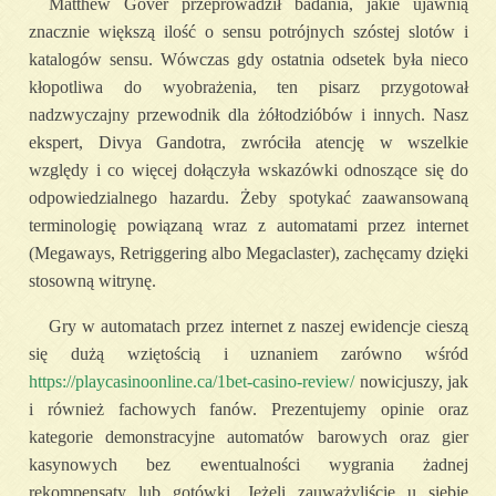
Matthew Gover przeprowadził badania, jakie ujawnią
znacznie większą ilość o sensu potrójnych szóstej slotów i
katalogów sensu. Wówczas gdy ostatnia odsetek była nieco
kłopotliwa do wyobrażenia, ten pisarz przygotował
nadzwyczajny przewodnik dla żółtodzióbów i innych. Nasz
ekspert, Divya Gandotra, zwróciła atencję w wszelkie
względy i co więcej dołączyła wskazówki odnoszące się do
odpowiedzialnego hazardu.
Żeby spotykać zaawansowaną
terminologię powiązaną wraz z automatami przez internet
(Megaways, Retriggering albo Megaclaster), zachęcamy dzięki
stosowną witrynę.
Gry w automatach przez internet z naszej ewidencje cieszą
się dużą wziętością i uznaniem zarówno wśród
https://playcasinoonline.ca/1bet-casino-review/
nowicjuszy, jak
i również fachowych fanów. Prezentujemy opinie oraz
kategorie demonstracyjne automatów barowych oraz gier
kasynowych bez ewentualności wygrania żadnej
rekompensaty lub gotówki. Jeżeli zauważyliście u siebie