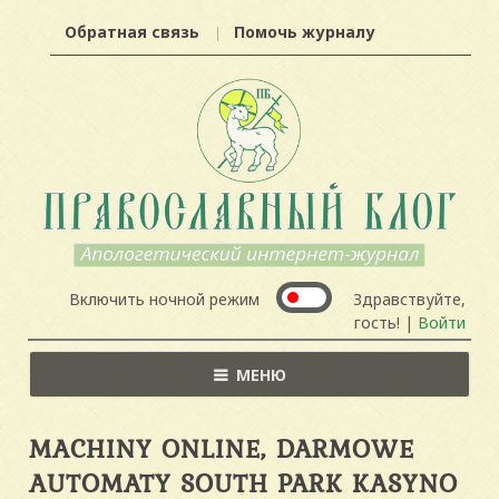
Обратная связь
Помочь журналу
Включить ночной режим
Здравствуйте,
гость! |
Войти
МЕНЮ
MACHINY ONLINE, DARMOWE
AUTOMATY SOUTH PARK KASYNO