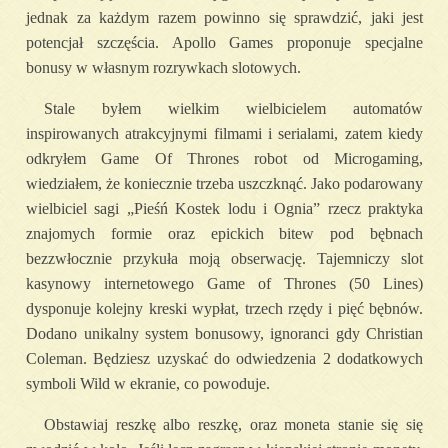
jednak za każdym razem powinno się sprawdzić, jaki jest
potencjał szczęścia. Apollo Games proponuje specjalne
bonusy w własnym rozrywkach slotowych.
Stale byłem wielkim wielbicielem automatów
inspirowanych atrakcyjnymi filmami i serialami, zatem kiedy
odkryłem Game Of Thrones robot od Microgaming,
wiedziałem, że koniecznie trzeba uszczknąć. Jako podarowany
wielbiciel sagi „Pieśń Kostek lodu i Ognia” rzecz praktyka
znajomych formie oraz epickich bitew pod bębnach
bezzwłocznie przykuła moją obserwację. Tajemniczy slot
kasynowy internetowego Game of Thrones (50 Lines)
dysponuje kolejny kreski wypłat, trzech rzędy i pięć bębnów.
Dodano unikalny system bonusowy, ignoranci gdy Christian
Coleman. Będziesz uzyskać do odwiedzenia 2 dodatkowych
symboli Wild w ekranie, co powoduje.
Obstawiaj reszkę albo reszkę, oraz moneta stanie się się