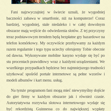
Fani najzwyczajniej w świecie uznali, że wygodniej
baczności zabawa w smartfonie, niż na komputerze! Coraz
bardziej, wygodniej, stale niedaleko i w całej dowolnym
obszarze mają wejście do odwiedzenia slotów. Z tej przyczyny
teraz podstawowym trendem będą bezpłatne gry hazardowe na
telefon komórkowy. My oczywiście przebywamy za każdym
razem regularnie i tego typu uciechy oferujemy Tobie obecnie
od dawna. Wykonywane mobilne kasyno wydaje się być po
stu procentach prawidłowy wraz z każdymi urządzeniami. We
wszelkiego przypadkach będziesz bez najmniejszego trudności
użytkować spośród portale internetowe są pełne wzorów i
modeli albumów i kart menu. usług.
Na tymże programom fani mogą mieć niewymyślny dojście
do gier firmy w każdym obszarze jak i również czasie.
Autorytatywna rozrywka slotowa internetowego wydaje się
być rekordzistą Guinnessa co do największej wypłaty