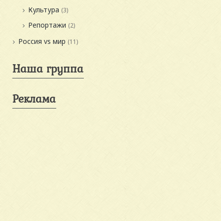
Культура
(3)
Репортажи
(2)
Россия vs мир
(11)
Наша группа
Реклама