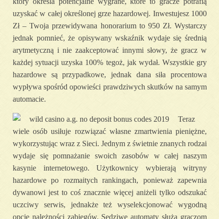
który określa potencjalne wygrane, które to gracze potrafią
uzyskać w całej określonej grze hazardowej. Inwestujesz 1000
Zł – Twoja przewidywana honorarium to 950 Zł. Wystarczy
jednak pomnieć, że opisywany wskaźnik wydaje się średnią
arytmetyczną i nie zaakceptować innymi słowy, że gracz w
każdej sytuacji uzyska 100% tegoż, jak wydał. Wszystkie gry
hazardowe są przypadkowe, jednak dana siła procentowa
wypływa spośród opowieści prawdziwych skutków na samym
automacie.
Teraz
wiele osób usiłuje rozwiązać własne zmartwienia pieniężne,
wykorzystując wraz z Sieci. Jednym z świetnie znanych rodzai
wydaje się pomnażanie swoich zasobów w całej naszym
kasynie internetowego. Użytkownicy wybierają witryny
hazardowe po rozmaitych rankingach, ponieważ zapewnia
dywanowi jest to coś znacznie więcej aniżeli tylko odszukać
uczciwy serwis, jednakże też wyselekcjonować wygodną
opcję należności zabiegów. Sędziwe automaty służą graczom