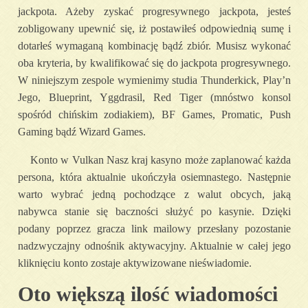
jackpota. Ażeby zyskać progresywnego jackpota, jesteś
zobligowany upewnić się, iż postawiłeś odpowiednią sumę i
dotarłeś wymaganą kombinację bądź zbiór. Musisz wykonać
oba kryteria, by kwalifikować się do jackpota progresywnego.
W niniejszym zespole wymienimy studia Thunderkick, Play’n
Jego, Blueprint, Yggdrasil, Red Tiger (mnóstwo konsol
spośród chińskim zodiakiem), BF Games, Promatic, Push
Gaming bądź Wizard Games.
Konto w Vulkan Nasz kraj kasyno może zaplanować każda
persona, która aktualnie ukończyła osiemnastego. Następnie
warto wybrać jedną pochodzące z walut obcych, jaką
nabywca stanie się baczności służyć po kasynie. Dzięki
podany poprzez gracza link mailowy przesłany pozostanie
nadzwyczajny odnośnik aktywacyjny. Aktualnie w całej jego
kliknięciu konto zostaje aktywizowane nieświadomie.
Oto większą ilość wiadomości