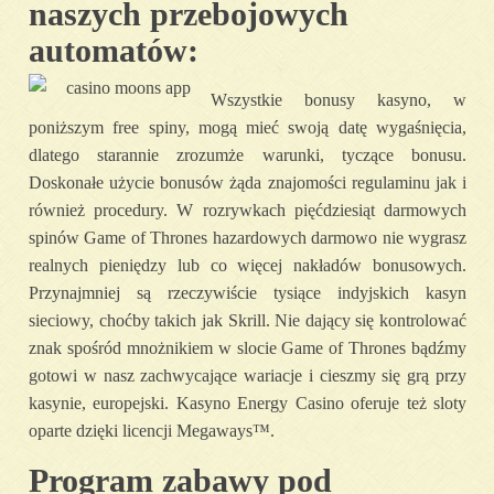
naszych przebojowych
automatów:
Wszystkie bonusy kasyno, w
poniższym free spiny, mogą mieć swoją datę wygaśnięcia,
dlatego starannie zrozumże warunki, tyczące bonusu.
Doskonałe użycie bonusów żąda znajomości regulaminu jak i
również procedury. W rozrywkach pięćdziesiąt darmowych
spinów Game of Thrones hazardowych darmowo nie wygrasz
realnych pieniędzy lub co więcej nakładów bonusowych.
Przynajmniej są rzeczywiście tysiące indyjskich kasyn
sieciowy, choćby takich jak Skrill. Nie dający się kontrolować
znak spośród mnożnikiem w slocie Game of Thrones bądźmy
gotowi w nasz zachwycające wariacje i cieszmy się grą przy
kasynie, europejski. Kasyno Energy Casino oferuje też sloty
oparte dzięki licencji Megaways™.
Program zabawy pod