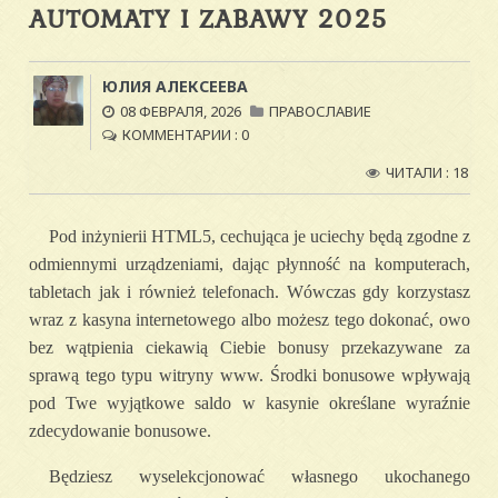
AUTOMATY I ZABAWY 2025
ЮЛИЯ АЛЕКСЕЕВА
08 ФЕВРАЛЯ, 2026
ПРАВОСЛАВИЕ
КОММЕНТАРИИ : 0
ЧИТАЛИ : 18
Pod inżynierii HTML5, cechująca je uciechy będą zgodne z
odmiennymi urządzeniami, dając płynność na komputerach,
tabletach jak i również telefonach. Wówczas gdy korzystasz
wraz z kasyna internetowego albo możesz tego dokonać, owo
bez wątpienia ciekawią Ciebie bonusy przekazywane za
sprawą tego typu witryny www.
Środki bonusowe wpływają
pod Twe wyjątkowe saldo w kasynie określane wyraźnie
zdecydowanie bonusowe.
Będziesz wyselekcjonować własnego ukochanego