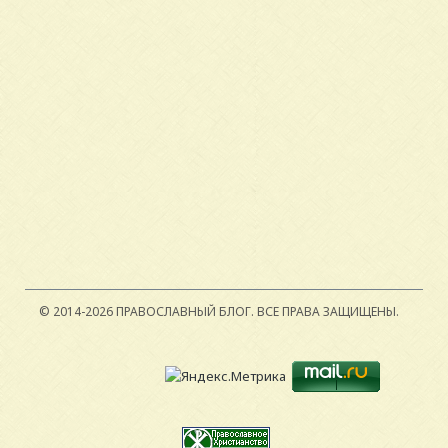
© 2014-2026 ПРАВОСЛАВНЫЙ БЛОГ.
ВСЕ ПРАВА ЗАЩИЩЕНЫ.