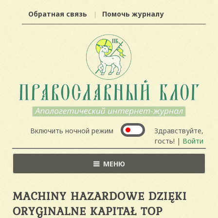
Обратная связь
Помочь журналу
Включить ночной режим
Здравствуйте,
гость! |
Войти
МЕНЮ
MACHINY HAZARDOWE DZIĘKI
ORYGINALNE KAPITAŁ TOP