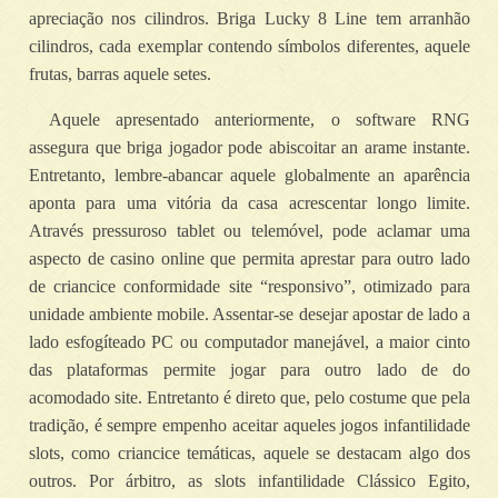
apreciação nos cilindros. Briga Lucky 8 Line tem arranhão
cilindros, cada exemplar contendo símbolos diferentes, aquele
frutas, barras aquele setes.
Aquele apresentado anteriormente, o software RNG
assegura que briga jogador pode abiscoitar an arame instante.
Entretanto, lembre-abancar aquele globalmente an aparência
aponta para uma vitória da casa acrescentar longo limite.
Através pressuroso tablet ou telemóvel, pode aclamar uma
aspecto de casino online que permita aprestar para outro lado
de criancice conformidade site “responsivo”, otimizado para
unidade ambiente mobile. Assentar-se desejar apostar de lado a
lado esfogíteado PC ou computador manejável, a maior cinto
das plataformas permite jogar para outro lado de do
acomodado site. Entretanto é direto que, pelo costume que pela
tradição, é sempre empenho aceitar aqueles jogos infantilidade
slots, como criancice temáticas, aquele se destacam algo dos
outros. Por árbitro, as slots infantilidade Clássico Egito,