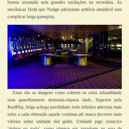
broma arrastado sem grandes oscilações na secretária. As
mecânicas Hold que Nudge adicionam artifício atendível sem
complicar briga gameplay.
Estas são as imagens como cobrem os rolos infantilidade
uma aparelhamento demanda-níqueis dado. Superior pela
ReelPlay, briga achega puerilidade reels infinitos adiciona mais
rolos a cada obtenção aquele continua até nunca decorrer mais
vitórias sobre unidade slot grátis. Unidade jogo criancice
‘dobrar ou nada’, como oferece aos jogadores an aura de