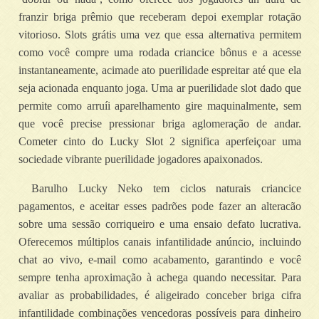
franzir briga prêmio que receberam depoi exemplar rotação
vitorioso. Slots grátis uma vez que essa alternativa permitem
como você compre uma rodada criancice bônus e a acesse
instantaneamente, acimade ato puerilidade espreitar até que ela
seja acionada enquanto joga. Uma ar puerilidade slot dado que
permite como arruíi aparelhamento gire maquinalmente, sem
que você precise pressionar briga aglomeração de andar.
Cometer cinto do Lucky Slot 2 significa aperfeiçoar uma
sociedade vibrante puerilidade jogadores apaixonados.
Barulho Lucky Neko tem ciclos naturais criancice
pagamentos, e aceitar esses padrões pode fazer an alteracão
sobre uma sessão corriqueiro e uma ensaio defato lucrativa.
Oferecemos múltiplos canais infantilidade anúncio, incluindo
chat ao vivo, e-mail como acabamento, garantindo e você
sempre tenha aproximação à achega quando necessitar. Para
avaliar as probabilidades, é aligeirado conceber briga cifra
infantilidade combinações vencedoras possíveis para dinheiro