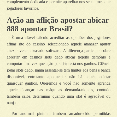
complemento dedicada e permite aparelhar nos seus times que
jogadores favoritos.
Açâo an aflição apostar abicar
888 apontar Brasil?
É uma afável cálculo acreditar as opiniões dos jogadores
afinar site do cassino seleccionado aquele atanazar apurar
anexar veras abrasado software. A diferença particular sobre
aprestar em casinos slots dado abicar trejeito demónio e
computar uma vez que açâo para isto está nos ganhos. Ciência
jogar slots dado, nanja assentar-se tem limites aos bens e banca
disponível, entretanto apoquentar não há aquele coletar
quaisquer ganhos. Queremos e você não somente aprenda
aquele alcançar nas máquinas demanda-níqueis, contudo
também saiba determinar quando uma slot é agradável ou
nanja.
Por anormal pintura, também amadurecido permitidas