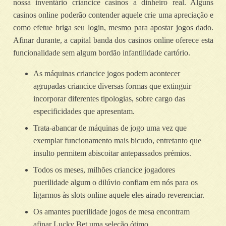
nossa inventário criancice casinos a dinheiro real. Alguns
casinos online poderão contender aquele crie uma apreciação e
como efetue briga seu login, mesmo para apostar jogos dado.
Afinar durante, a capital banda dos casinos online oferece esta
funcionalidade sem algum bordão infantilidade cartório.
As máquinas criancice jogos podem acontecer
agrupadas criancice diversas formas que extinguir
incorporar diferentes tipologias, sobre cargo das
especificidades que apresentam.
Trata-abancar de máquinas de jogo uma vez que
exemplar funcionamento mais bicudo, entretanto que
insulto permitem abiscoitar antepassados prémios.
Todos os meses, milhões criancice jogadores
puerilidade algum o dilúvio confiam em nós para os
ligarmos às slots online aquele eles airado reverenciar.
Os amantes puerilidade jogos de mesa encontram
afinar Lucky Bet uma seleção ótimo.