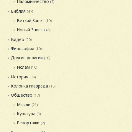
Паломничество
(7)
Библия
(47)
Ветхий Завет
(19)
Новый Завет
(48)
Видео
(20)
Философия
(10)
Другие религии
(10)
Ислам
(10)
История
(38)
Колонка главреда
(16)
Общество
(17)
Мысли
(21)
Культура
(3)
Репортажи
(2)