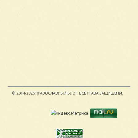
© 2014-2026 ПРАВОСЛАВНЫЙ БЛОГ.
ВСЕ ПРАВА ЗАЩИЩЕНЫ.