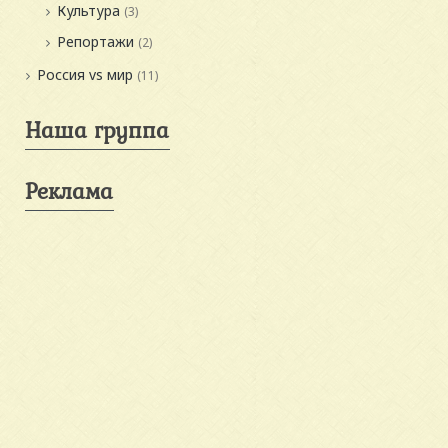
Культура
(3)
Репортажи
(2)
Россия vs мир
(11)
Наша группа
Реклама