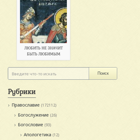
ЛЮБИТЬ НЕ ЗНАЧИТ
БЫТЬ ЛЮБИМЫМ
Поиск
Рубрики
Православие
(172112)
Богослужение
(26)
Богословие
(93)
Апологетика
(12)