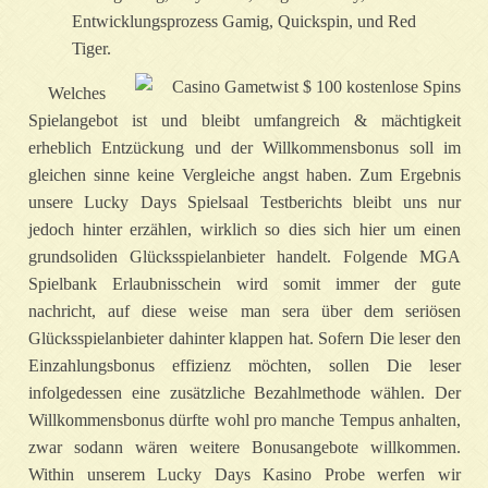
Entwicklungsprozess Gamig, Quickspin, und Red
Tiger.
Welches
Spielangebot ist und bleibt umfangreich & mächtigkeit
erheblich Entzückung und der Willkommensbonus soll im
gleichen sinne keine Vergleiche angst haben. Zum Ergebnis
unsere Lucky Days Spielsaal Testberichts bleibt uns nur
jedoch hinter erzählen, wirklich so dies sich hier um einen
grundsoliden Glücksspielanbieter handelt. Folgende MGA
Spielbank Erlaubnisschein wird somit immer der gute
nachricht, auf diese weise man sera über dem seriösen
Glücksspielanbieter dahinter klappen hat. Sofern Die leser den
Einzahlungsbonus effizienz möchten, sollen Die leser
infolgedessen eine zusätzliche Bezahlmethode wählen. Der
Willkommensbonus dürfte wohl pro manche Tempus anhalten,
zwar sodann wären weitere Bonusangebote willkommen.
Within unserem Lucky Days Kasino Probe werfen wir