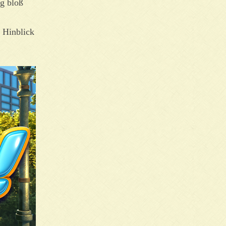
ng bloß
r Hinblick