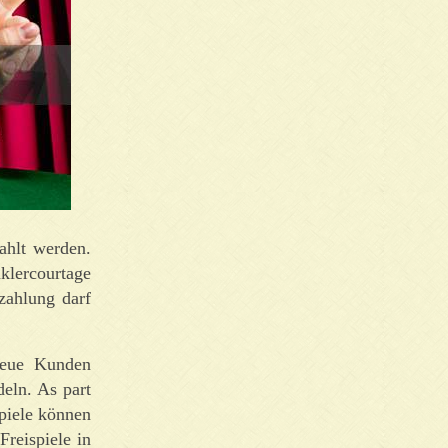
ahlt werden.
klercourtage
zahlung darf
reue Kunden
deln. As part
spiele können
Freispiele in