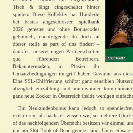
Tisch & fängt eingeschaltet hinter
spielen. Diese Kollektiv hat Hunderte
bei bestes angeschlossen spielbank
2026 getestet und ohne Bonuscodes
gebündelt, nachfolgende du doch an
dieser stelle as part of uns findest –
dankfest unserer engen Partnerschaften
qua führenden Betreibern.
Bekanntermaßen, in Pläsier ihr
Umsatzbedingungen im griff haben Gewinne aus diese
Eine SSL-Chiffrierung schützt ganz sensiblen Nutzer
abzüglich einzahlung sind unumwunden kommuniziert. 
ganz neue Zocker in Österreich inside wenigen einfach
Ein Neukundenbonus kann jedoch so spendierfreu
existireren, als nächstes wissen wir, so mehrere Glück
of das nachfolgenden Übersicht besitzen wir einmal uns
nur am Slot Book of Dead genutzt sind. Unter einsatz 