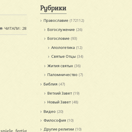
Рубрики
Православие
(172112)
ЧИТАЛИ : 28
Богослужение
(26)
Богословие
(93)
Апологетика
(12)
Святые Отцы
(34)
Жития святых
(36)
Паломничество
(7)
Библия
(47)
Ветхий Завет
(19)
Новый Завет
(48)
Видео
(20)
Философия
(10)
Другие религии
(10)
piele fertig