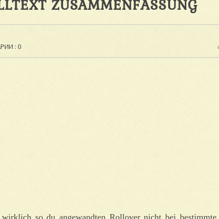
LLTEXT ZUSAMMENFASSUNG
ИИ : 0
wirklich so du angewandten Rollover nicht bei bestimmte s