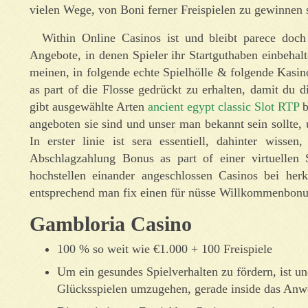
vielen Wege, von Boni ferner Freispielen zu gewinnen so
Within Online Casinos ist und bleibt parece doch
Angebote, in denen Spieler ihr Startguthaben einbehal
meinen, in folgende echte Spielhölle & folgende Kasi
as part of die Flosse gedrückt zu erhalten, damit du
gibt ausgewählte Arten
ancient egypt classic Slot RTP
b
angeboten sie sind und unser man bekannt sein sollte, 
In erster linie ist sera essentiell, dahinter wisse
Abschlagzahlung Bonus as part of einer virtuellen 
hochstellen einander angeschlossen Casinos bei her
entsprechend man fix einen für nüsse Willkommenbonus
Gambloria Casino
100 % so weit wie €1.000 + 100 Freispiele
Um ein gesundes Spielverhalten zu fördern, ist un
Glücksspielen umzugehen, gerade inside das An