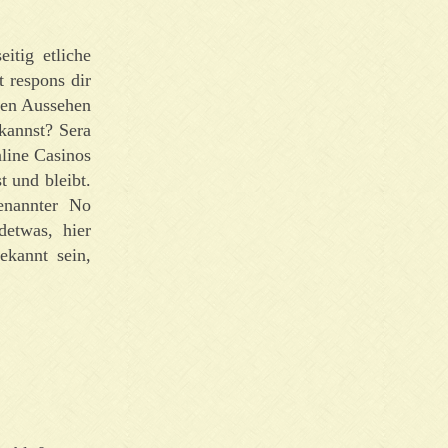
itig etliche
 respons dir
ten Aussehen
kannst? Sera
nline Casinos
t und bleibt.
genannter No
detwas, hier
ekannt sein,