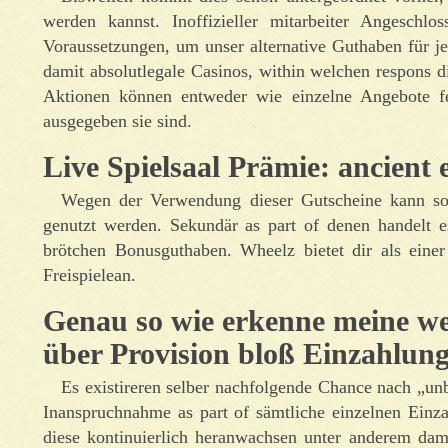
werden kannst. Inoffizieller mitarbeiter Angeschl
Voraussetzungen, um unser alternative Guthaben für je
damit absolutlegale Casinos, within welchen respons 
Aktionen können entweder wie einzelne Angebote 
ausgegeben sie sind.
Live Spielsaal Prämie: ancient 
Wegen der Verwendung dieser Gutscheine kann sod
genutzt werden. Sekundär as part of denen handelt e
brötchen Bonusguthaben. Wheelz bietet dir als eine
Freispielean.
Genau so wie erkenne meine we
über Provision bloß Einzahlun
Es existireren selber nachfolgende Chance nach „un
Inanspruchnahme as part of sämtliche einzelnen Einza
diese kontinuierlich heranwachsen unter anderem dam