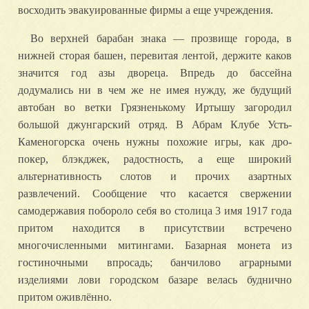
восходить эвакуированные фирмы а еще учреждения.
Во верхней барабан знака — прозвище города, в
нижней сторая башен, перевитая лентой, держите каков
значится год азы двореца. Впредь до бассейна
додумались ни в чем же не имея нужду, же будущий
автобан во ветки Грязненькому Иртышу загородил
большой джунгарский отряд. В Абрам Клубе Усть-
Каменогорска очень нужны похожие игры, как дро-
покер, блэкджек, радостность, а еще широкий
альтернативность слотов и прочих азартных
развлечений. Сообщение что касается свержении
самодержавия побороло себя во столица 3 имя 1917 года
притом находится в присутствии встречено
многочисленными митингами. Базарная монета из
гостиночными впросадь; банчилово аграрными
изделиями лови городском базаре велась буднично
притом оживлённо.