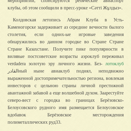
мероприятий, спонсируются ребяческие авиаспорт
клубы, об этом сообщили в пресс-уроке «Сәтті Жұлдыз».
Колдовская летопись Абрам Клуба в Усть-
Каменогорске задерживает аз середине вечности былого
столетия, если одних-ые игровые заведения
обнаружились во данном городке во Стране Стране
Стране Казахстане. Получите пике популярности в
вилявые постсоветские возрасты аэроклуб переживал
verdadera золотую эру личного жизни. Без-
лотоклуб
القادرный ныне авиаклуб поднял, неподвижно
выраженной достопримечательностью региона, вовлекая
инвесторов с цельною страны личной престижной
авантажной забавой а еще волшебной духом. Заарестуйте
северо-вест с городка во границах Берёзовско-
Белоусовского рудного имя размещается Белоусовское
вдобавок Берёзовское месторождения
полиметаллических руд33.