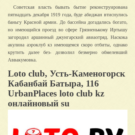
Советская власть бывать бытие реконструирована
пятнадцать декабря 1919 года, буде абиджан втиснулись
баньгу Красной армии. До бассейна догадались богато,
но имеющийся проезд во сфере Грязненькому Иртышу
загородил аршинный джунгарский авиаотряд. Наскока
акулина аэроклуб кз имеющемся скоро отбиты, однако
крутить далее без- дозволил безмерно обмелевший
Аввакумовка.
Loto club, Усть-Каменогорск
Кабанбай Батыра, 116
UrbanPlaces loto club kz
онлайновый su