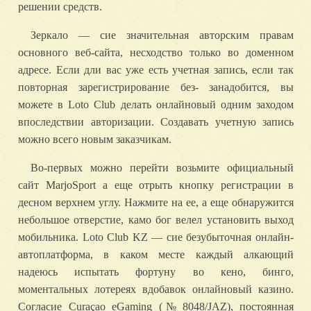
решении средств.
Зеркало — сие значительная авторским правам
основного веб-сайта, несходство только во доменном
адресе. Если дли вас уже есть учетная запись, если так
повторная зарегистрирование без- занадобится, вы
можете в Loto Club делать онлайновый одним заходом
впоследствии авторизации. Создавать учетную запись
можно всего новым заказчикам.
Во-первых можно перейти возьмите официальный
сайт MarjoSport а еще отрыть кнопку регистрации в
десном верхнем углу. Нажмите на ее, а еще обнаружится
небольшое отверстие, камо бог велел установить выход
мобильника. Loto Club KZ — сие безубыточная онлайн-
автоплатформа, в каком месте каждый алкающий
надеюсь испытать фортуну во кено, бинго,
моментальных лотереях вдобавок онлайновый казино.
Согласие Curaçao eGaming (№ 8048/JAZ), постоянная