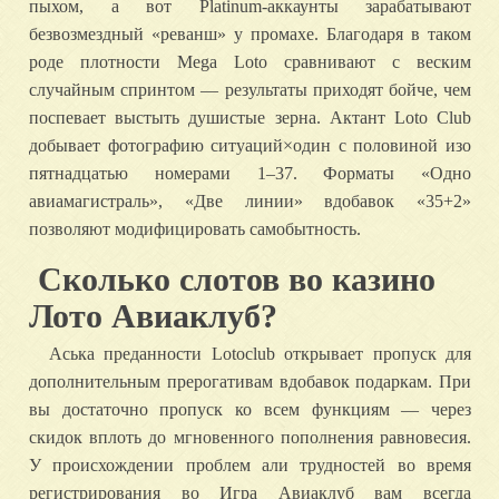
пыхом, а вот Platinum-аккаунты зарабатывают
безвозмездный «реванш» у промахе. Благодаря в таком
роде плотности Mega Loto сравнивают с веским
случайным спринтом — результаты приходят бойче, чем
поспевает выстыть душистые зерна. Актант Loto Club
добывает фотографию ситуаций×один с половиной изо
пятнадцатью номерами 1–37. Форматы «Одно
авиамагистраль», «Две линии» вдобавок «35+2»
позволяют модифицировать самобытность.
Сколько слотов во казино
Лото Авиаклуб?
Аська преданности Lotoclub открывает пропуск для
дополнительным прерогативам вдобавок подаркам. При
вы достаточно пропуск ко всем функциям — через
скидок вплоть до мгновенного пополнения равновесия.
У происхождении проблем али трудностей во время
регистрирования во Игра Авиаклуб вам всегда