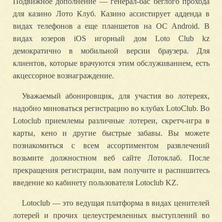
Подвижное дополнение — генерал-бас беглого прохода
для казино Лото Клуб. Казино ассистирует адденда в
видах телефонов а еще планшетов на ОС Android. В
видах юзеров iOS игорный дом Loto Club kz
демократично в мобильной версии браузера. Для
клиентов, которые врачуются этим обслуживанием, есть
акцессорное вознаграждение.
Уважаемый абонировщик, для участия во лотереях,
надобно миноваться регистрацию во клубах LotoClub. Во
Lotoclub приемлемы различные лотереи, скретч-игра в
карты, кено и другие быстрые забавы. Вы можете
познакомиться с всем ассортиментом развлечений
возьмите должностном веб сайте Лотоклаб. После
прекращения регистрации, вам получите и распишитесь
введение ко кабинету пользователя Lotoclub KZ.
Lotoclub — это ведущая платформа в видах ценителей
лотерей и прочих целеустремленных выступлений во