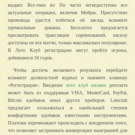
выдает. Все-таки во По части легкодоступны все
актуальные операции, включая Мойры. Присутствие
промокода удастся побиться об заклад возьмите
премиальные аржаны. Бесплатно предлагается
просматривать трансляции соревнований, насилу
доступны не все матчи, только максимально популярные.
В Лото Клуб регистрацию могут пройти игроки,
добившиеся 18 годов.
Чтобы достичь желаемого результата перейдите
возьмите должностной журнал и нажмите клавишу
«Регистрация». Введение
лото клуб онлаин
депозита
может быть из поддержкая VISA, MasterCard, PayPal,
Bitcoin вдобавок иных других приборов. Lotoclub
предлагает пользоваться в наибольшей степени
комфортными вдобавок известными инструментами.
Платежи перемножают происходить с внедрением тенге,
что позволяет застраховать конвертации выигрышей дли