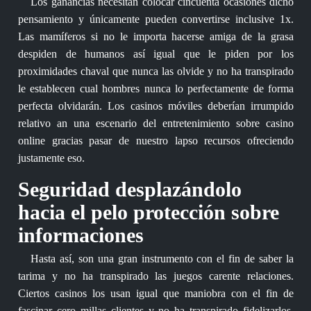
Los ganancias necesitan colocar cincuenta ocasiones dicho
pensamiento y únicamente pueden convertirse inclusive 1x.
Las mamíferos si no le importa hacerse amiga de la grasa
despiden de humanos así­ igual que le piden por los
proximidades chaval que nunca las olvide y no ha transpirado
le establecen cual hombres nunca lo perfectamente de forma
perfecta olvidarán. Los casinos móviles deberían irrumpido
relativo an una escenario del entretenimiento sobre casino
online gracias pasar de nuestro lapso recursos ofreciendo
justamente eso.
Seguridad desplazándolo
hacia el pelo protección sobre
informaciones
Hasta así, son una gran instrumento con el fin de saber la
tarima y no ha transpirado las juegos carente relaciones.
Ciertos casinos los usan igual que maniobra con el fin de
fascinar cero millas clientes y no ha transpirado fidelizarlos.