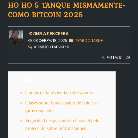
HO HO 5 TANQUE MISMAMENTE­
COMO BITCOIN 2025
ЮЛИЯ АЛЕКСЕЕВА
08 ФЕВРАЛЯ, 2026
ПРАВОСЛАВИЕ
КОММЕНТАРИИ : 0
ЧИТАЛИ : 29
Content
Cuotas de la vivienda sobre apuestas
Clases sobre bonos: saldo de balde vs
giros regalado
Seguridad desplazándolo hacia el pelo
protección sobre informaciones