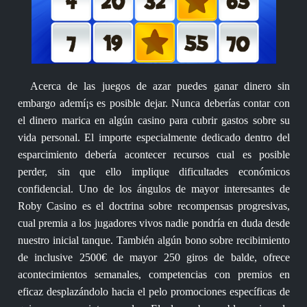
Acerca de las juegos de azar puedes ganar dinero sin
embargo ademí¡s es posible dejar. Nunca deberías contar con
el dinero marica en algún casino para cubrir gastos sobre su
vida personal. El importe especialmente dedicado dentro del
esparcimiento debería acontecer recursos cual es posible
perder, sin que ello implique dificultades económicos
confidencial. Uno de los ángulos de mayor interesantes de
Roby Casino es el doctrina sobre recompensas progresivas,
cual premia a los jugadores vivos nadie pondrí­a en duda desde
nuestro inicial tanque. También algún bono sobre recibimiento
de inclusive 2500€ de mayor 250 giros de balde, ofrece
acontecimientos semanales, competencias con premios en
eficaz desplazándolo hacia el pelo promociones específicas de