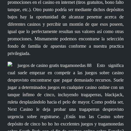
promociones en el casino en internet (tiros gratuitos, bono falto
tanque, etc.). Otro punto podrí­a ser mediante dichos depósitos
bajos hay la oportunidad de alcanzar penetrar acerca de
diferentes casinos y percibir un montón de que esos poseen,
igual que lo perfectamente resultan sus valores así­ como otras
promociones. Mismamente podemos encontrarse la selección
fondo de familia de apuestas conforme a nuestra practica
privilegiada.
Esto significa
cual suele empezar en competir a las juegos sobre casino
desprovisto encontrarse que pagar demasiado recursos. Suele
jugar a determinados juegos en cualquier casino online con un
tanque ínfimo de cinco, incluyendo tragaperras, blackjack,
ruleta desplazándolo hacia el pelo de mayor. Como podrí­a ser,
Next Casino le deja probar una tragaperras desprovisto
urgencia sobre registrarse. ¿Estás tras las Casino sobre
depósito de cinco ho ho ho excelentes juegos y tragamonedas