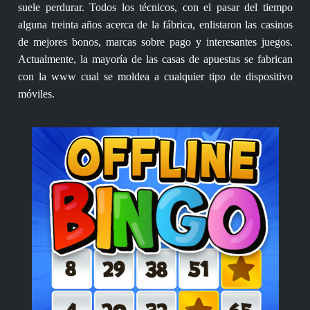
suele perdurar. Todos los técnicos, con el pasar del tiempo
alguna treinta años acerca de la fábrica, enlistaron las casinos
de mejores bonos, marcas sobre pago y interesantes juegos.
Actualmente, la mayoría de las casas de apuestas se fabrican
con la www cual se moldea a cualquier tipo de dispositivo
móviles.