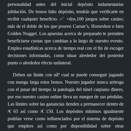
personalidad antes del inicial depósito indumentarias
jubilación. De bonos falto depósito, tendrás que verificarte en
recibir cualquier beneficio. ✅ +dos,100 juegos sobre casino;
más de el doble de los que poseen Caesar’s, Horseshoe o bien
Golden Nugget. Los apuestas acerca de preparado te permiten
beneficiarse cuotas que cambian a lo largo de nuestro evento.
Emplea estadísticas acerca de tiempo real con el fin de escoger
decisiones informadas, como situar alrededor del posterior
punto o alrededor efecto unilateral.
Deben un límite con nâº cual se puede conseguir jugando
con manga larga estos bonos. Nuestro jugador nunca arriesga
con el pasar del tiempo la patologí­a del túnel carpiano dinero,
por eso nuestro casino online lleva un margen de sus pérdidas.
Las límites sobre las ganancias tienden a permanecer dentro de
/€ 65 así­ como /€ 150. Los depósitos mínimos igualmente
podrían verse como influenciados por el sistema de depósito
que emplees así­ como por disponibilidad sobre otras