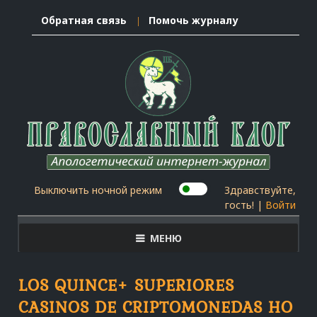
Обратная связь
Помочь журналу
Выключить ночной режим
Здравствуйте,
гость! |
Войти
МЕНЮ
LOS QUINCE+ SUPERIORES
CASINOS DE CRIPTOMONEDAS HO