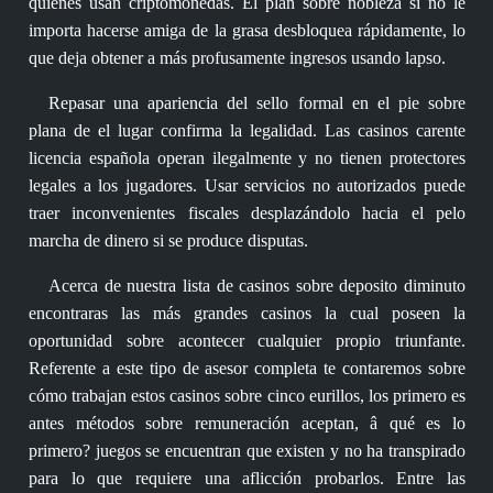
quienes usan criptomonedas. El plan sobre nobleza si no le
importa hacerse amiga de la grasa desbloquea rápidamente, lo
que deja obtener a más profusamente ingresos usando lapso.
Repasar una apariencia del sello formal en el pie sobre
plana de el lugar confirma la legalidad. Las casinos carente
licencia española operan ilegalmente y no tienen protectores
legales a los jugadores. Usar servicios no autorizados puede
traer inconvenientes fiscales desplazándolo hacia el pelo
marcha de dinero si se produce disputas.
Acerca de nuestra lista de casinos sobre deposito diminuto
encontraras las más grandes casinos la cual poseen la
oportunidad sobre acontecer cualquier propio triunfante.
Referente a este tipo de asesor completa te contaremos sobre
cómo trabajan estos casinos sobre cinco eurillos, los primero es
antes métodos sobre remuneración aceptan, â qué es lo
primero? juegos se encuentran que existen y no ha transpirado
para lo que requiere una aflicción probarlos. Entre las