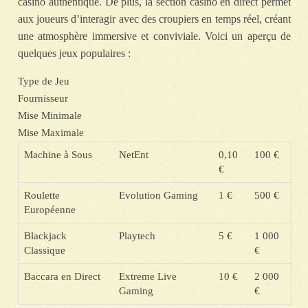
casino authentique. De plus, la section casino en direct permet
aux joueurs d’interagir avec des croupiers en temps réel, créant
une atmosphère immersive et conviviale. Voici un aperçu de
quelques jeux populaires :
Type de Jeu
Fournisseur
Mise Minimale
Mise Maximale
Machine à Sous
NetEnt
0,10
100 €
€
Roulette
Evolution Gaming
1 €
500 €
Européenne
Blackjack
Playtech
5 €
1 000
Classique
€
Baccara en Direct
Extreme Live
10 €
2 000
Gaming
€