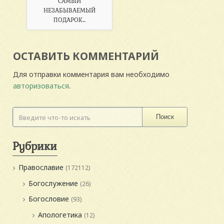
САМЫЙ
НЕЗАБЫВАЕМЫЙ
ПОДАРОК...
ОСТАВИТЬ КОММЕНТАРИЙ
Для отправки комментария вам необходимо
авторизоваться
.
Поиск
Рубрики
Православие
(172112)
Богослужение
(26)
Богословие
(93)
Апологетика
(12)