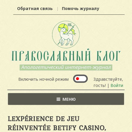
Обратная связь
Помочь журналу
Включить ночной режим
Здравствуйте,
гость! |
Войти
МЕНЮ
LEXPÉRIENCE DE JEU
RÉINVENTÉE BETIFY CASINO,