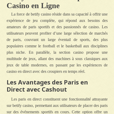
Casino en Ligne
La force de betify casino réside dans sa capacité à offrir une
expérience de jeu complète, qui répond aux besoins des
amateurs de paris sportifs et des passionnés de casino. Les
utilisateurs peuvent profiter d’une large sélection de marchés
de paris, couvrant un large éventail de sports, des plus
populaires comme le football et le basketball aux disciplines
plus niche. En parallèle, la section casino propose une
multitude de jeux, allant des machines à sous classiques aux
jeux de table modernes, en passant par les expériences de
casino en direct avec des croupiers en temps réel.
Les Avantages des Paris en
Direct avec Cashout
Les paris en direct constituent une fonctionnalité attrayante
sur betify casino, permettant aux utilisateurs de placer des paris
sur des événements sportifs en cours. Cette option offre un