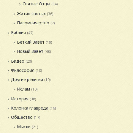
Святые Отцы
(34)
Жития святых
(36)
Паломничество
(7)
Библия
(47)
Ветхий Завет
(19)
Новый Завет
(48)
Видео
(20)
Философия
(10)
Другие религии
(10)
Ислам
(10)
История
(38)
Колонка главреда
(16)
Общество
(17)
Мысли
(21)