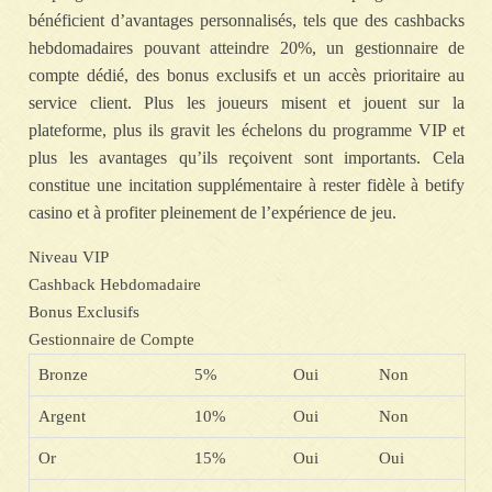
bénéficient d’avantages personnalisés, tels que des cashbacks
hebdomadaires pouvant atteindre 20%, un gestionnaire de
compte dédié, des bonus exclusifs et un accès prioritaire au
service client. Plus les joueurs misent et jouent sur la
plateforme, plus ils gravit les échelons du programme VIP et
plus les avantages qu’ils reçoivent sont importants. Cela
constitue une incitation supplémentaire à rester fidèle à betify
casino et à profiter pleinement de l’expérience de jeu.
Niveau VIP
Cashback Hebdomadaire
Bonus Exclusifs
Gestionnaire de Compte
Bronze
5%
Oui
Non
Argent
10%
Oui
Non
Or
15%
Oui
Oui