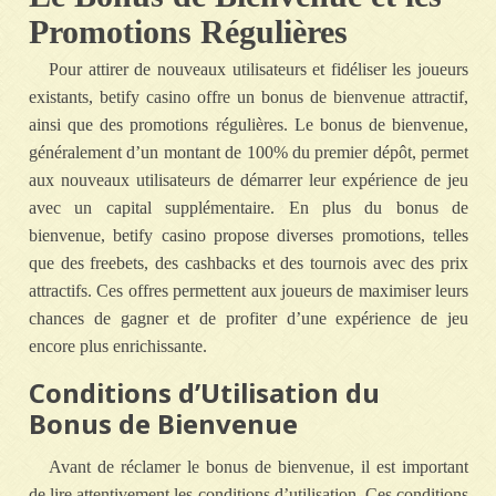
Promotions Régulières
Pour attirer de nouveaux utilisateurs et fidéliser les joueurs
existants, betify casino offre un bonus de bienvenue attractif,
ainsi que des promotions régulières. Le bonus de bienvenue,
généralement d’un montant de 100% du premier dépôt, permet
aux nouveaux utilisateurs de démarrer leur expérience de jeu
avec un capital supplémentaire. En plus du bonus de
bienvenue, betify casino propose diverses promotions, telles
que des freebets, des cashbacks et des tournois avec des prix
attractifs. Ces offres permettent aux joueurs de maximiser leurs
chances de gagner et de profiter d’une expérience de jeu
encore plus enrichissante.
Conditions d’Utilisation du
Bonus de Bienvenue
Avant de réclamer le bonus de bienvenue, il est important
de lire attentivement les conditions d’utilisation. Ces conditions