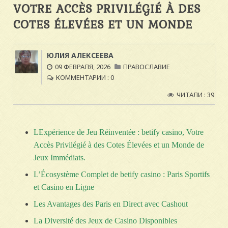
VOTRE ACCÈS PRIVILÉGIÉ À DES
COTES ÉLEVÉES ET UN MONDE
ЮЛИЯ АЛЕКСЕЕВА
09 ФЕВРАЛЯ, 2026
ПРАВОСЛАВИЕ
КОММЕНТАРИИ : 0
ЧИТАЛИ : 39
LExpérience de Jeu Réinventée : betify casino, Votre
Accès Privilégié à des Cotes Élevées et un Monde de
Jeux Immédiats.
L’Écosystème Complet de betify casino : Paris Sportifs
et Casino en Ligne
Les Avantages des Paris en Direct avec Cashout
La Diversité des Jeux de Casino Disponibles