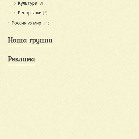
Культура
(3)
Репортажи
(2)
Россия vs мир
(11)
Наша группа
Реклама