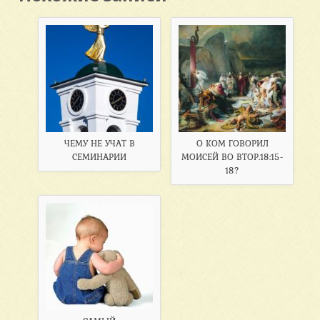
ЧЕМУ НЕ УЧАТ В
О КОМ ГОВОРИЛ
СЕМИНАРИИ
МОИСЕЙ ВО ВТОР.18:15-
18?