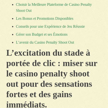
Choisir la Meilleure Plateforme de Casino Penalty
Shoot Out
Les Bonus et Promotions Disponibles
Conseils pour une Expérience de Jeu Réussie
Gérer son Budget et ses Émotions
L’avenir du Casino Penalty Shoot Out
L’excitation du stade à
portée de clic : miser sur
le casino penalty shoot
out pour des sensations
fortes et des gains
immédiats.