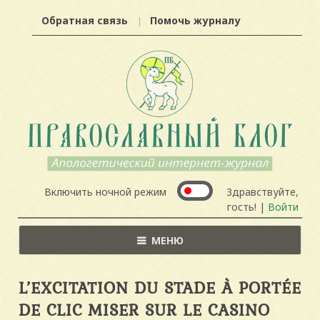
Обратная связь
Помочь журналу
Включить ночной режим
Здравствуйте,
гость! |
Войти
МЕНЮ
L’EXCITATION DU STADE À PORTÉE
DE CLIC MISER SUR LE CASINO