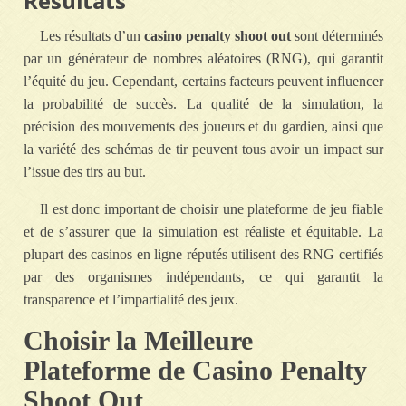
Résultats
Les résultats d’un
casino penalty shoot out
sont déterminés
par un générateur de nombres aléatoires (RNG), qui garantit
l’équité du jeu. Cependant, certains facteurs peuvent influencer
la probabilité de succès. La qualité de la simulation, la
précision des mouvements des joueurs et du gardien, ainsi que
la variété des schémas de tir peuvent tous avoir un impact sur
l’issue des tirs au but.
Il est donc important de choisir une plateforme de jeu fiable
et de s’assurer que la simulation est réaliste et équitable. La
plupart des casinos en ligne réputés utilisent des RNG certifiés
par des organismes indépendants, ce qui garantit la
transparence et l’impartialité des jeux.
Choisir la Meilleure
Plateforme de Casino Penalty
Shoot Out