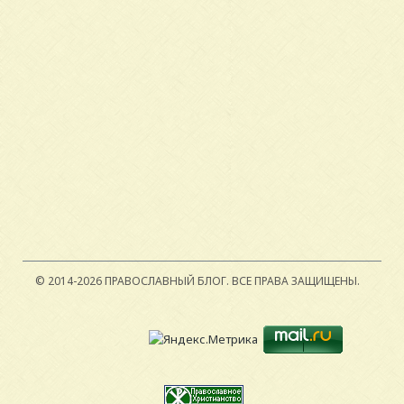
© 2014-2026 ПРАВОСЛАВНЫЙ БЛОГ.
ВСЕ ПРАВА ЗАЩИЩЕНЫ.