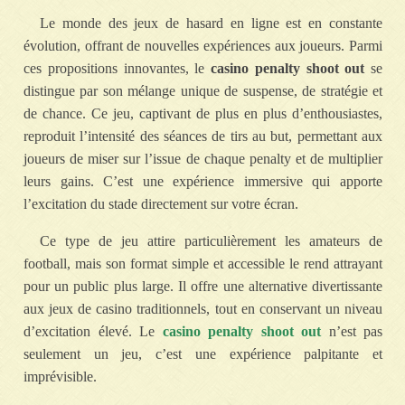
Le monde des jeux de hasard en ligne est en constante
évolution, offrant de nouvelles expériences aux joueurs. Parmi
ces propositions innovantes, le
casino penalty shoot out
se
distingue par son mélange unique de suspense, de stratégie et
de chance. Ce jeu, captivant de plus en plus d’enthousiastes,
reproduit l’intensité des séances de tirs au but, permettant aux
joueurs de miser sur l’issue de chaque penalty et de multiplier
leurs gains. C’est une expérience immersive qui apporte
l’excitation du stade directement sur votre écran.
Ce type de jeu attire particulièrement les amateurs de
football, mais son format simple et accessible le rend attrayant
pour un public plus large. Il offre une alternative divertissante
aux jeux de casino traditionnels, tout en conservant un niveau
d’excitation élevé. Le
casino penalty shoot out
n’est pas
seulement un jeu, c’est une expérience palpitante et
imprévisible.