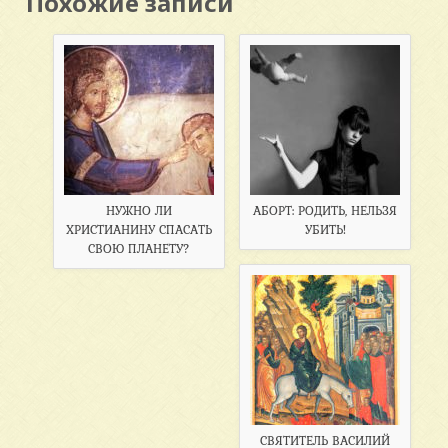
Похожие записи
НУЖНО ЛИ
АБОРТ: РОДИТЬ, НЕЛЬЗЯ
ХРИСТИАНИНУ СПАСАТЬ
УБИТЬ!
СВОЮ ПЛАНЕТУ?
СВЯТИТЕЛЬ ВАСИЛИЙ