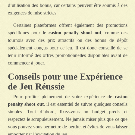
d’utilisation des bonus, car certains peuvent être soumis à des
exigences de mise strictes.
Certaines plateformes offrent également des promotions
spécifiques pour le
casino penalty shoot out
, comme des
tournois avec des prix attractifs ou des bonus de dépôt
spécialement conçus pour ce jeu. Il est donc conseillé de se
tenir informé des offres promotionnelles disponibles avant de
commencer à jouer.
Conseils pour une Expérience
de Jeu Réussie
Pour profiter pleinement de votre expérience de
casino
penalty shoot out
, il est essentiel de suivre quelques conseils
simples. Tout d’abord, fixez-vous un budget précis et
respectez-le scrupuleusement. Ne jamais miser plus que ce que
vous pouvez vous permettre de perdre, et évitez de vous laisser
emporter par l’excitation du jeu.