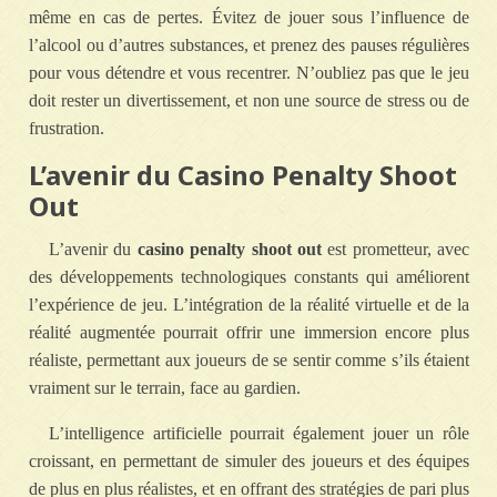
même en cas de pertes. Évitez de jouer sous l’influence de
l’alcool ou d’autres substances, et prenez des pauses régulières
pour vous détendre et vous recentrer. N’oubliez pas que le jeu
doit rester un divertissement, et non une source de stress ou de
frustration.
L’avenir du Casino Penalty Shoot
Out
L’avenir du
casino penalty shoot out
est prometteur, avec
des développements technologiques constants qui améliorent
l’expérience de jeu. L’intégration de la réalité virtuelle et de la
réalité augmentée pourrait offrir une immersion encore plus
réaliste, permettant aux joueurs de se sentir comme s’ils étaient
vraiment sur le terrain, face au gardien.
L’intelligence artificielle pourrait également jouer un rôle
croissant, en permettant de simuler des joueurs et des équipes
de plus en plus réalistes, et en offrant des stratégies de pari plus