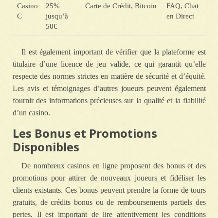
Casino
25%
Carte de Crédit, Bitcoin
FAQ, Chat
C
jusqu’à
en Direct
50€
Il est également important de vérifier que la plateforme est
titulaire d’une licence de jeu valide, ce qui garantit qu’elle
respecte des normes strictes en matière de sécurité et d’équité.
Les avis et témoignages d’autres joueurs peuvent également
fournir des informations précieuses sur la qualité et la fiabilité
d’un casino.
Les Bonus et Promotions
Disponibles
De nombreux casinos en ligne proposent des bonus et des
promotions pour attirer de nouveaux joueurs et fidéliser les
clients existants. Ces bonus peuvent prendre la forme de tours
gratuits, de crédits bonus ou de remboursements partiels des
pertes. Il est important de lire attentivement les conditions