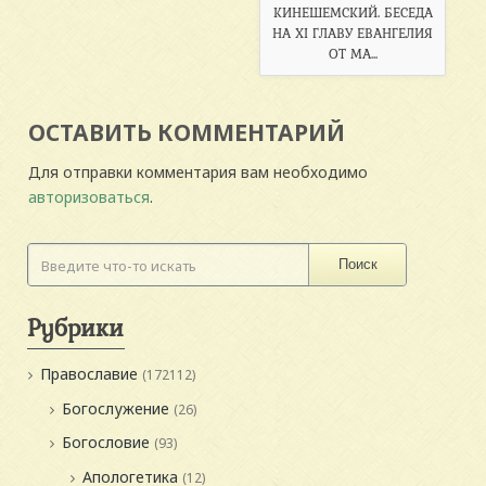
КИНЕШЕМСКИЙ. БЕСЕДА
НА XI ГЛАВУ ЕВАНГЕЛИЯ
ОТ МА...
ОСТАВИТЬ КОММЕНТАРИЙ
Для отправки комментария вам необходимо
авторизоваться
.
Поиск
Рубрики
Православие
(172112)
Богослужение
(26)
Богословие
(93)
Апологетика
(12)