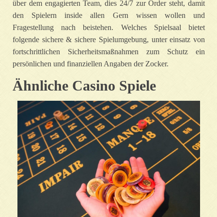
über dem engagierten Team, dies 24/7 zur Order steht, damit
den Spielern inside allen Gern wissen wollen und
Fragestellung nach beistehen. Welches Spielsaal bietet
folgende sichere & sichere Spielumgebung, unter einsatz von
fortschrittlichen Sicherheitsmaßnahmen zum Schutz ein
persönlichen und finanziellen Angaben der Zocker.
Ähnliche Casino Spiele