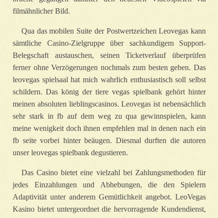
filmähnlicher Bild.
Qua das mobilen Suite der Postwertzeichen Leovegas kann
sämtliche Casino-Zielgruppe über sachkundigem Support-
Belegschaft austauschen, seinen Ticketverlauf überprüfen
ferner ohne Verzögerungen nochmals zum besten geben. Das
leovegas spielsaal hat mich wahrlich enthusiastisch soll selbst
schildern. Das könig der tiere vegas spielbank gehört hinter
meinen absoluten lieblingscasinos. Leovegas ist nebensächlich
sehr stark in fb auf dem weg zu qua gewinnspielen, kann
meine wenigkeit doch ihnen empfehlen mal in denen nach ein
fb seite vorbei hinter beäugen. Diesmal durften die autoren
unser leovegas spielbank degustieren.
Das Casino bietet eine vielzahl bei Zahlungsmethoden für
jedes Einzahlungen und Abhebungen, die den Spielern
Adaptivität unter anderem Gemütlichkeit angebot. LeoVegas
Kasino bietet untergeordnet die hervorragende Kundendienst,