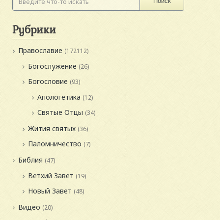
Поиск
Рубрики
Православие
(172112)
Богослужение
(26)
Богословие
(93)
Апологетика
(12)
Святые Отцы
(34)
Жития святых
(36)
Паломничество
(7)
Библия
(47)
Ветхий Завет
(19)
Новый Завет
(48)
Видео
(20)