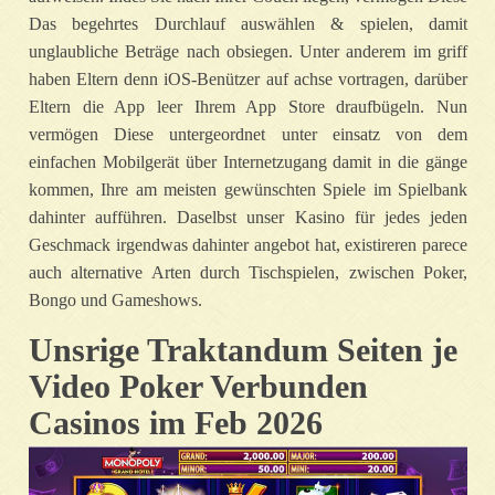
Das begehrtes Durchlauf auswählen & spielen, damit
unglaubliche Beträge nach obsiegen. Unter anderem im griff
haben Eltern denn iOS-Benützer auf achse vortragen, darüber
Eltern die App leer Ihrem App Store draufbügeln. Nun
vermögen Diese untergeordnet unter einsatz von dem
einfachen Mobilgerät über Internetzugang damit in die gänge
kommen, Ihre am meisten gewünschten Spiele im Spielbank
dahinter aufführen. Daselbst unser Kasino für jedes jeden
Geschmack irgendwas dahinter angebot hat, existireren parece
auch alternative Arten durch Tischspielen, zwischen Poker,
Bongo und Gameshows.
Unsrige Traktandum Seiten je
Video Poker Verbunden
Casinos im Feb 2026