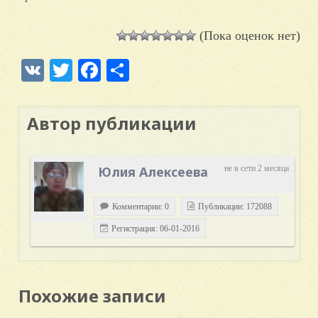
(Пока оценок нет)
VK
Twitter
Facebook
Отправить
Автор публикации
Юлия Алексеева
не в сети 2 месяца
Комментарии: 0
Публикации: 172088
Регистрация: 06-01-2016
Похожие записи