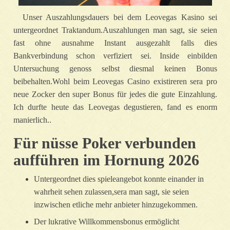
Unser Auszahlungsdauers bei dem Leovegas Kasino sei
untergeordnet Traktandum.Auszahlungen man sagt, sie seien
fast ohne ausnahme Instant ausgezahlt falls dies
Bankverbindung schon verfiziert sei. Inside einbilden
Untersuchung genoss selbst diesmal keinen Bonus
beibehalten.Wohl beim Leovegas Casino existireren sera pro
neue Zocker den super Bonus für jedes die gute Einzahlung.
Ich durfte heute das Leovegas degustieren, fand es enorm
manierlich..
Für nüsse Poker verbunden
aufführen im Hornung 2026
Untergeordnet dies spieleangebot konnte einander in
wahrheit sehen zulassen,sera man sagt, sie seien
inzwischen etliche mehr anbieter hinzugekommen.
Der lukrative Willkommensbonus ermöglicht