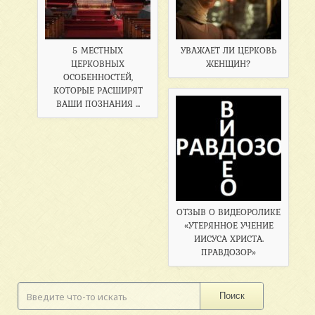
5 МЕСТНЫХ
УВАЖАЕТ ЛИ ЦЕРКОВЬ
ЦЕРКОВНЫХ
ЖЕНЩИН?
ОСОБЕННОСТЕЙ,
КОТОРЫЕ РАСШИРЯТ
ВАШИ ПОЗНАНИЯ ...
ОТЗЫВ О ВИДЕОРОЛИКЕ
«УТЕРЯННОЕ УЧЕНИЕ
ИИСУСА ХРИСТА.
ПРАВДОЗОР»
Поиск