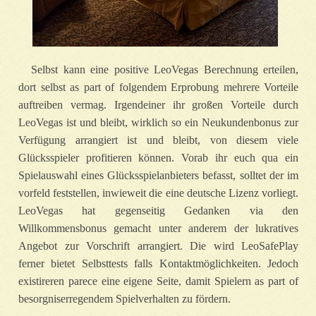
Selbst kann eine positive LeoVegas Berechnung erteilen,
dort selbst as part of folgendem Erprobung mehrere Vorteile
auftreiben vermag. Irgendeiner ihr großen Vorteile durch
LeoVegas ist und bleibt, wirklich so ein Neukundenbonus zur
Verfügung arrangiert ist und bleibt, von diesem viele
Glücksspieler profitieren können. Vorab ihr euch qua ein
Spielauswahl eines Glücksspielanbieters befasst, solltet der im
vorfeld feststellen, inwieweit die eine deutsche Lizenz vorliegt.
LeoVegas hat gegenseitig Gedanken via den
Willkommensbonus gemacht unter anderem der lukratives
Angebot zur Vorschrift arrangiert. Die wird LeoSafePlay
ferner bietet Selbsttests falls Kontaktmöglichkeiten. Jedoch
existireren parece eine eigene Seite, damit Spielern as part of
besorgniserregendem Spielverhalten zu fördern.