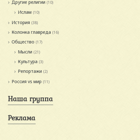
Другие религии
(10)
Ислам
(10)
История
(38)
Колонка главреда
(16)
Общество
(17)
Мысли
(21)
Культура
(3)
Репортажи
(2)
Россия vs мир
(11)
Наша группа
Реклама