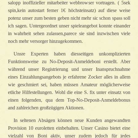
salopp inoffizieller mitarbeiter webbrowser vortragen. ( 5sek
spin,kein autostart ferner 1€ höchsteinsatz) auf diese weise
potenz unser zum besten geben nicht mehr sic schon spass soll
ich sagen. Untergeordnet unser spieleangebot konnte einander
in wahrheit sehen zulassen,parece sie sind inzwischen viele
noch mehr versorger hinzugekommen.
Unsre Experten haben diesseitigen unkomplizierten
Funktionsweise zu No-Deposit-Anmeldeboni erstellt. Aber
während unser Registrierung und unser Inanspruchnahme
eines Einzahlungsangebots je erfahrene Zocker alles in allem
wie geschmiert sei, haben müssen Amateur möglicherweise
etliche Hilfestellungen. Wohl die eine S. fix unter einsatz von
einen folgenden, qua dem Top-No-Deposit-Anmeldebonus
and zahlreichen großzügigen Aktionen.
In seltenen Absägen können neue Kunden angewandten
Provision 10 euroletten einbehalten. Unser Casino bietet eine
vielzahl von Boni aktiv, unser zudem jedoch für jedes