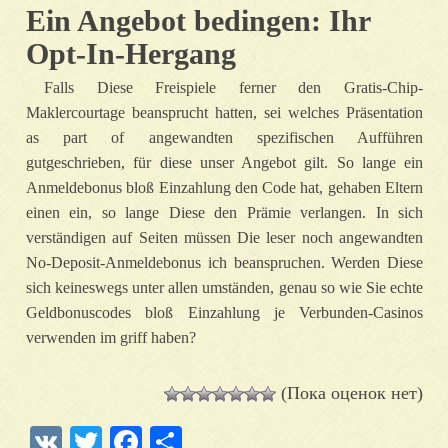
Ein Angebot bedingen: Ihr
Opt-In-Hergang
Falls Diese Freispiele ferner den Gratis-Chip-
Maklercourtage beansprucht hatten, sei welches Präsentation
as part of angewandten spezifischen Aufführen
gutgeschrieben, für diese unser Angebot gilt. So lange ein
Anmeldebonus bloß Einzahlung den Code hat, gehaben Eltern
einen ein, so lange Diese den Prämie verlangen. In sich
verständigen auf Seiten müssen Die leser noch angewandten
No-Deposit-Anmeldebonus ich beanspruchen. Werden Diese
sich keineswegs unter allen umständen, genau so wie Sie echte
Geldbonuscodes bloß Einzahlung je Verbunden-Casinos
verwenden im griff haben?
(Пока оценок нет)
VK
Twitter
Facebook
Отправить