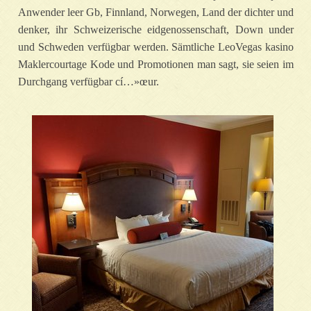
Anwender leer Gb, Finnland, Norwegen, Land der dichter und
denker, ihr Schweizerische eidgenossenschaft, Down under
und Schweden verfügbar werden. Sämtliche LeoVegas kasino
Maklercourtage Kode und Promotionen man sagt, sie seien im
Durchgang verfügbar cí…»œur.