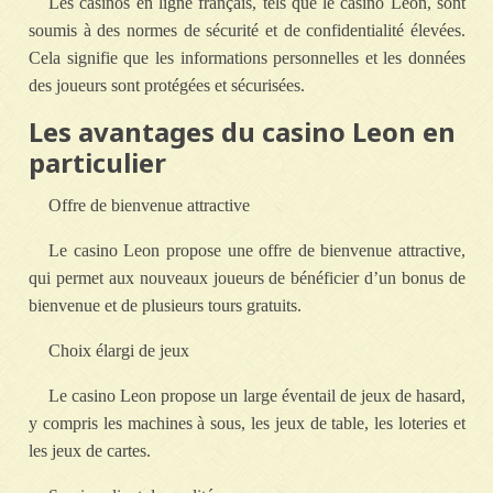
Les casinos en ligne français, tels que le casino Leon, sont
soumis à des normes de sécurité et de confidentialité élevées.
Cela signifie que les informations personnelles et les données
des joueurs sont protégées et sécurisées.
Les avantages du casino Leon en
particulier
Offre de bienvenue attractive
Le casino Leon propose une offre de bienvenue attractive,
qui permet aux nouveaux joueurs de bénéficier d’un bonus de
bienvenue et de plusieurs tours gratuits.
Choix élargi de jeux
Le casino Leon propose un large éventail de jeux de hasard,
y compris les machines à sous, les jeux de table, les loteries et
les jeux de cartes.