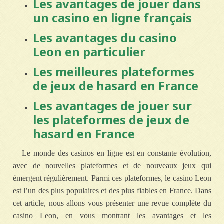
Les avantages de jouer dans
un casino en ligne français
Les avantages du casino
Leon en particulier
Les meilleures plateformes
de jeux de hasard en France
Les avantages de jouer sur
les plateformes de jeux de
hasard en France
Le monde des casinos en ligne est en constante évolution,
avec de nouvelles plateformes et de nouveaux jeux qui
émergent régulièrement. Parmi ces plateformes, le casino Leon
est l’un des plus populaires et des plus fiables en France. Dans
cet article, nous allons vous présenter une revue complète du
casino Leon, en vous montrant les avantages et les