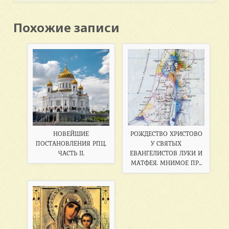
Похожие записи
НОВЕЙШИЕ
РОЖДЕСТВО ХРИСТОВО
ПОСТАНОВЛЕНИЯ РПЦ.
У СВЯТЫХ
ЧАСТЬ II.
ЕВАНГЕЛИСТОВ ЛУКИ И
МАТФЕЯ. МНИМОЕ ПР...