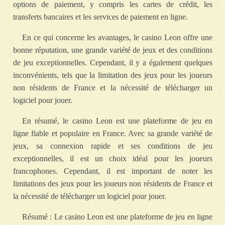
options de paiement, y compris les cartes de crédit, les
transferts bancaires et les services de paiement en ligne.
En ce qui concerne les avantages, le casino Leon offre une
bonne réputation, une grande variété de jeux et des conditions
de jeu exceptionnelles. Cependant, il y a également quelques
inconvénients, tels que la limitation des jeux pour les joueurs
non résidents de France et la nécessité de télécharger un
logiciel pour jouer.
En résumé, le casino Leon est une plateforme de jeu en
ligne fiable et populaire en France. Avec sa grande variété de
jeux, sa connexion rapide et ses conditions de jeu
exceptionnelles, il est un choix idéal pour les joueurs
francophones. Cependant, il est important de noter les
limitations des jeux pour les joueurs non résidents de France et
la nécessité de télécharger un logiciel pour jouer.
Résumé : Le casino Leon est une plateforme de jeu en ligne