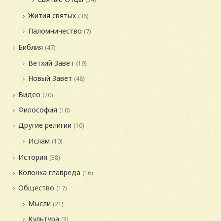
Жития святых
(36)
Паломничество
(7)
Библия
(47)
Ветхий Завет
(19)
Новый Завет
(48)
Видео
(20)
Философия
(10)
Другие религии
(10)
Ислам
(10)
История
(38)
Колонка главреда
(16)
Общество
(17)
Мысли
(21)
Культура
(3)