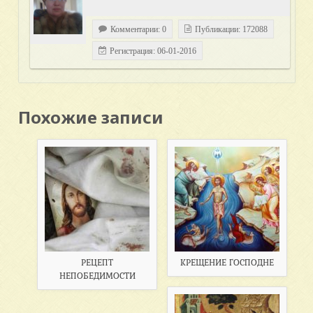
Комментарии: 0
Публикации: 172088
Регистрация: 06-01-2016
Похожие записи
РЕЦЕПТ
КРЕЩЕНИЕ ГОСПОДНЕ
НЕПОБЕДИМОСТИ