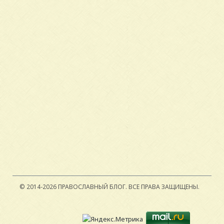
© 2014-2026 ПРАВОСЛАВНЫЙ БЛОГ.
ВСЕ ПРАВА ЗАЩИЩЕНЫ.