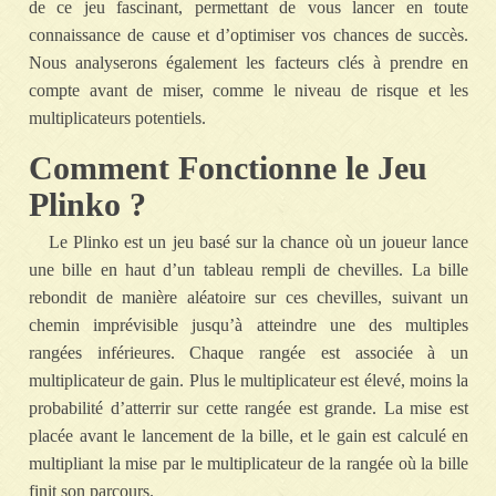
de ce jeu fascinant, permettant de vous lancer en toute
connaissance de cause et d’optimiser vos chances de succès.
Nous analyserons également les facteurs clés à prendre en
compte avant de miser, comme le niveau de risque et les
multiplicateurs potentiels.
Comment Fonctionne le Jeu
Plinko ?
Le Plinko est un jeu basé sur la chance où un joueur lance
une bille en haut d’un tableau rempli de chevilles. La bille
rebondit de manière aléatoire sur ces chevilles, suivant un
chemin imprévisible jusqu’à atteindre une des multiples
rangées inférieures. Chaque rangée est associée à un
multiplicateur de gain. Plus le multiplicateur est élevé, moins la
probabilité d’atterrir sur cette rangée est grande. La mise est
placée avant le lancement de la bille, et le gain est calculé en
multipliant la mise par le multiplicateur de la rangée où la bille
finit son parcours.