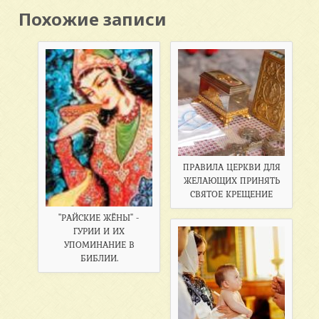
Похожие записи
ПРАВИЛА ЦЕРКВИ ДЛЯ
ЖЕЛАЮЩИХ ПРИНЯТЬ
СВЯТОЕ КРЕЩЕНИЕ
"РАЙСКИЕ ЖЁНЫ" -
ГУРИИ И ИХ
УПОМИНАНИЕ В
БИБЛИИ.