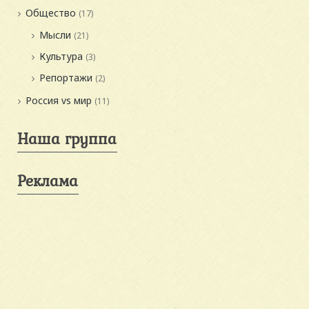
Общество
(17)
Мысли
(21)
Культура
(3)
Репортажи
(2)
Россия vs мир
(11)
Наша группа
Реклама