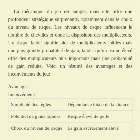
La mécanique du jeu est simple, mais elle offre une
profondeur stratégique surprenante, notamment dans le choix
du niveau de risque. Les niveaux de risque influencent le
nombre de chevilles et donc la disposition des multiplicateurs.
Un risque faible signifie plus de multiplicateurs faibles mais
une plus grande probabilité de gain, tandis qu’un risque élevé
offre des multiplicateurs plus importants mais une probabilité
de gain réduite. Voici un résumé des avantages et des
inconvénients du jeu:
Avantages
Inconvénients
Simplicité des règles
Dépendance totale de la chance
Potentiel de gains rapides
Risque élevé de perte
Choix du niveau de risque
Le gain est rarement élevé