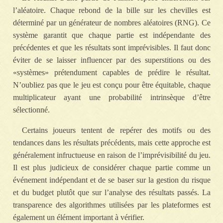
l’aléatoire. Chaque rebond de la bille sur les chevilles est
déterminé par un générateur de nombres aléatoires (RNG). Ce
système garantit que chaque partie est indépendante des
précédentes et que les résultats sont imprévisibles. Il faut donc
éviter de se laisser influencer par des superstitions ou des
«systèmes» prétendument capables de prédire le résultat.
N’oubliez pas que le jeu est conçu pour être équitable, chaque
multiplicateur ayant une probabilité intrinsèque d’être
sélectionné.
Certains joueurs tentent de repérer des motifs ou des
tendances dans les résultats précédents, mais cette approche est
généralement infructueuse en raison de l’imprévisibilité du jeu.
Il est plus judicieux de considérer chaque partie comme un
événement indépendant et de se baser sur la gestion du risque
et du budget plutôt que sur l’analyse des résultats passés. La
transparence des algorithmes utilisées par les plateformes est
également un élément important à vérifier.