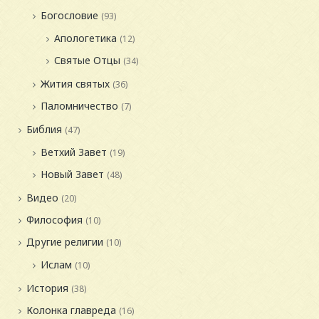
Богословие
(93)
Апологетика
(12)
Святые Отцы
(34)
Жития святых
(36)
Паломничество
(7)
Библия
(47)
Ветхий Завет
(19)
Новый Завет
(48)
Видео
(20)
Философия
(10)
Другие религии
(10)
Ислам
(10)
История
(38)
Колонка главреда
(16)