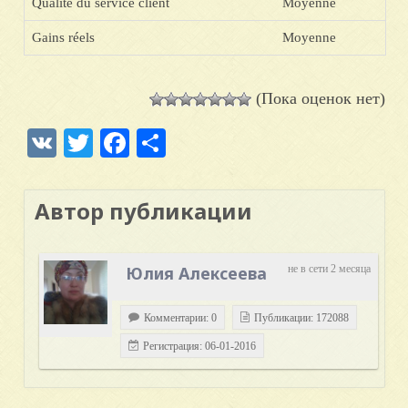
Qualité du service client
Moyenne
Gains réels
Moyenne
(Пока оценок нет)
VK
Twitter
Facebook
Отправить
Автор публикации
Юлия Алексеева
не в сети 2 месяца
Комментарии: 0
Публикации: 172088
Регистрация: 06-01-2016