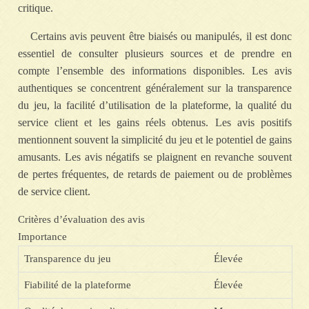
critique.
Certains avis peuvent être biaisés ou manipulés, il est donc
essentiel de consulter plusieurs sources et de prendre en
compte l’ensemble des informations disponibles. Les avis
authentiques se concentrent généralement sur la transparence
du jeu, la facilité d’utilisation de la plateforme, la qualité du
service client et les gains réels obtenus. Les avis positifs
mentionnent souvent la simplicité du jeu et le potentiel de gains
amusants. Les avis négatifs se plaignent en revanche souvent
de pertes fréquentes, de retards de paiement ou de problèmes
de service client.
Critères d’évaluation des avis
Importance
Transparence du jeu
Élevée
Fiabilité de la plateforme
Élevée