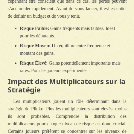
cependant être conscient que dans ce cas, les pertes peuvent
s’accumuler rapidement. Avant de vous lancer, il est essentiel
de définir un budget et de vous y tenir.
Risque Faible:
Gains fréquents mais faibles. Idéal
pour les débutants.
Risque Moyen:
Un équilibre entre fréquence et
montant des gains.
Risque Élevé:
Gains potentiellement importants mais
rares. Pour les joueurs expérimentés.
Impact des Multiplicateurs sur la
Stratégie
Les multiplicateurs jouent un rôle déterminant dans la
stratégie de Plinko. Plus les multiplicateurs sont élevés, moins
ils sont probables. Comprendre la distribution des
multiplicateurs pour chaque niveau de risque est donc crucial.
Certains joueurs préfèrent se concentrer sur les niveaux de