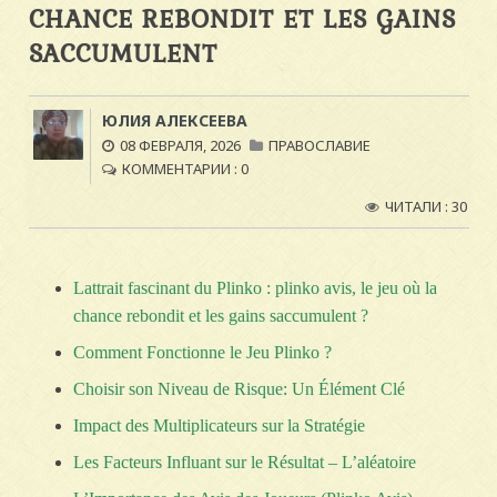
CHANCE REBONDIT ET LES GAINS
SACCUMULENT
ЮЛИЯ АЛЕКСЕЕВА
08 ФЕВРАЛЯ, 2026
ПРАВОСЛАВИЕ
КОММЕНТАРИИ : 0
ЧИТАЛИ : 30
Lattrait fascinant du Plinko : plinko avis, le jeu où la
chance rebondit et les gains saccumulent ?
Comment Fonctionne le Jeu Plinko ?
Choisir son Niveau de Risque: Un Élément Clé
Impact des Multiplicateurs sur la Stratégie
Les Facteurs Influant sur le Résultat – L’aléatoire