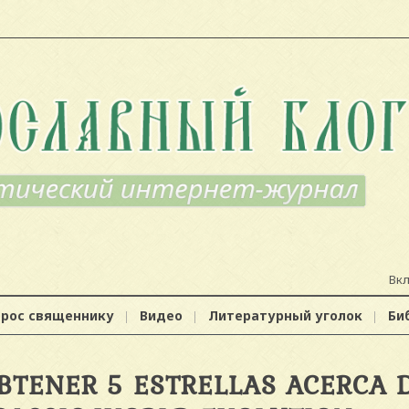
Вк
прос священнику
Видео
Литературный уголок
Би
TENER 5 ESTRELLAS ACERCA 