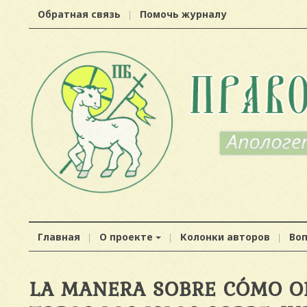
Обратная связь
Помочь журналу
Главная
О проекте
Колонки авторов
Во
LA MANERA SOBRE CÓMO OB