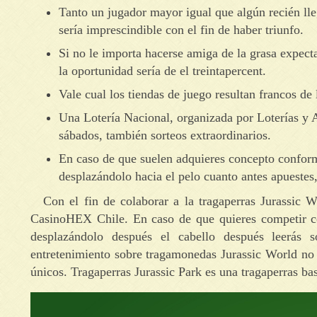
Tanto un jugador mayor igual que algún recién lle
serí­a imprescindible con el fin de haber triunfo.
Si no le importa hacerse amiga de la grasa expect
la oportunidad serí­a de el treintapercent.
Vale cual los tiendas de juego resultan francos de 
Una Lotería Nacional, organizada por Loterías y A
sábados, también sorteos extraordinarios.
En caso de que suelen adquieres concepto conforme
desplazándolo hacia el pelo cuanto antes apuestes
Con el fin de colaborar a la tragaperras Jurassic
CasinoHEX Chile. En caso de que quieres competir con
desplazándolo después el cabello después leerás 
entretenimiento sobre tragamonedas Jurassic World no 
únicos. Tragaperras Jurassic Park es una tragaperras b