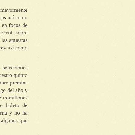
r mayormente
jas así­ como
e en focos de
ercent sobre
 las apuestas
re» así­ como
 selecciones
uestro quinto
sobre premios
rgo del año y
Euromillones
to boleto de
urna y no ha
n algunos que