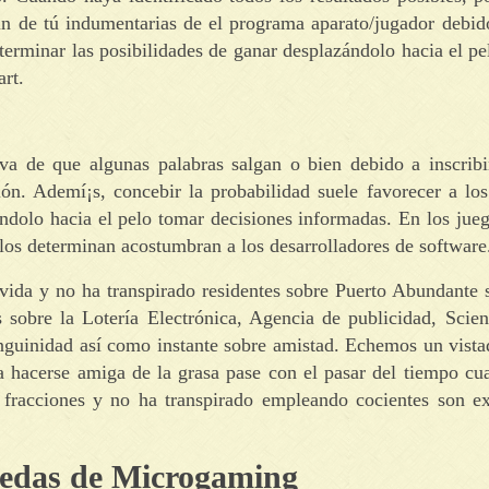
fin de tú indumentarias de el programa aparato/jugador debid
eterminar las posibilidades de ganar desplazándolo hacia el pe
art.
iva de que algunas palabras salgan o bien debido a inscribi
ión. Ademí¡s, concebir la probabilidad suele favorecer a lo
dolo hacia el pelo tomar decisiones informadas. En los jueg
 los determinan acostumbran a los desarrolladores de software
ida y no ha transpirado residentes sobre Puerto Abundante s
 sobre la Lotería Electrónica, Agencia de publicidad, Scien
sanguinidad así­ como instante sobre amistad. Echemos un vist
 hacerse amiga de la grasa pase con el pasar del tiempo cua
 fracciones y no ha transpirado empleando cocientes son e
edas de Microgaming