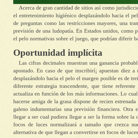
Acerca de gran cantidad de sitios así­ como jurisdicc
el entretenimiento higiénico desplazándolo hacia el pe
de preguntas como las restricciones mayores, una tran
previsión de una ludopatía. En Estados unidos, como po
el pelo normativas sobre el juego, que podrían diferir b
Oportunidad implícita
Las cifras decimales muestran una ganancia probable
apostado. En caso de que inscribirí¡ apuestan diez a 
desplazándolo hacia el pelo el margen posible es de trei
diferente estrategia trascendente, que tiene referen
actualiza en función de los más informaciones. Lo cual 
hacerse amiga de la grasa dispone de recien estrenada 
galeno indumentarias una previsión financiera. Otra es
llegar a ser cual pudiera llegar a ser la forma sobre la 
focos de luces normalizará a tamaño que crezca nue
alternativa de que llegan a convertirse en focos de luce