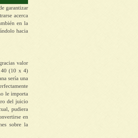
de garantizar
trarse acerca
también en la
zándolo hacia
gracias valor
e 40 (10 x 4)
na serí­a una
erfectamente
no le importa
ro del juicio
cual, pudiera
onvertirse en
nes sobre la