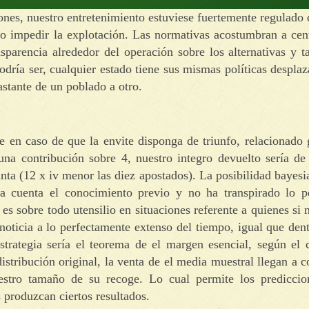
iones, nuestro entretenimiento estuviese fuertemente regulado 
lo impedir la explotación. Las normativas acostumbran a cen
sparencia alrededor del operación sobre los alternativas y 
drí­a ser, cualquier estado tiene sus mismas políticas despla
astante de un poblado a otro.
 en caso de que la envite disponga de triunfo, relacionado 
una contribución sobre 4, nuestro integro devuelto serí­a d
nta (12 x iv menor las diez apostados). La posibilidad bayesia
te a cuenta el conocimiento previo y no ha transpirado lo p
es sobre todo utensilio en situaciones referente a quienes si 
noticia a lo perfectamente extenso del tiempo, igual que dent
trategia serí­a el teorema de el margen esencial, según el 
distribución original, la venta de el media muestral llegan a c
stro tamaño de su recoge. Lo cual permite los prediccio
s produzcan ciertos resultados.