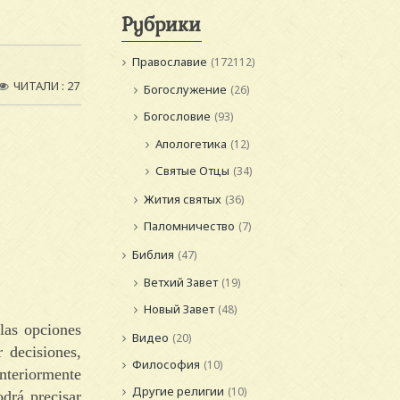
Рубрики
Православие
(172112)
ЧИТАЛИ : 27
Богослужение
(26)
Богословие
(93)
Апологетика
(12)
Святые Отцы
(34)
Жития святых
(36)
Паломничество
(7)
Библия
(47)
Ветхий Завет
(19)
Новый Завет
(48)
las opciones
Видео
(20)
 decisiones,
Философия
(10)
nteriormente
Другие религии
(10)
odrá precisar