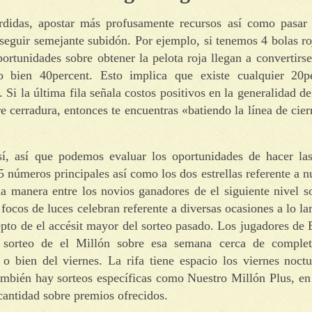
érdidas, apostar más profusamente recursos así­ como pasa
eguir semejante subidón. Por ejemplo, si tenemos 4 bolas ro
portunidades sobre obtener la pelota roja llegan a convertirs
 o bien 40percent. Esto implica que existe cualquier 20p
 Si la última fila señala costos positivos en la generalidad de
 cerradura, entonces te encuentras «batiendo la línea de cier
sí, así que podemos evaluar los oportunidades de hacer las
 números principales así­ como los dos estrellas referente a n
sma manera entre los novios ganadores de el siguiente nivel 
focos de luces celebran referente a diversas ocasiones a lo la
to de el accésit mayor del sorteo pasado. Los jugadores de 
l sorteo de el Millón sobre esa semana cerca de comple
 o bien del viernes. La rifa tiene espacio los viernes noct
También hay sorteos específicas como Nuestro Millón Plus, e
cantidad sobre premios ofrecidos.