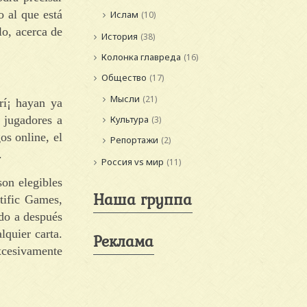
o al que está
Ислам
(10)
lo, acerca de
История
(38)
Колонка главреда
(16)
Общество
(17)
Мысли
(21)
rí¡ hayan ya
s jugadores a
Культура
(3)
os online, el
Репортажи
(2)
.
Россия vs мир
(11)
on elegibles
Наша группа
tific Games,
ado a después
lquier carta.
Реклама
xcesivamente