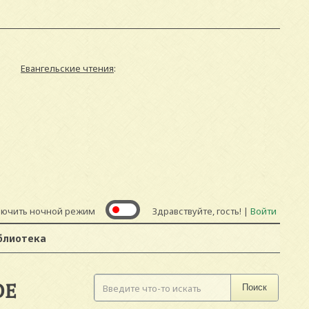
Евангельские чтения
:
лючить ночной режим
Здравствуйте, гость! |
Войти
блиотека
DE
Поиск