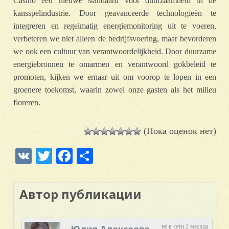
Casino een nieuwe standaard voor duurzaamheid in de
kansspelindustrie. Door geavanceerde technologieën te
integreren en regelmatig energiemonitoring uit te voeren,
verbeteren we niet alleen de bedrijfsvoering, maar bevorderen
we ook een cultuur van verantwoordelijkheid. Door duurzame
energiebronnen te omarmen en verantwoord gokbeleid te
promoten, kijken we ernaar uit om voorop te lopen in een
groenere toekomst, waarin zowel onze gasten als het milieu
floreren.
(Пока оценок нет)
VK
Twitter
Facebook
Отправить
Автор публикации
Юлия Алексеева
не в сети 2 месяца