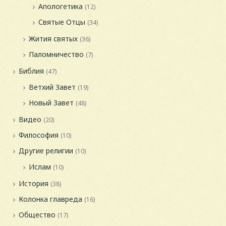
Апологетика
(12)
Святые Отцы
(34)
Жития святых
(36)
Паломничество
(7)
Библия
(47)
Ветхий Завет
(19)
Новый Завет
(48)
Видео
(20)
Философия
(10)
Другие религии
(10)
Ислам
(10)
История
(38)
Колонка главреда
(16)
Общество
(17)