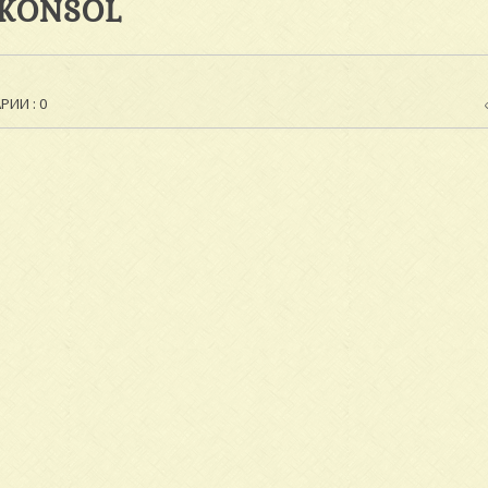
 KONSOL
ИИ : 0