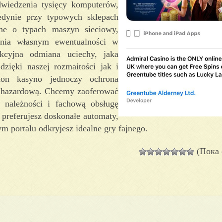
dwiedzenia tysięcy komputerów,
edynie przy typowych sklepach
ane o typach maszyn sieciowy,
zenia własnym ewentualności w
kcyjna odmiana uciechy, jaka
dzięki naszej rozmaitości jak i
on kasyno jednoczy ochrona
ą hazardową. Chcemy zaoferować
 należności i fachową obsługę
 preferujesz doskonałe automaty,
 portalu odkryjesz idealne gry fajnego.
(Пока 