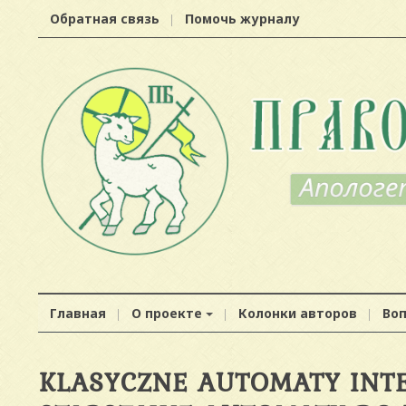
Обратная связь
Помочь журналу
Главная
О проекте
Колонки авторов
Во
KLASYCZNE AUTOMATY INT