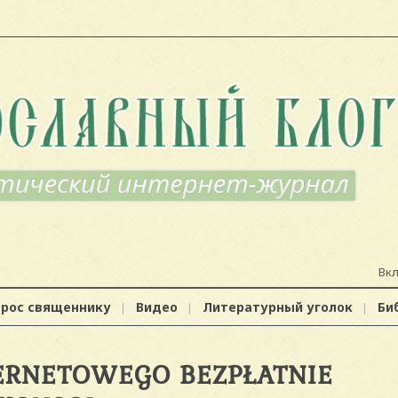
Вк
прос священнику
Видео
Литературный уголок
Би
ERNETOWEGO BEZPŁATNIE