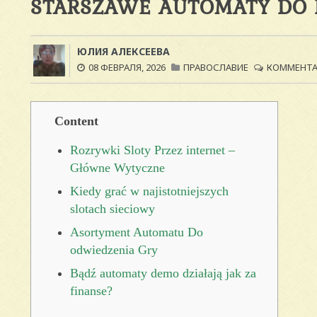
STARSZAWE AUTOMATY DO
ЮЛИЯ АЛЕКСЕЕВА
08 ФЕВРАЛЯ, 2026
ПРАВОСЛАВИЕ
КОММЕНТАР
Content
Rozrywki Sloty Przez internet –
Główne Wytyczne
Kiedy grać w najistotniejszych
slotach sieciowy
Asortyment Automatu Do
odwiedzenia Gry
Bądź automaty demo działają jak za
finanse?