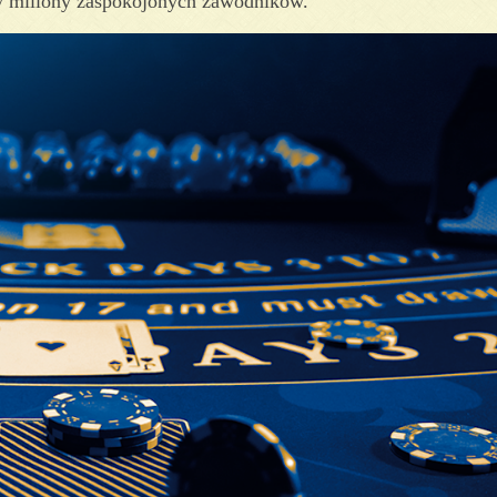
ry miliony zaspokojonych zawodników.