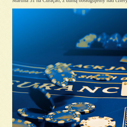
Martina 31 na Curaçao, z dumą obsługujemy nad czte