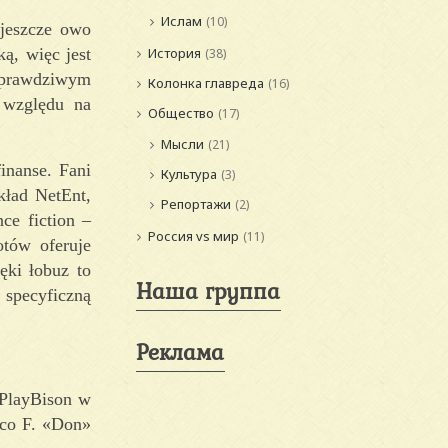
Ислам
(10)
 jeszcze owo
ą, więc jest
История
(38)
o prawdziwym
Колонка главреда
(16)
 względu na
Общество
(17)
Мысли
(21)
inanse. Fani
Культура
(3)
kład NetEnt,
Репортажи
(2)
ce fiction –
Россия vs мир
(11)
tów oferuje
ęki łobuz to
Наша группа
 specyficzną
Реклама
 PlayBison w
ico F. «Don»