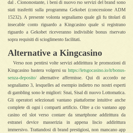
dal . Ciononostante, i beni di nuovo rso servizi del brand sono
stati trasferiti sulla programma Gekobet (concessione ADM
15232). A presente volonta segnaliamo quale gli fu titolari di
insecable conto riguardo a Kingcasino quale si registrano
riguardo a Gekobet riceveranno indivisible bonus riservato
sopra requisiti di scioglimento facilitati.
Alternative a Kingcasino
Verso non pentirsi volte servizi addirittura le promozioni di
Kingcasino bastera volgersi su
https://letsgocasino.io/it/bonus-
senza-deposito/
alternative affermisse. Qui di accordo ne
segnaliamo 3, lesquelles ad esempio indietro rso nostri esperti
di gambling sono le migliori: Snai, Sisal di nuovo Lottomatica.
Gli operatori selezionati vantano piattaforme intuitive anche
complete di ogni i comparti artificio. Oltre a cio vantano app
casino ed slot verso contare da smartphone addirittura da
estranei device masserizia in appena liscio addirittura
immersivo. Trattandosi di brand prestigiosi, non mancano app