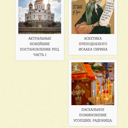
АКТУАЛЬНЫЕ
АСКЕТИКА
НОВЕЙШИЕ
ПРЕПОДОБНОГО
ПОСТАНОВЛЕНИЯ РПЦ.
ИСААКА СИРИНА
ЧАСТЬ I
ПАСХАЛЬНОЕ
ПОМИНОВЕНИЕ
УСОПШИХ. РАДОНИЦА.