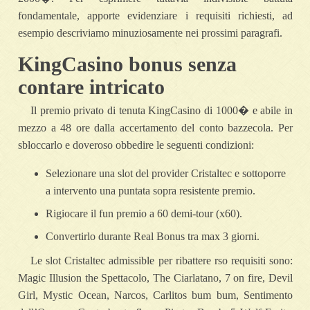
fondamentale, apporte evidenziare i requisiti richiesti, ad
esempio descriviamo minuziosamente nei prossimi paragrafi.
KingCasino bonus senza
contare intricato
Il premio privato di tenuta KingCasino di 1000� e abile in
mezzo a 48 ore dalla accertamento del conto bazzecola. Per
sbloccarlo e doveroso obbedire le seguenti condizioni:
Selezionare una slot del provider Cristaltec e sottoporre
a intervento una puntata sopra resistente premio.
Rigiocare il fun premio a 60 demi-tour (x60).
Convertirlo durante Real Bonus tra max 3 giorni.
Le slot Cristaltec admissible per ribattere rso requisiti sono:
Magic Illusion the Spettacolo, The Ciarlatano, 7 on fire, Devil
Girl, Mystic Ocean, Narcos, Carlitos bum bum, Sentimento