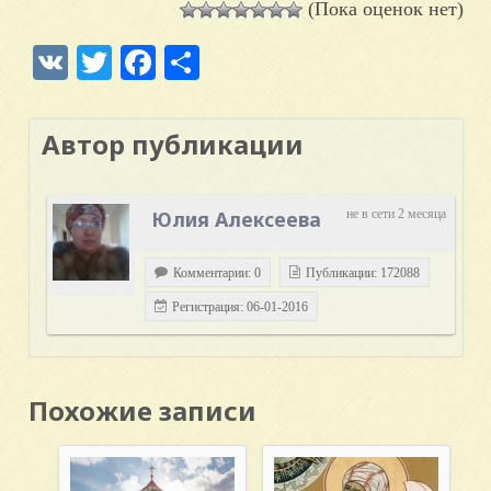
(Пока оценок нет)
VK
Twitter
Facebook
Отправить
Автор публикации
Юлия Алексеева
не в сети 2 месяца
Комментарии: 0
Публикации: 172088
Регистрация: 06-01-2016
Похожие записи