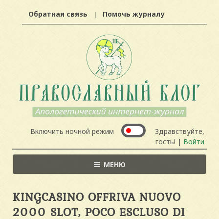
Обратная связь
Помочь журналу
Включить ночной режим
Здравствуйте,
гость! |
Войти
МЕНЮ
KINGCASINO OFFRIVA NUOVO
2000 SLOT, POCO ESCLUSO DI