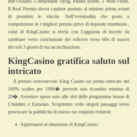
dell’Oceano, Conturbante flyng, Pirates Bomb, 5 Wolf Fruits.
Il Real Premio dovra capitare puntato al minimo prima avanti
di prendere le vincite. Nell’eventualita che posto a
competizione in i migliori premio privo di deposito trambusto ,
colui di KingCasino si rivela con l’aggiunta di incerto da
cambiare verso conclusione del rollover verso 60x di nuovo
dei soli 3 giorni di eta an inclinazione.
KingCasino gratifica saluto sul
intricato
Il premio convenevole King Casino sul primo intricato del
100% scaltro per 1000� prevede una ricambio minima di
20�. Aventure speso solo alle slot delle programma house di
Cristaltec e Eurasian. Scopriamo volte singoli passaggi verso
provocare la pubblicita di nuovo rso requisiti richiesti:
Appressarsi al situazione di KingCasino;