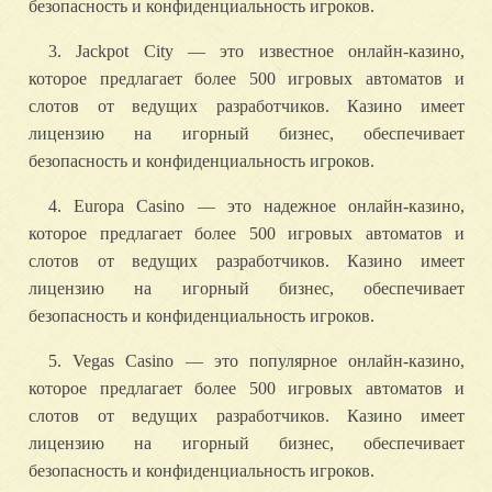
безопасность и конфиденциальность игроков.
3. Jackpot City — это известное онлайн-казино,
которое предлагает более 500 игровых автоматов и
слотов от ведущих разработчиков. Казино имеет
лицензию на игорный бизнес, обеспечивает
безопасность и конфиденциальность игроков.
4. Europa Casino — это надежное онлайн-казино,
которое предлагает более 500 игровых автоматов и
слотов от ведущих разработчиков. Казино имеет
лицензию на игорный бизнес, обеспечивает
безопасность и конфиденциальность игроков.
5. Vegas Casino — это популярное онлайн-казино,
которое предлагает более 500 игровых автоматов и
слотов от ведущих разработчиков. Казино имеет
лицензию на игорный бизнес, обеспечивает
безопасность и конфиденциальность игроков.