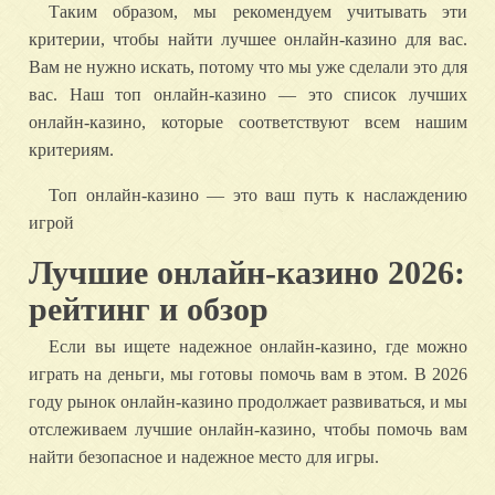
Таким образом, мы рекомендуем учитывать эти
критерии, чтобы найти лучшее онлайн-казино для вас.
Вам не нужно искать, потому что мы уже сделали это для
вас. Наш топ онлайн-казино — это список лучших
онлайн-казино, которые соответствуют всем нашим
критериям.
Топ онлайн-казино — это ваш путь к наслаждению
игрой
Лучшие онлайн-казино 2026:
рейтинг и обзор
Если вы ищете надежное онлайн-казино, где можно
играть на деньги, мы готовы помочь вам в этом. В 2026
году рынок онлайн-казино продолжает развиваться, и мы
отслеживаем лучшие онлайн-казино, чтобы помочь вам
найти безопасное и надежное место для игры.