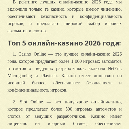
В рейтинге лучших онлайн-казино 2026 года мы
включили только те казино, которые имеют лицензию,
обеспечивают безопасность и конфиденциальность
игроков, и предлагают широкий выбор игровых
автоматов и слотов.
Топ 5 онлайн-казино 2026 года:
1. Casino Online — это лучшее онлайн-казино 2026
года, которое предлагает более 1 000 игровых автоматов
и слотов от ведущих разработчиков, включая NetEnt,
Microgaming и Playtech. Казино имеет лицензию на
игорный бизнес, обеспечивает безопасность и
конфиденциальность игроков.
2. Slot Online — это популярное онлайн-казино,
которое предлагает более 500 игровых автоматов и
слотов от ведущих разработчиков. Казино имеет
лицензию на игорный бизнес, обеспечивает