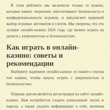
В этом рейтинге мы включили только те казино,
которые имеют лицензию, обеспечивают безопасность и
конфиденциальность игроков, и предлагают широкий
выбор игровых автоматов и слотов. Мы уверены, что это
лучшие онлайн-казино 2026 года, где можно играть на
деньги с уверенностью и безопасностью.
Как играть в онлайн-
казино: советы и
рекомендации
Выберите надежное онлайн-казино из нашего списка
топ казино, чтобы начать играть с уверенностью и
безопасностью.
Первым шагом является регистрация на сайте онлайн-
казино. Вам потребуется создать уникальный логин и
пароль, а также указать информацию о себе, включая