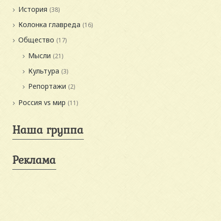
История
(38)
Колонка главреда
(16)
Общество
(17)
Мысли
(21)
Культура
(3)
Репортажи
(2)
Россия vs мир
(11)
Наша группа
Реклама