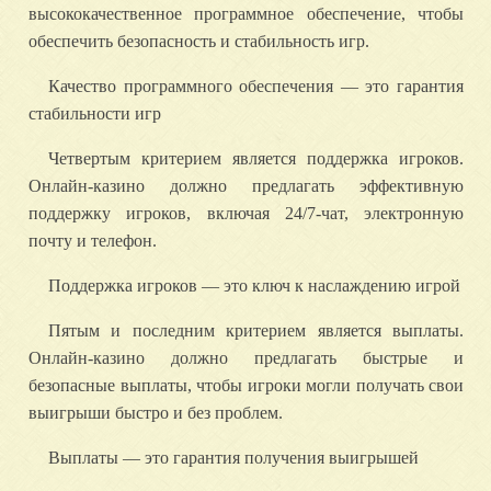
высококачественное программное обеспечение, чтобы
обеспечить безопасность и стабильность игр.
Качество программного обеспечения — это гарантия
стабильности игр
Четвертым критерием является поддержка игроков.
Онлайн-казино должно предлагать эффективную
поддержку игроков, включая 24/7-чат, электронную
почту и телефон.
Поддержка игроков — это ключ к наслаждению игрой
Пятым и последним критерием является выплаты.
Онлайн-казино должно предлагать быстрые и
безопасные выплаты, чтобы игроки могли получать свои
выигрыши быстро и без проблем.
Выплаты — это гарантия получения выигрышей