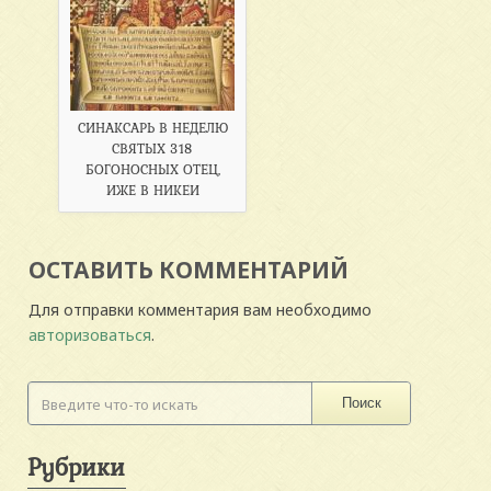
СИНАКСАРЬ В НЕДЕЛЮ
СВЯТЫХ 318
БОГОНОСНЫХ ОТЕЦ,
ИЖЕ В НИКЕИ
ОСТАВИТЬ КОММЕНТАРИЙ
Для отправки комментария вам необходимо
авторизоваться
.
Поиск
Рубрики