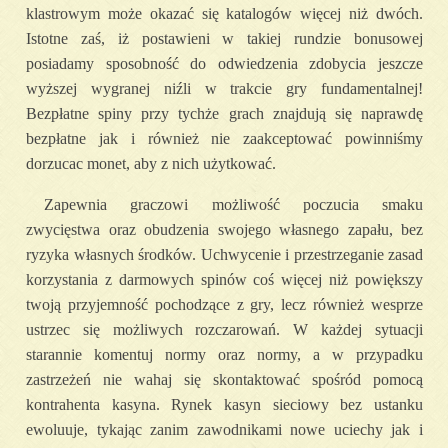
klastrowym może okazać się katalogów więcej niż dwóch.
Istotne zaś, iż postawieni w takiej rundzie bonusowej
posiadamy sposobność do odwiedzenia zdobycia jeszcze
wyższej wygranej niźli w trakcie gry fundamentalnej!
Bezpłatne spiny przy tychże grach znajdują się naprawdę
bezpłatne jak i również nie zaakceptować powinniśmy
dorzucac monet, aby z nich użytkować.
Zapewnia graczowi możliwość poczucia smaku
zwycięstwa oraz obudzenia swojego własnego zapału, bez
ryzyka własnych środków. Uchwycenie i przestrzeganie zasad
korzystania z darmowych spinów coś więcej niż powiększy
twoją przyjemność pochodzące z gry, lecz również wesprze
ustrzec się możliwych rozczarowań. W każdej sytuacji
starannie komentuj normy oraz normy, a w przypadku
zastrzeżeń nie wahaj się skontaktować spośród pomocą
kontrahenta kasyna. Rynek kasyn sieciowy bez ustanku
ewoluuje, tykając zanim zawodnikami nowe uciechy jak i