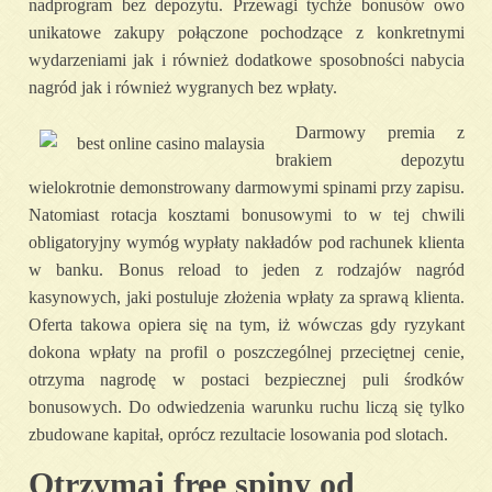
nadprogram bez depozytu. Przewagi tychże bonusów owo
unikatowe zakupy połączone pochodzące z konkretnymi
wydarzeniami jak i również dodatkowe sposobności nabycia
nagród jak i również wygranych bez wpłaty.
Darmowy premia z
brakiem depozytu
wielokrotnie demonstrowany darmowymi spinami przy zapisu.
Natomiast rotacja kosztami bonusowymi to w tej chwili
obligatoryjny wymóg wypłaty nakładów pod rachunek klienta
w banku. Bonus reload to jeden z rodzajów nagród
kasynowych, jaki postuluje złożenia wpłaty za sprawą klienta.
Oferta takowa opiera się na tym, iż wówczas gdy ryzykant
dokona wpłaty na profil o poszczególnej przeciętnej cenie,
otrzyma nagrodę w postaci bezpiecznej puli środków
bonusowych. Do odwiedzenia warunku ruchu liczą się tylko
zbudowane kapitał, oprócz rezultacie losowania pod slotach.
Otrzymaj free spiny od