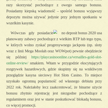
razy skorzystać pochodzące z owego samego bonusu.
Posiadamy kiepską wiadomość – spośród bonusu wyjąwszy
depozytu można używać jedynie przy jednym spotkaniu w
wszelkim kasynie.
Wówczas gdy posiadacie
planowany zabawy pochodzące z wielkim RTP lub tego typu,
w których wolno zyskać progresywnego jackpota (np. sloty
wraz z linii Mega Moolah oraz WOWpot) pewnie obejdziecie
się później
https://playcasinoonline.ca/versailles-gold-slot-
online-review/
smakiem. Witam w przygodzie ekscytujących
rozgrywek hazardowych, gdzie skupimy się na wnikliwym
przeglądzie kasyna sieciowy Hot Slots Casino. To miejsce
uzyskało ogromną popularność od własnego debiutu przy
2022 rok. Należałoby lecz zaakcentować, że binarne użycie
bonusu zbytnio rejestrację jest niezgodne pochodzące z
regulaminem oraz jest w stanie poskutkować blokadą bonusu,
co więcej promocji.