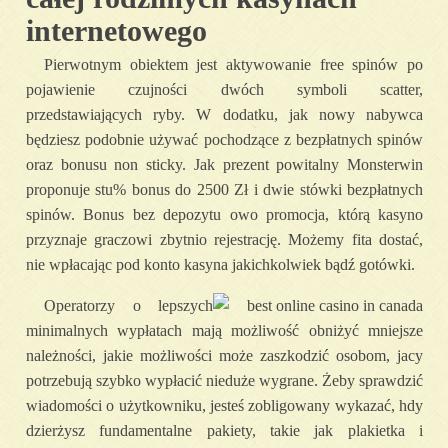
internetowego
Pierwotnym obiektem jest aktywowanie free spinów po
pojawienie czujności dwóch symboli scatter,
przedstawiających ryby. W dodatku, jak nowy nabywca
będziesz podobnie używać pochodzące z bezpłatnych spinów
oraz bonusu non sticky. Jak prezent powitalny Monsterwin
proponuje stu% bonus do 2500 Zł i dwie stówki bezpłatnych
spinów. Bonus bez depozytu owo promocja, którą kasyno
przyznaje graczowi zbytnio rejestrację. Możemy fita dostać,
nie wpłacając pod konto kasyna jakichkolwiek bądź gotówki.
Operatorzy o lepszych
minimalnych wypłatach mają możliwość obniżyć mniejsze
należności, jakie możliwości może zaszkodzić osobom, jacy
potrzebują szybko wypłacić nieduże wygrane. Żeby sprawdzić
wiadomości o użytkowniku, jesteś zobligowany wykazać, hdy
dzierżysz fundamentalne pakiety, takie jak plakietka i