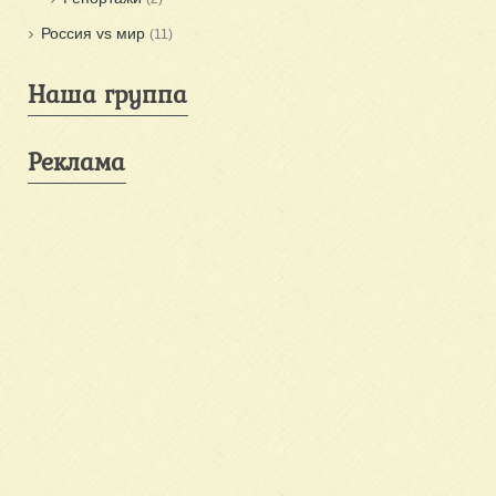
Россия vs мир
(11)
Наша группа
Реклама