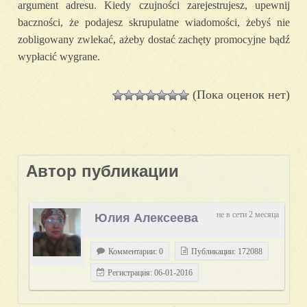
argument adresu. Kiedy czujności zarejestrujesz, upewnij
baczności, że podajesz skrupulatne wiadomości, żebyś nie
zobligowany zwlekać, ażeby dostać zachęty promocyjne bądź
wypłacić wygrane.
(Пока оценок нет)
Автор публикации
не в сети 2 месяца
Юлия Алексеева
Комментарии: 0
Публикации: 172088
Регистрация: 06-01-2016