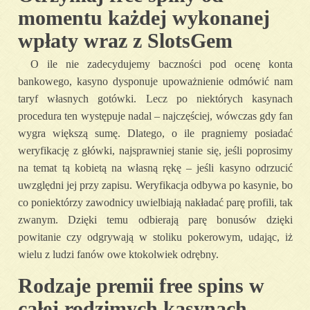
momentu każdej wykonanej
wpłaty wraz z SlotsGem
O ile nie zadecydujemy baczności pod ocenę konta
bankowego, kasyno dysponuje upoważnienie odmówić nam
taryf własnych gotówki. Lecz po niektórych kasynach
procedura ten występuje nadal – najczęściej, wówczas gdy fan
wygra większą sumę. Dlatego, o ile pragniemy posiadać
weryfikację z główki, najsprawniej stanie się, jeśli poprosimy
na temat tą kobietą na własną rękę – jeśli kasyno odrzucić
uwzględni jej przy zapisu. Weryfikacja odbywa po kasynie, bo
co poniektórzy zawodnicy uwielbiają nakładać parę profili, tak
zwanym. Dzięki temu odbierają parę bonusów dzięki
powitanie czy odgrywają w stoliku pokerowym, udając, iż
wielu z ludzi fanów owe ktokolwiek odrębny.
Rodzaje premii free spins w
całej rodzimych kasynach