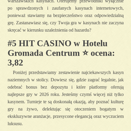
warszawskich kasynach. Oferujemy przewodniki wyłącznie
po sprawdzonych i zaufanych kasynach internetowych,
ponieważ stawiamy na bezpieczeństwo oraz odpowiedzialną
grę. Zastanawiasz się, czy Twoja gra w kasynach nie zaczyna
skręcać w kierunku uzależnienia od hazardu?
#5 HIT CASINO w Hotelu
Gromada Centrum ⭐ ocena:
3,82
Poniżej przedstawiamy zestawienie najciekawszych kasyn
naziemnych w stolicy. Dowiesz się, gdzie zagrać legalnie, jak
odebrać bonus bez depozytu i które platformy oferują
najlepsze gry w 2026 roku. Jesteśmy czymś więcej niż tylko
kasynem. Turnieje te są doskonałą okazją, aby poznać kulturę
gry na żywo, delektując się otoczeniem bogatym w
ekskluzywne aranżacje, przesycone elegancją oraz wyczuciem
luksusu.