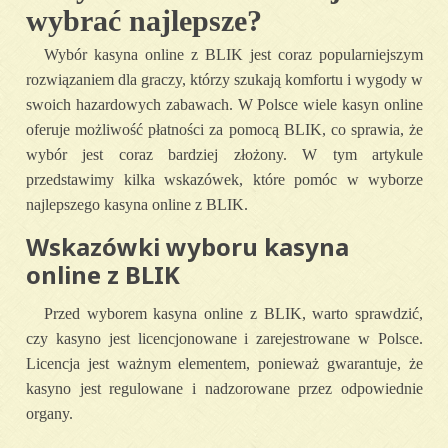
wybrać najlepsze?
Wybór kasyna online z BLIK jest coraz popularniejszym
rozwiązaniem dla graczy, którzy szukają komfortu i wygody w
swoich hazardowych zabawach. W Polsce wiele kasyn online
oferuje możliwość płatności za pomocą BLIK, co sprawia, że
wybór jest coraz bardziej złożony. W tym artykule
przedstawimy kilka wskazówek, które pomóc w wyborze
najlepszego kasyna online z BLIK.
Wskazówki wyboru kasyna
online z BLIK
Przed wyborem kasyna online z BLIK, warto sprawdzić,
czy kasyno jest licencjonowane i zarejestrowane w Polsce.
Licencja jest ważnym elementem, ponieważ gwarantuje, że
kasyno jest regulowane i nadzorowane przez odpowiednie
organy.