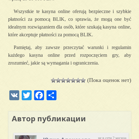
Wszystkie te kasyna online oferują bezpieczne i szybkie
płatności za pomocą BLIK, co sprawia, że mogą one być
idealnym rozwiązaniem dla osób, które szukają kasyna online,
które akceptuje płatności za pomocą BLIK.
Pamiętaj, aby zawsze przeczytać warunki i regulamin
każdego kasyna online przed rozpoczęciem gry, aby
zrozumieć, jakie są wymagania i ograniczenia.
(Пока оценок нет)
VK
Twitter
Facebook
Отправить
Автор публикации
не в сети 2 месяца