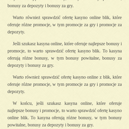
bonusy za depozyty i bonusy za gry.
Warto również sprawdzić ofertę kasyno online blik, które
oferuje różne promocje, w tym promocje za gry i promocje za
depozyty.
Jeśli szukasz kasyna online, które oferuje najlepsze bonusy i
promocje, to warto sprawdzić ofertę kasyno blik. To kasyna
oferują różne bonusy, w tym bonusy powitalne, bonusy za
depozyty i bonusy za gry.
Warto również sprawdzić ofertę kasyno online z blik, które
oferuje różne promocje, w tym promocje za gry i promocje za
depozyty.
W końcu, jeśli szukasz kasyna online, które oferuje
najlepsze bonusy i promocje, to warto sprawdzić ofertę kasyno
online blik. To kasyna oferują różne bonusy, w tym bonusy
powitalne, bonusy za depozyty i bonusy za gry.