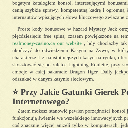
bogatym katalogiem konsol, interesującymi bonusami 
cenią szybkie sprawy, kompetentną kadrę i ogromną k
internautów wpisujących słowa kluczowego związane 
Proste kody bonusowe w hazard Mystery Jack otrzy
pięćdziesięciu free spins, czasem powiększone na t
realmoney-casino.ca our website
, hdy chociażby tak
ukończyć do odwiedzenia Kasyna na Żywo, w który
charakterze 1 z najistotniejszych kasyn na rynku, of
skosztować się po ruletce Lightning Roulette, przy s
emocje w całej bakaracie Dragon Tiger. Daily jackpo
odszukać w danym kasynie sieciowym.
⭐ Przy Jakie Gatunki Gierek
Internetowego?
Zatem możesz stanowić pewien porządności konsol j
funkcjonują świetnie we wszelakiego innowacyjnych pr
coś znacznie więcej aniżeli tylko w komputerach, je