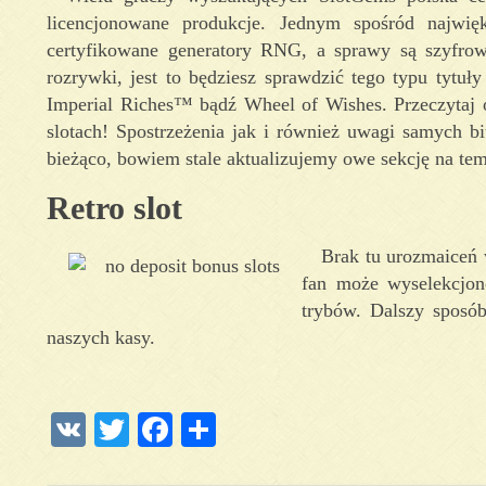
licencjonowane produkcje. Jednym spośród najwię
certyfikowane generatory RNG, a sprawy są szyfrow
rozrywki, jest to będziesz sprawdzić tego typu t
Imperial Riches™ bądź Wheel of Wishes. Przeczytaj 
slotach! Spostrzeżenia jak i również uwagi samych b
bieżąco, bowiem stale aktualizujemy owe sekcję na tem
Retro slot
Brak tu urozmaiceń 
fan może wyselekcjon
trybów. Dalszy sposó
naszych kasy.
VK
Twitter
Facebook
Отправить