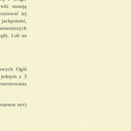
wki stosują
osztować tej
jackpotami,
amienitszych
lądy. Lub na
sowych. Ogół
o jednym z 3
nwestowania
оценок нет)