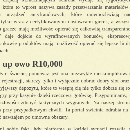
, która to wprost nazywa zasady przetwarzania materiałó
h urządzeń antyfraudowych, które uniemożliwiają n
 tylko wraz z certyfikowanymi dostawcami gierek, a wszys
u gracze mają możliwość opierać się całkowitą transparent
IP daje dojście do wyrafinowanych bonusów, ekspresow
onkowie produktów mają możliwość opierać się lepsze limity
iach.
 up owo R10,000
łym świecie, ponieważ jest ona niezwykle nieskomplikowa
jestracji, starczy tylko i wyłącznie dobrać dobry slot oraz
yjąwszy depozytu, które to wesprą cię nie tylko dobrze się r
 gry przy kasynie dzięki rzeczową gotówkę. Przypominamy, 
żliwości zdobyć faktycznych wygranych. Na naszej stroni
 przy przypadkowym chwili. Ta portal świetnie odrabia na 
ać nawzajem po umowne obszary.
i sobie fakt, hdy platforma w każdej sytuacji rozwija 