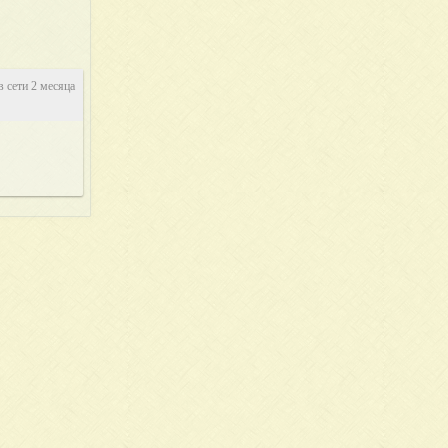
в сети 2 месяца