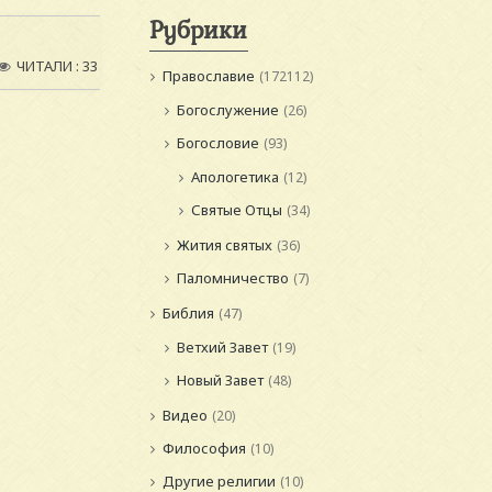
Рубрики
ЧИТАЛИ : 33
Православие
(172112)
Богослужение
(26)
Богословие
(93)
Апологетика
(12)
Святые Отцы
(34)
Жития святых
(36)
Паломничество
(7)
Библия
(47)
Ветхий Завет
(19)
Новый Завет
(48)
Видео
(20)
Философия
(10)
Другие религии
(10)