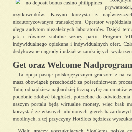
prywatności
użytkowników. Kasyno korzysta z najświeższyc
nieautoryzowanym transakcjom. Operator współdziała
ulega audytom niezależnych laboratoriów. Dzięki tem
jak i również stabilne wzory partii. Program V
indywidualnego opiekuna i indywidualnych ofert. Czł
dedykowane nagrody i udział w zamkniętych wydarzen
Get oraz Welcome Nadprogram
Ta opcja pasuje polskojęzycznym graczom z na ca
masz obowiązek przechodzić za pośrednictwem proces re
Tutaj odnajdziesz najbardziej liczną cyfrę automatów w
podobnie zdobyć biegłości, potrzebne do odwiedzenia
naszym portalu będą wirtualne monety, więc brak mo
korzystać ze własnych ulubionych gierek hazardowych
mobilnych, z tej przyczyny HotSlots będziesz wyszuk
Wielu graczy wyszukujących SlotGems polska cen