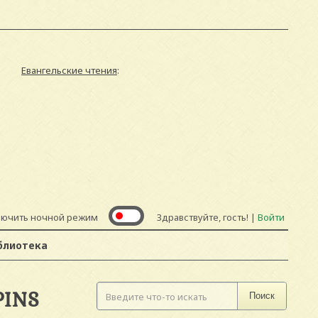
Евангельские чтения
:
лючить ночной режим
Здравствуйте, гость! |
Войти
блиотека
PINS
Поиск