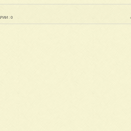
ИИ : 0