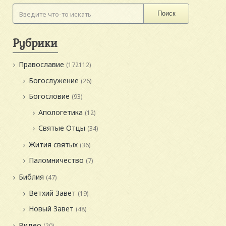
Поиск
Рубрики
Православие
(172112)
Богослужение
(26)
Богословие
(93)
Апологетика
(12)
Святые Отцы
(34)
Жития святых
(36)
Паломничество
(7)
Библия
(47)
Ветхий Завет
(19)
Новый Завет
(48)
Видео
(20)