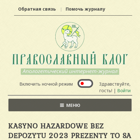
Обратная связь
Помочь журналу
Включить ночной режим
Здравствуйте,
гость! |
Войти
МЕНЮ
KASYNO HAZARDOWE BEZ
DEPOZYTU 2023 PREZENTY TO SA