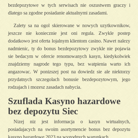
bezdepozytowe w tych serwisach nie oszustwem graczy i
dlatego sa zgodne posiadanie aktualnymi zasadami.
Zalety sa na ogol skierowane w nowych uzytkownikow,
jeszcze nie koniecznie jest oni regula. Zwykle postep
dodatkowo jest oferta lojalnym klientom casino. Nawet nalezy
nadmienic, ty do bonus bezdepozytowy zwykle nie pojawia
sie bedacym w ofercie renomowanych kasyn, kiedykolwiek
znajdziemy nagrode tego typu, bez watpienia warto ich
angazowac. W ponizszej post na dowiedz sie ale niektorzy
przydatnych szczegolach bonusie bezdepozytowym, jego
rodzajach i mozesz zasadach nabycia.
Szuflada Kasyno hazardowe
bez depozytu Siec
Nizej niz jest informacja o kasyn wirtualnych,
posiadajacych na swoim asortymencie bonus bez depozytu
kasyno hazardowe 2023 na wygodnych warunkach.