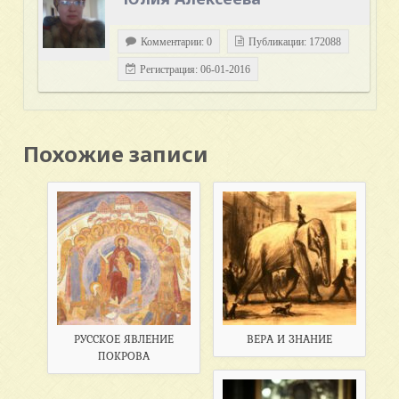
Комментарии: 0
Публикации: 172088
Регистрация: 06-01-2016
Похожие записи
РУССКОЕ ЯВЛЕНИЕ
ВЕРА И ЗНАНИЕ
ПОКРОВА