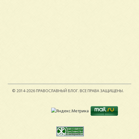
© 2014-2026 ПРАВОСЛАВНЫЙ БЛОГ.
ВСЕ ПРАВА ЗАЩИЩЕНЫ.