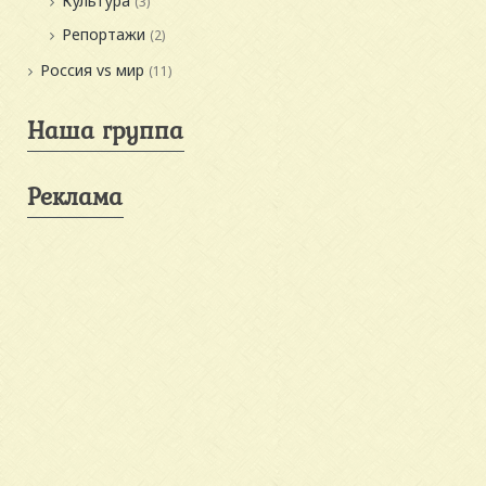
Культура
(3)
Репортажи
(2)
Россия vs мир
(11)
Наша группа
Реклама