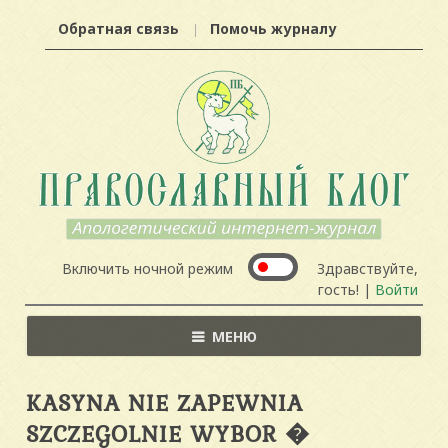
Обратная связь
Помочь журналу
Включить ночной режим
Здравствуйте,
гость! |
Войти
МЕНЮ
KASYNA NIE ZAPEWNIA
SZCZEGOLNIE WYBOR �