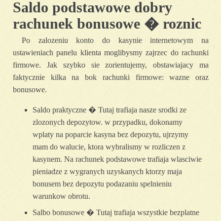
Saldo podstawowe dobry
rachunek bonusowe � roznic
Po zalozeniu konto do kasynie internetowym na
ustawieniach panelu klienta moglibysmy zajrzec do rachunki
firmowe. Jak szybko sie zorientujemy, obstawiajacy ma
faktycznie kilka na bok rachunki firmowe: wazne oraz
bonusowe.
Saldo praktyczne � Tutaj trafiaja nasze srodki ze
zlozonych depozytow. w przypadku, dokonamy
wplaty na poparcie kasyna bez depozytu, ujrzymy
mam do walucie, ktora wybralismy w rozliczen z
kasynem. Na rachunek podstawowe trafiaja wlasciwie
pieniadze z wygranych uzyskanych ktorzy maja
bonusem bez depozytu podazaniu spelnieniu
warunkow obrotu.
Salbo bonusowe � Tutaj trafiaja wszystkie bezplatne