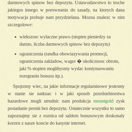
darmowych spinow bez depozytu. Ustawodawstwo to troche
jakiegos innego w porownaniu do zasady, na ktorych dana
motywacja probuje nam przydzielana. Mozna znalezc w nim
szczegolowe:
wiekszosc wylaczne prawo (stopien pieniedzy za
darmo, liczba darmowych spinow bez depozytu)
ograniczenia (randka obowiazywania promocji,
ograniczenia zakladow, wager � okolicznosc obrotu,
jaki % stopien moglibysmy wydac kontynuowaniu
rozegraniu bonusu itp.).
Spojrzmy wiec, na jakie informacje regulaminowe jestesmy
w stanie sie natknac i w jaki sposob przedsiebiorstwa
hazardowe mogli utrudnic nam produkcja
mountgold
zysk
posiadanie premii bez depozytu. Ostatecznie wszystko to samo
zapoznajmy sie z roznica od saldem bonusowym doskonaly
korzen z nasze koncie do kasynie internet.