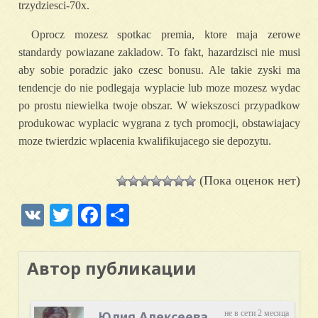
trzydziesci-70x.
Oprocz mozesz spotkac premia, ktore maja zerowe
standardy powiazane zakladow. To fakt, hazardzisci nie musi
aby sobie poradzic jako czesc bonusu. Ale takie zyski ma
tendencje do nie podlegaja wyplacie lub moze mozesz wydac
po prostu niewielka twoje obszar. W wiekszosci przypadkow
produkowac wyplacic wygrana z tych promocji, obstawiajacy
moze twierdzic wplacenia kwalifikujacego sie depozytu.
(Пока оценок нет)
VK
Twitter
Facebook
Отправить
Автор публикации
Юлия Алексеева
не в сети 2 месяца