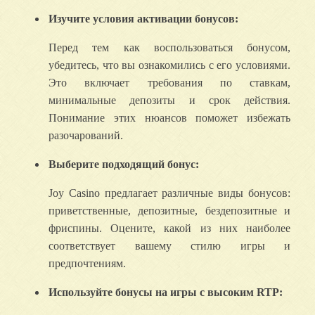
Изучите условия активации бонусов:
Перед тем как воспользоваться бонусом,
убедитесь, что вы ознакомились с его условиями.
Это включает требования по ставкам,
минимальные депозиты и срок действия.
Понимание этих нюансов поможет избежать
разочарований.
Выберите подходящий бонус:
Joy Casino предлагает различные виды бонусов:
приветственные, депозитные, бездепозитные и
фриспины. Оцените, какой из них наиболее
соответствует вашему стилю игры и
предпочтениям.
Используйте бонусы на игры с высоким RTP: