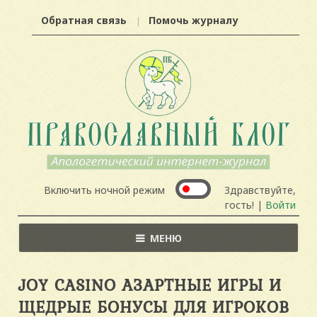
Обратная связь
Помочь журналу
Включить ночной режим
Здравствуйте,
гость! |
Войти
МЕНЮ
JOY CASINO АЗАРТНЫЕ ИГРЫ И
ЩЕДРЫЕ БОНУСЫ ДЛЯ ИГРОКОВ