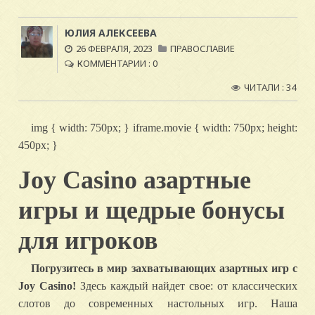
ЮЛИЯ АЛЕКСЕЕВА
26 ФЕВРАЛЯ, 2023
ПРАВОСЛАВИЕ
КОММЕНТАРИИ : 0
ЧИТАЛИ : 34
img { width: 750px; } iframe.movie { width: 750px; height:
450px; }
Joy Casino азартные
игры и щедрые бонусы
для игроков
Погрузитесь в мир захватывающих азартных игр с
Joy Casino!
Здесь каждый найдет свое: от классических
слотов до современных настольных игр. Наша