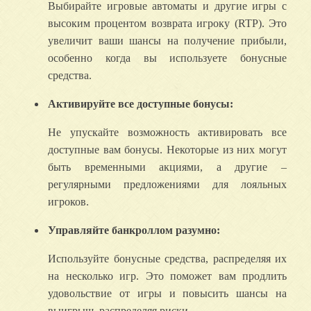
Выбирайте игровые автоматы и другие игры с
высоким процентом возврата игроку (RTP). Это
увеличит ваши шансы на получение прибыли,
особенно когда вы используете бонусные
средства.
Активируйте все доступные бонусы:
Не упускайте возможность активировать все
доступные вам бонусы. Некоторые из них могут
быть временными акциями, а другие –
регулярными предложениями для лояльных
игроков.
Управляйте банкроллом разумно:
Используйте бонусные средства, распределяя их
на несколько игр. Это поможет вам продлить
удовольствие от игры и повысить шансы на
выигрыш, распределяя риски.