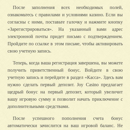
После заполнения всех необходимых полей,
ознакомьтесь с правилами и условиями казино. Если вы
согласны с ними, поставьте галочку и нажмите кнопку
«Зарегистрироваться». На указанный вами адрес
электронной почты придет письмо с подтверждением.
Пройдите по ссылке в этом письме, чтобы активировать
свою учетную запись.
Теперь, когда ваша регистрация завершена, вы можете
получить приветственный бонус. Войдите в свою
учетную запись и перейдите в раздел «Касса». Здесь вам
нужно сделать первый депозит. Joy Casino предлагает
щедрый бонус на первый депозит, который увеличит
вашу игровую сумму и позволит начать приключение с
дополнительными средствами.
После успешного пополнения счета бонус
автоматически зачислится на ваш игровой баланс. Не