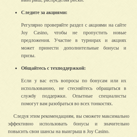
Следите за акциями:
Регулярно проверяйте раздел с акциями на сайте
Joy Casino, чтобы не пропустить новые
предложения. Участие в турнирах и акциях
может принести дополнительные бонусы и
призы.
Общайтесь с техподдержкой:
Если у вас есть вопросы по бонусам или их
использованию, не стесняйтесь обращаться в
службу поддержки. Опытные специалисты
помогут вам разобраться во всех тонкостях.
Следуя этим рекомендациям, вы сможете максимально
эффективно использовать бонусы и значительно
повысить свои шансы на выигрыш в Joy Casino.