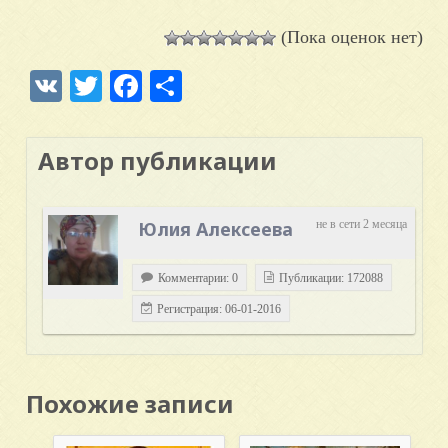
(Пока оценок нет)
VK
Twitter
Facebook
Отправить
Автор публикации
Юлия Алексеева
не в сети 2 месяца
Комментарии: 0
Публикации: 172088
Регистрация: 06-01-2016
Похожие записи