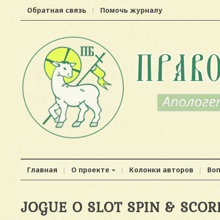
Обратная связь
Помочь журналу
Главная
О проекте
Колонки авторов
Во
JOGUE O SLOT SPIN & SCO