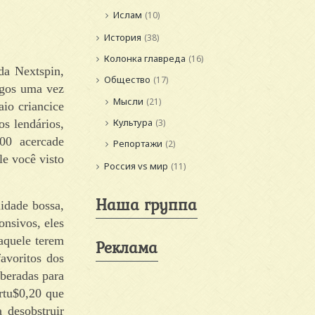
Ислам
(10)
История
(38)
Колонка главреда
(16)
da Nextspin,
Общество
(17)
igos uma vez
Мысли
(21)
io criancice
Культура
os lendários,
(3)
200 acercade
Репортажи
(2)
le você visto
Россия vs мир
(11)
Наша группа
idade bossa,
onsivos, eles
aquele terem
Реклама
avoritos dos
iberadas para
rtu$0,20 que
 desobstruir