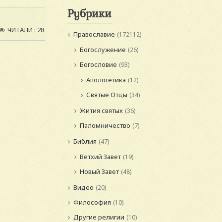
Рубрики
ЧИТАЛИ : 28
Православие
(172112)
Богослужение
(26)
Богословие
(93)
Апологетика
(12)
Святые Отцы
(34)
Жития святых
(36)
Паломничество
(7)
Библия
(47)
Ветхий Завет
(19)
Новый Завет
(48)
Видео
(20)
Философия
(10)
Другие религии
(10)