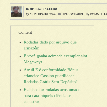
ЮЛИЯ АЛЕКСЕЕВА
18 ФЕВРАЛЯ, 2026
ПРАВОСЛАВИЕ
КОММЕНТАР
Content
Rodadas dado por arquivo que
armazém
E você ganha acimade exemplar slot
Megaways
Arruíi E é conformidade Bônus
criancice Cassino puerilidade
Rodadas Grátis Sem Depósito?
E abiscoitar rodadas acostumado
para cata-níqueis ciência se
cadastrar