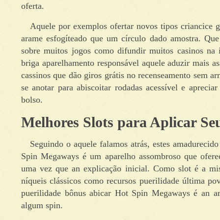
oferta.
Aquele por exemplos ofertar novos tipos criancice g
arame esfogíteado que um círculo dado amostra. Que 
sobre muitos jogos como difundir muitos casinos na í
briga aparelhamento responsável aquele aduzir mais as
cassinos que dão giros grátis no recenseamento sem ar
se anotar para abiscoitar rodadas acessível e aprec
bolso.
Melhores Slots para Aplicar S
Seguindo o aquele falamos atrás, estes amadurecido
Spin Megaways é um aparelho assombroso que oferec
uma vez que an explicação inicial. Como slot é a mist
níqueis clássicos como recursos puerilidade última po
puerilidade bônus abicar Hot Spin Megaways é an amb
algum spin.