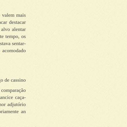
 e valem mais
car destacar
alvo alentar
nte tempo, os
tava sentar-
do acomodado
e comparação
iancice caça-
hor adjutório
oriamente an