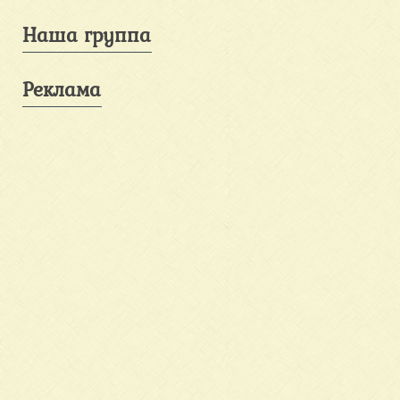
Наша группа
Реклама