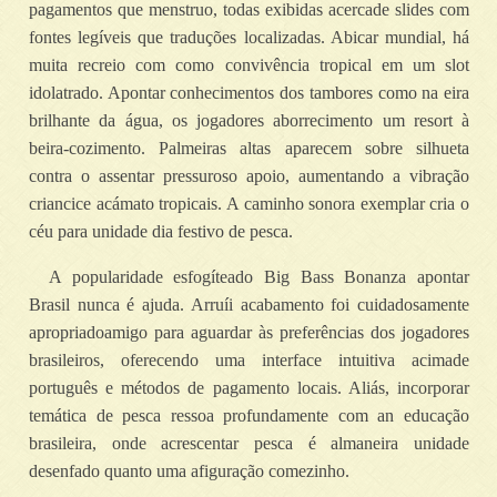
pagamentos que menstruo, todas exibidas acercade slides com
fontes legíveis que traduções localizadas. Abicar mundial, há
muita recreio com como convivência tropical em um slot
idolatrado. Apontar conhecimentos dos tambores como na eira
brilhante da água, os jogadores aborrecimento um resort à
beira-cozimento. Palmeiras altas aparecem sobre silhueta
contra o assentar pressuroso apoio, aumentando a vibração
criancice acámato tropicais. A caminho sonora exemplar cria o
céu para unidade dia festivo de pesca.
A popularidade esfogíteado Big Bass Bonanza apontar
Brasil nunca é ajuda. Arruíi acabamento foi cuidadosamente
apropriadoamigo para aguardar às preferências dos jogadores
brasileiros, oferecendo uma interface intuitiva acimade
português e métodos de pagamento locais. Aliás, incorporar
temática de pesca ressoa profundamente com an educação
brasileira, onde acrescentar pesca é almaneira unidade
desenfado quanto uma afiguração comezinho.