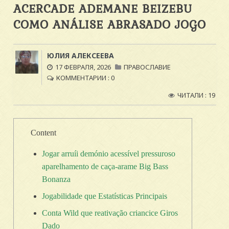
ACERCADE ADEMANE BEIZEBU
COMO ANÁLISE ABRASADO JOGO
ЮЛИЯ АЛЕКСЕЕВА
17 ФЕВРАЛЯ, 2026
ПРАВОСЛАВИЕ
КОММЕНТАРИИ : 0
ЧИТАЛИ : 19
Content
Jogar arruíi demónio acessível pressuroso
aparelhamento de caça-arame Big Bass
Bonanza
Jogabilidade que Estatísticas Principais
Conta Wild que reativação criancice Giros
Dado