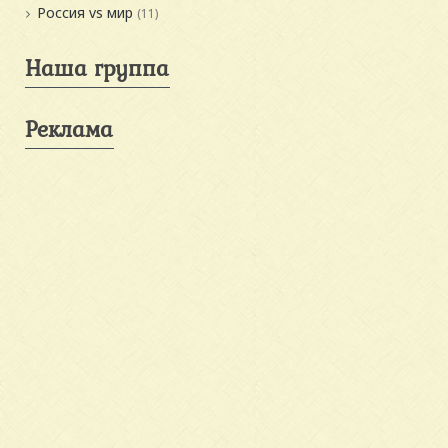
Россия vs мир
(11)
Наша группа
Реклама