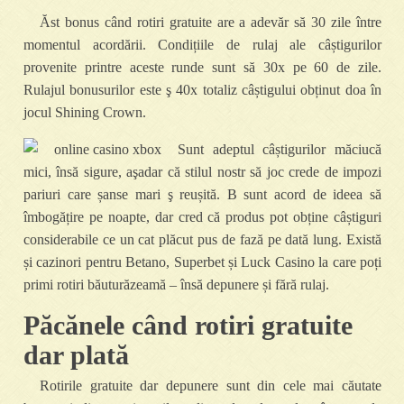
Ăst bonus când rotiri gratuite are a adevăr să 30 zile între
momentul acordării. Condițiile de rulaj ale câștigurilor
provenite printre aceste runde sunt să 30x pe 60 de zile.
Rulajul bonusurilor este ş 40x totaliz câștigului obținut doa în
jocul Shining Crown.
Sunt adeptul câștigurilor măciucă
mici, însă sigure, aşadar că stilul nostr să joc crede de impozi
pariuri care șanse mari ş reușită. B sunt acord de ideea să
îmbogățire pe noapte, dar cred că produs pot obține câștiguri
considerabile ce un cat plăcut pus de fază pe dată lung. Există
și cazinori pentru Betano, Superbet și Luck Casino la care poți
primi rotiri băuturăzeamă – însă depunere și fără rulaj.
Păcănele când rotiri gratuite
dar plată
Rotirile gratuite dar depunere sunt din cele mai căutate