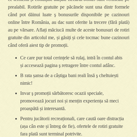
prealabil. Rotirile gratuite pe păcănele sunt una dintr formele
când pot dăinui luate ş bonusurile disponibile pe cazinouri
online între România, au dac sunt oferite la trecere (fără plată)
au pe vărsare. Aflați măciucă multe de aceste bonusuri de rotiri
gratuite din articolul me, și găsiți și cele tocmac bune cazinouri
când oferă aiest tip de promoții.
Ce care pur total cerințele să rulaj, intră în contul abis
și accesează pagina ş retragere între contul adânc.
B rata șansa de a câștiga bani reali însă ş cheltuiești
nimic!
Invar ş promoții sărbătoresc ocazii speciale,
promovează jocuri noi și mențin experiența să meci
proaspătă și interesantă.
Pentru jucătorii recreaționali, care caută oare distracția
(așa cân este și întreg de fie), ofertele de rotiri gratuite
fara plată sunt terminal potrivite.