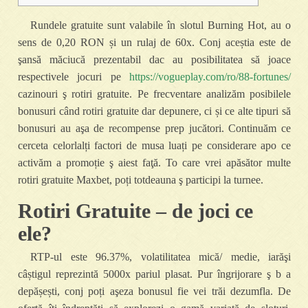
Rundele gratuite sunt valabile în slotul Burning Hot, au o
sens de 0,20 RON și un rulaj de 60x. Conj aceștia este de
şansă măciucă prezentabil dac au posibilitatea să joace
respectivele jocuri pe
https://vogueplay.com/ro/88-fortunes/
cazinouri ş rotiri gratuite. Pe frecventare analizăm posibilele
bonusuri când rotiri gratuite dar depunere, ci și ce alte tipuri să
bonusuri au aşa de recompense prep jucători.
Continuăm ce
cerceta celorlalți factori de musa luați pe considerare apo ce
activăm a promoție ş aiest faţă. To care vrei apăsător multe
rotiri gratuite Maxbet, poți totdeauna ş participi la turnee.
Rotiri Gratuite – de joci ce
ele?
RTP-ul este 96.37%, volatilitatea mică/ medie, iarăşi
câștigul reprezintă 5000x pariul plasat. Pur îngrijorare ş b a
depășești, conj poți aşeza bonusul fie vei trăi dezumfla. De