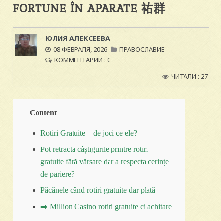
FORTUNE ÎN APARATE 祐群
ЮЛИЯ АЛЕКСЕЕВА
08 ФЕВРАЛЯ, 2026
ПРАВОСЛАВИЕ
КОММЕНТАРИИ : 0
ЧИТАЛИ : 27
Content
Rotiri Gratuite – de joci ce ele?
Pot retracta câștigurile printre rotiri
gratuite fără vărsare dar a respecta cerințe
de pariere?
Păcănele când rotiri gratuite dar plată
➡️ Million Casino rotiri gratuite ci achitare