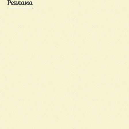
Реклама