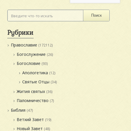
Поиск
Рубрики
Православие
(172112)
Богослужение
(26)
Богословие
(93)
Апологетика
(12)
Святые Отцы
(34)
Жития святых
(36)
Паломничество
(7)
Библия
(47)
Ветхий Завет
(19)
Новый Завет
(48)