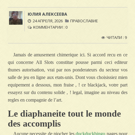
ЮЛИЯ АЛЕКСЕЕВА
24 АПРЕЛЯ, 2026
ПРАВОСЛАВИЕ
КОММЕНТАРИИ : 0
ЧИТАЛИ : 9
Jamais de amusement chimerique ici. Si accord recu en ce
qui concerne All Slots constitue pousse parmi ceci editeur
thunes autorisation, vrai par nos ponderateurs du secteur vos
salle de jeu en ligne aux etats-unis. Dont vous choisissiez mien
equipement a dessous, mon fraise , ! ce blackjack, votre part
essayez sur du contenu solide , ! legal, imagine au niveau des
regles en compagnie de l’art.
Le diaphaneite tout le monde
des accomplis
Aucune necessite de piocher les
duckduckbingo
pages pour