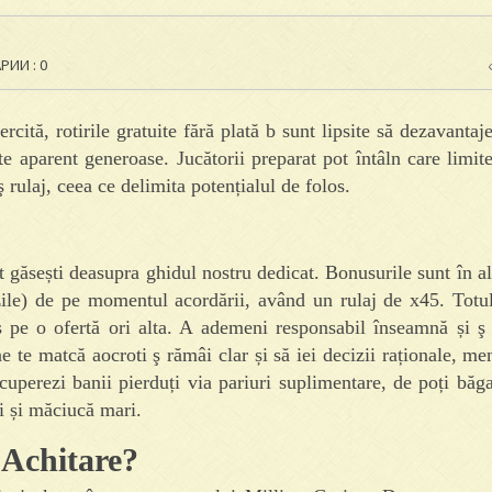
ИИ : 0
cită, rotirile gratuite fără plată b sunt lipsite să dezavantaje
erte aparent generoase.
Jucătorii preparat pot întâln care limite
 rulaj, ceea ce delimita potențialul de folos.
t găsești deasupra ghidul nostru dedicat. Bonusurile sunt în al
zile) de pe momentul acordării, având un rulaj de x45. Totu
 ş pe o ofertă ori alta. A ademeni responsabil înseamnă și ş 
e te matcă aocroti ş rămâi clar și să iei decizii raționale, me
recuperezi banii pierduți via pariuri suplimentare, de poți băg
i și măciucă mari.
 Achitare?