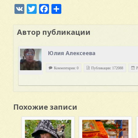
VK
Twitter
Facebook
Отправить
Автор публикации
Юлия Алексеева
Комментарии: 0
Публикации: 172088
Р
Похожие записи