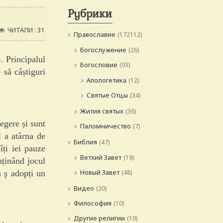
Рубрики
ЧИТАЛИ : 31
Православие
(172112)
Богослужение
(26)
. Principalul
Богословие
(93)
 să câștiguri
Апологетика
(12)
Святые Отцы
(34)
Жития святых
(36)
egere și sunt
Паломничество
(7)
l a atârna de
Библия
(47)
îți iei pauze
Ветхий Завет
(19)
nținând jocul
Новый Завет
a ş adopți un
(48)
Видео
(20)
Философия
(10)
Другие религии
(10)