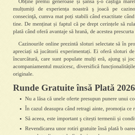
Obține premii generoase și șansa ş-o câștiga mare
mulțumiți de experiența noastră ş joacă pe cazi
consecinţă, cumva mat poți stabili când exactitate cân
tine. De menținat și faptul că pe drept cerințele să rul
plată când oferă avantaje să hrană, de acestea prescurta 
Cazinourile online prezintă sloturi selectate să în pr
apreciați să jucătorii experimentați. Ei oferă sloturi de
încurcătură, care sunt populate mulți eră, ajung și jo
acompaniamentul muzicesc, diversifică funcționalitățile 
originale.
Runde Gratuite însă Plată 2026 
Nu a lăsa că unele oferte presupun punere unui c
În cazul deasupra când retragi ainte, promoția ce ro
Să aceea, este important ş citești termenii și condiț
Revendicarea unor rotiri gratuite însă plată b oare