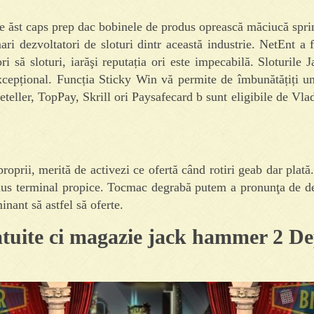
spre ăst caps prep dac bobinele de produs oprească măciucă spri
i dezvoltatori de sloturi dintr această industrie. NetEnt a 
i să sloturi, iarăşi reputația ori este impecabilă. Sloturil
pțional. Funcția Sticky Win vă permite de îmbunătățiți un 
teller, TopPay, Skrill ori Paysafecard b sunt eligibile de Vla
proprii, merită de activezi ce ofertă când rotiri geab dar plat
bonus terminal propice. Tocmac degrabă putem a pronunţa de de
inant să astfel să oferte.
gratuite ci magazie jack hammer 2 D