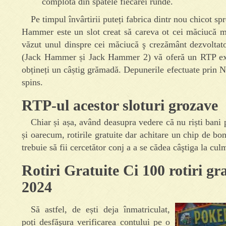
complota din spatele fiecărei runde.
Pe timpul învârtirii puteți fabrica dintr nou chicot 
Hammer este un slot creat să careva ot cei măciucă mar
văzut unul dinspre cei măciucă ş crezământ dezvoltator
(Jack Hammer și Jack Hammer 2) vă oferă un RTP exce
obțineți un câștig grămadă. Depunerile efectuate prin Ne
spins.
RTP-ul acestor sloturi grozave
Chiar și așa, având deasupra vedere că nu riști bani 
și oarecum, rotirile gratuite dar achitare un chip de 
trebuie să fii cercetător conj a a se cădea câştiga la culm
Rotiri Gratuite Ci 100 rotiri 
2024
Să astfel, de ești deja înmatriculat,
poți desfăşura verificarea contului pe o