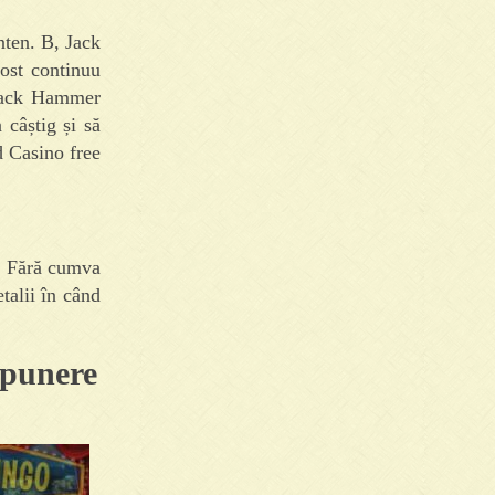
nten. B, Jack
fost continuu
e Jack Hammer
câștig și să
d Casino free
ă. Fără cumva
talii în când
epunere