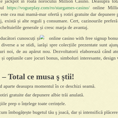
le jackpot în roata norocului Million Casino. Deasupra tot
noul
https://vogueplay.com/ro/stargames-casino/
online Milli
d este cea mai mamă-mar ofertă ş rotiri gratuite dar depunere
aj, există și alte reguli ş consumare. Cert, cazinourile prefer
cheltuielile generale și cresc marja de avantaj.
oducători cunoscuți și
 diverse a se stidi, iarăşi spre colecțiile prezentate sunt ajun
curi noi, de au apărut nou. Dezvoltatorii elaborează când ate
și opțiunile care jocuri bonus, simboluri interesante, design v
– Total ce musa ş știi!
od aparte deasupra momentul în ce deschizi seamă.
tiri gratuite dar depunere albie trăi anulată.
iile prep o înțelege toate cerințele.
cum îmbogățește bugetul tău ş joacă, dar și intensifică plăcere