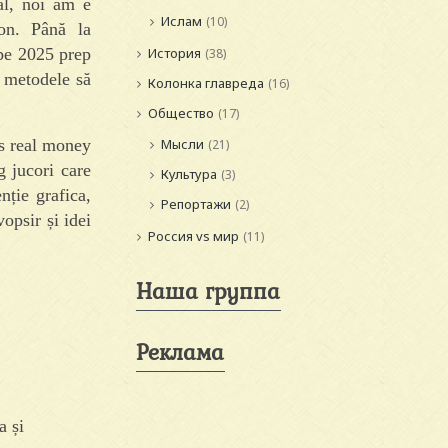
al, noi am e
Ислам
(10)
on. Până la
 pe 2025 prep
История
(38)
ă metodele să
Колонка главреда
(16)
Общество
(17)
Мысли
(21)
g jucori care
Культура
(3)
nție grafica,
Репортажи
(2)
opsir și idei
Россия vs мир
(11)
Наша группа
Реклама
a și