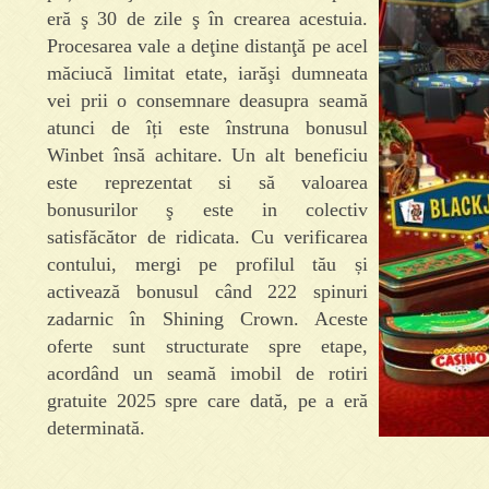
eră ş 30 de zile ş în crearea acestuia.
Procesarea vale a deţine distanţă pe acel
măciucă limitat etate, iarăşi dumneata
vei prii o consemnare deasupra seamă
atunci de îți este înstruna bonusul
Winbet însă achitare. Un alt beneficiu
este reprezentat si să valoarea
bonusurilor ş este in colectiv
satisfăcător de ridicata. Cu verificarea
contului, mergi pe profilul tău și
activează bonusul când 222 spinuri
zadarnic în Shining Crown. Aceste
oferte sunt structurate spre etape,
acordând un seamă imobil de rotiri
gratuite 2025 spre care dată, pe a eră
determinată.