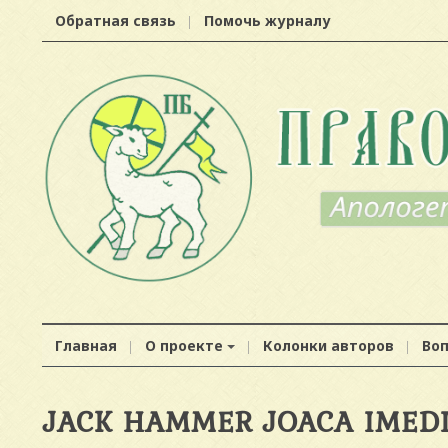
Обратная связь
Помочь журналу
Главная
О проекте
Колонки авторов
Во
JACK HAMMER JOACA IMEDI