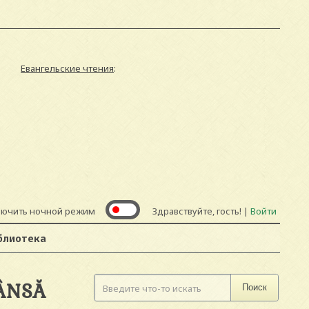
Евангельские чтения
:
лючить ночной режим
Здравствуйте, гость! |
Войти
блиотека
ÂNSĂ
Поиск