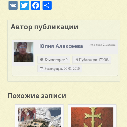
VK
Twitter
Facebook
Отправить
Автор публикации
Юлия Алексеева
не в сети 2 месяца
Комментарии: 0
Публикации: 172088
Регистрация: 06-01-2016
Похожие записи