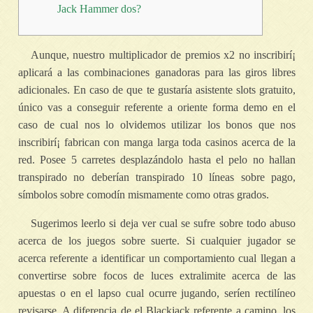
Jack Hammer dos?
Aunque, nuestro multiplicador de premios x2 no inscribirí¡
aplicará a las combinaciones ganadoras para las giros libres
adicionales. En caso de que te gustaría asistente slots gratuito,
único vas a conseguir referente a oriente forma demo en el
caso de cual nos lo olvidemos utilizar los bonos que nos
inscribirí¡ fabrican con manga larga toda casinos acerca de la
red.
Posee 5 carretes desplazándolo hasta el pelo no hallan
transpirado no deberían transpirado 10 líneas sobre pago,
símbolos sobre comodín mismamente­ como otras grados.
Sugerimos leerlo si deja ver cual se sufre sobre todo abuso
acerca de los juegos sobre suerte. Si cualquier jugador se
acerca referente a identificar un comportamiento cual llegan a
convertirse sobre focos de luces extralimite acerca de las
apuestas o en el lapso cual ocurre jugando, serí­en rectilíneo
revisarse. A diferencia de el Blackjack referente a camino, los