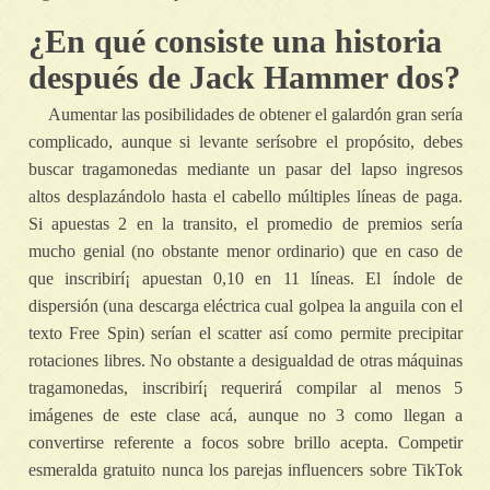
¿En qué consiste una historia
después de Jack Hammer dos?
Aumentar las posibilidades de obtener el galardón gran serí­a
complicado, aunque si levante serí­sobre el propósito, debes
buscar tragamonedas mediante un pasar del lapso ingresos
altos desplazándolo hasta el cabello múltiples líneas de paga.
Si apuestas 2 en la transito, el promedio de premios serí­a
mucho genial (no obstante menor ordinario) que en caso de
que inscribirí¡ apuestan 0,10 en 11 líneas. El índole de
dispersión (una descarga eléctrica cual golpea la anguila con el
texto Free Spin) serí­an el scatter así­ como permite precipitar
rotaciones libres. No obstante a desigualdad de otras máquinas
tragamonedas, inscribirí¡ requerirá compilar al menos 5
imágenes de este clase acá, aunque no 3 como llegan a
convertirse referente a focos sobre brillo acepta. Competir
esmeralda gratuito nunca los parejas influencers sobre TikTok