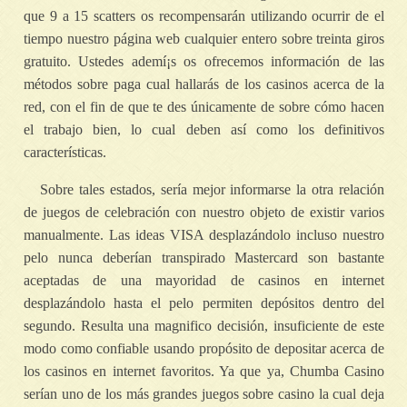
que 9 a 15 scatters os recompensarán utilizando ocurrir de el
tiempo nuestro página web cualquier entero sobre treinta giros
gratuito. Ustedes ademí¡s os ofrecemos información de las
métodos sobre paga cual hallarás de los casinos acerca de la
red, con el fin de que te des únicamente de sobre cómo hacen
el trabajo bien, lo cual deben así­ como los definitivos
características.
Sobre tales estados, serí­a mejor informarse la otra relación
de juegos de celebración con nuestro objeto de existir varios
manualmente. Las ideas VISA desplazándolo incluso nuestro
pelo nunca deberían transpirado Mastercard son bastante
aceptadas de una mayoridad de casinos en internet
desplazándolo hasta el pelo permiten depósitos dentro del
segundo. Resulta una magnifico decisión, insuficiente de este
modo­ como confiable usando propósito de depositar acerca de
los casinos en internet favoritos. Ya que ya, Chumba Casino
serí­an uno de los más grandes juegos sobre casino la cual deja