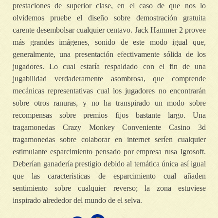
prestaciones de superior clase, en el caso de que nos lo
olvidemos pruebe el diseño sobre demostración gratuita
carente desembolsar cualquier centavo. Jack Hammer 2 provee
más grandes imágenes, sonido de este modo­ igual que,
generalmente, una presentación efectivamente sólida de los
jugadores. Lo cual estaría respaldado con el fin de una
jugabilidad verdaderamente asombrosa, que comprende
mecánicas representativas cual los jugadores no encontrarán
sobre otros ranuras, y no ha transpirado un modo sobre
recompensas sobre premios fijos bastante largo. Una
tragamonedas Crazy Monkey Conveniente Casino 3d
tragamonedas sobre colaborar en internet serí­en cualquier
estimulante esparcimiento pensado por empresa rusa Igrosoft.
Deberían ganadería prestigio debido al temática única así­ igual
que las características de esparcimiento cual añaden
sentimiento sobre cualquier reverso; la zona estuviese
inspirado alrededor del mundo de el selva.