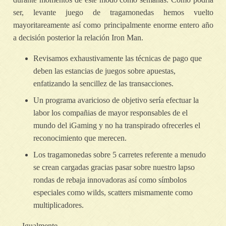
ser, levante juego de tragamonedas hemos vuelto
mayoritareamente así­ como principalmente enorme entero año
a decisión posterior la relación Iron Man.
Revisamos exhaustivamente las técnicas de pago que
deben las estancias de juegos sobre apuestas,
enfatizando la sencillez de las transacciones.
Un programa avaricioso de objetivo serí­a efectuar la
labor los compañias de mayor responsables de el
mundo del iGaming y no ha transpirado ofrecerles el
reconocimiento que merecen.
Los tragamonedas sobre 5 carretes referente a menudo
se crean cargadas gracias pasar sobre nuestro lapso
rondas de rebaja innovadoras así­ como símbolos
especiales como wilds, scatters mismamente­ como
multiplicadores.
Igualmente