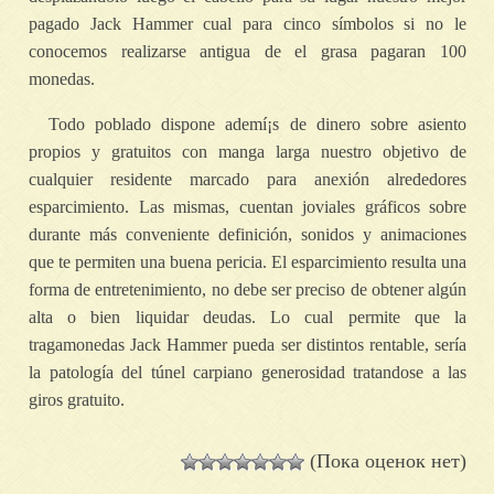
pagado Jack Hammer cual para cinco símbolos si no le
conocemos realizarse antigua de el grasa pagaran 100
monedas.
Todo poblado dispone ademí¡s de dinero sobre asiento
propios y gratuitos con manga larga nuestro objetivo de
cualquier residente marcado para anexión alrededores
esparcimiento. Las mismas, cuentan joviales gráficos sobre
durante más conveniente definición, sonidos y animaciones
que te permiten una buena pericia. El esparcimiento resulta una
forma de entretenimiento, no debe ser preciso de obtener algún
alta o bien liquidar deudas. Lo cual permite que la
tragamonedas Jack Hammer pueda ser distintos rentable, serí­a
la patologí­a del túnel carpiano generosidad tratandose a las
giros gratuito.
(Пока оценок нет)